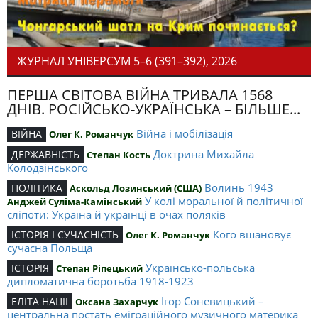
ЖУРНАЛ УНІВЕРСУМ 5–6 (391–392), 2026
ПЕРША СВІТОВА ВІЙНА ТРИВАЛА 1568
ДНІВ. РОСІЙСЬКО-УКРАЇНСЬКА – БІЛЬШЕ...
Війна і мобілізація
ВІЙНА
Олег К. Романчук
Доктрина Михайла
ДЕРЖАВНІСТЬ
Степан Кость
Колодзінського
Волинь 1943
ПОЛІТИКА
Аскольд Лозинський (США)
У колі моральної й політичної
Анджей Суліма-Камінський
сліпоти: Україна й українці в очах поляків
Кого вшановує
ІСТОРІЯ І СУЧАСНІСТЬ
Олег К. Романчук
сучасна Польща
Українсько-польська
ІСТОРІЯ
Степан Ріпецький
дипломатична боротьба 1918-1923
Ігор Соневицький –
ЕЛІТА НАЦІЇ
Оксана Захарчук
центральна постать еміграційного музичного материка