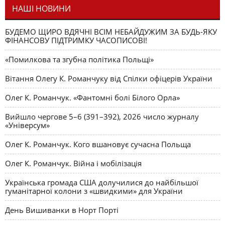
НАШІ НОВИНИ
БУДЕМО ЩИРО ВДЯЧНІ ВСІМ НЕБАЙДУЖИМ ЗА БУДЬ-ЯКУ
ФІНАНСОВУ ПІДТРИМКУ ЧАСОПИСОВІ!
«Помилкова та згубна політика Польщі»
Вітання Олегу К. Романчуку від Спілки офіцерів України
Олег К. Романчук. «Фантомні болі Білого Орла»
Вийшло чергове 5–6 (391–392), 2026 число журналу
«Універсум»
Олег К. Романчук. Кого вшановує сучасна Польща
Олег К. Романчук. Війна і мобілізація
Українська громада США долучилися до найбільшої
гуманітарної колони з «швидкими» для України
День Вишиванки в Норт Порті