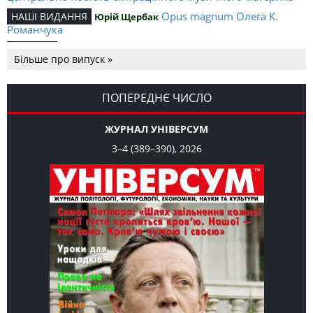
Opus magnum Олега К.
НАШІ ВИДАННЯ
Юрій Щербак
Романчука
Аналітичний центр Олега К.
РЕЦЕНЗІЇ
Петро Іванишин
Більше про випуск »
Романчука
Журавель і синиця
СЛОВО РЕДАКЦІЙНЕ
Олег К. Романчук
як уособлення української політстратегії й тактики
ПОПЕРЕДНЄ ЧИСЛО
ЖУРНАЛ УНІВЕРСУМ
3–4 (389–390), 2026