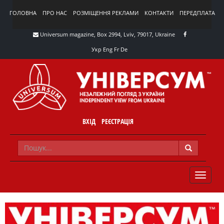
ГОЛОВНА
ПРО НАС
РОЗМІЩЕННЯ РЕКЛАМИ
КОНТАКТИ
ПЕРЕДПЛАТА
Universum magazine, Box 2994, Lviv, 79017, Ukraine
Укр
Eng
Fr
De
ВХІД
РЕЄСТРАЦІЯ
TOGGLE
NAVIG