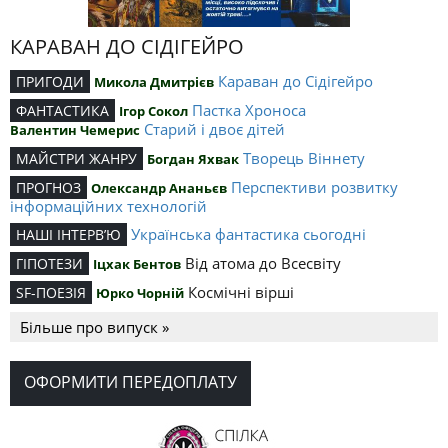
КАРАВАН ДО СІДІГЕЙРО
Караван до Сідігейро
ПРИГОДИ
Микола Дмитрієв
Пастка Хроноса
ФАНТАСТИКА
Ігор Сокол
Старий і двоє дітей
Валентин Чемерис
Творець Віннету
МАЙСТРИ ЖАНРУ
Богдан Яхвак
Перспективи розвитку
ПРОГНОЗ
Олександр Ананьєв
інформаційних технологій
Українська фантастика сьогодні
НАШІ ІНТЕРВ’Ю
Від атома до Всесвіту
ГІПОТЕЗИ
Іцхак Бентов
Космічні вірші
SF-ПОЕЗІЯ
Юрко Чорній
Більше про випуск »
ОФОРМИТИ ПЕРЕДОПЛАТУ