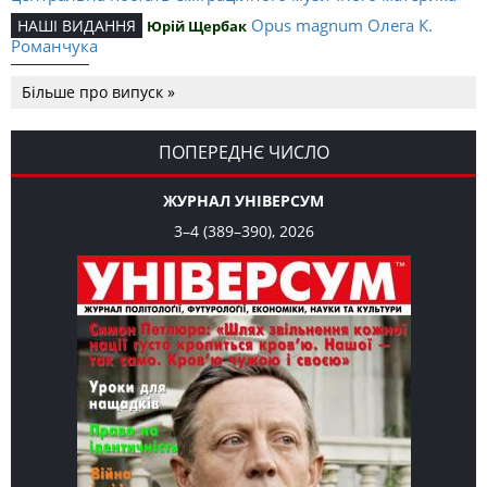
Opus magnum Олега К.
НАШІ ВИДАННЯ
Юрій Щербак
Романчука
Аналітичний центр Олега К.
РЕЦЕНЗІЇ
Петро Іванишин
Більше про випуск »
Романчука
Журавель і синиця
СЛОВО РЕДАКЦІЙНЕ
Олег К. Романчук
як уособлення української політстратегії й тактики
ПОПЕРЕДНЄ ЧИСЛО
ЖУРНАЛ УНІВЕРСУМ
3–4 (389–390), 2026