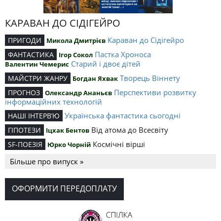
КАРАВАН ДО СІДІГЕЙРО
Караван до Сідігейро
ПРИГОДИ
Микола Дмитрієв
Пастка Хроноса
ФАНТАСТИКА
Ігор Сокол
Старий і двоє дітей
Валентин Чемерис
Творець Віннету
МАЙСТРИ ЖАНРУ
Богдан Яхвак
Перспективи розвитку
ПРОГНОЗ
Олександр Ананьєв
інформаційних технологій
Українська фантастика сьогодні
НАШІ ІНТЕРВ’Ю
Від атома до Всесвіту
ГІПОТЕЗИ
Іцхак Бентов
Космічні вірші
SF-ПОЕЗІЯ
Юрко Чорній
Більше про випуск »
ОФОРМИТИ ПЕРЕДОПЛАТУ