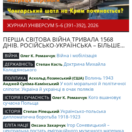
ЖУРНАЛ УНІВЕРСУМ 5–6 (391–392), 2026
ПЕРША СВІТОВА ВІЙНА ТРИВАЛА 1568
ДНІВ. РОСІЙСЬКО-УКРАЇНСЬКА – БІЛЬШЕ...
Війна і мобілізація
ВІЙНА
Олег К. Романчук
Доктрина Михайла
ДЕРЖАВНІСТЬ
Степан Кость
Колодзінського
Волинь 1943
ПОЛІТИКА
Аскольд Лозинський (США)
У колі моральної й політичної
Анджей Суліма-Камінський
сліпоти: Україна й українці в очах поляків
Кого вшановує
ІСТОРІЯ І СУЧАСНІСТЬ
Олег К. Романчук
сучасна Польща
Українсько-польська
ІСТОРІЯ
Степан Ріпецький
дипломатична боротьба 1918-1923
Ігор Соневицький –
ЕЛІТА НАЦІЇ
Оксана Захарчук
центральна постать еміграційного музичного материка