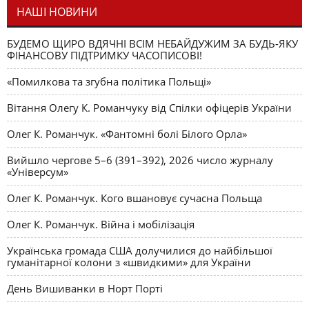
НАШІ НОВИНИ
БУДЕМО ЩИРО ВДЯЧНІ ВСІМ НЕБАЙДУЖИМ ЗА БУДЬ-ЯКУ
ФІНАНСОВУ ПІДТРИМКУ ЧАСОПИСОВІ!
«Помилкова та згубна політика Польщі»
Вітання Олегу К. Романчуку від Спілки офіцерів України
Олег К. Романчук. «Фантомні болі Білого Орла»
Вийшло чергове 5–6 (391–392), 2026 число журналу
«Універсум»
Олег К. Романчук. Кого вшановує сучасна Польща
Олег К. Романчук. Війна і мобілізація
Українська громада США долучилися до найбільшої
гуманітарної колони з «швидкими» для України
День Вишиванки в Норт Порті