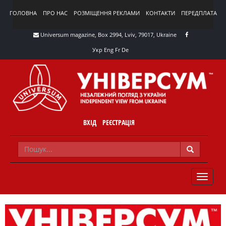
ГОЛОВНА
ПРО НАС
РОЗМІЩЕННЯ РЕКЛАМИ
КОНТАКТИ
ПЕРЕДПЛАТА
Universum magazine, Box 2994, Lviv, 79017, Ukraine
Укр
Eng
Fr
De
ВХІД
РЕЄСТРАЦІЯ
TOGGLE
NAVIG