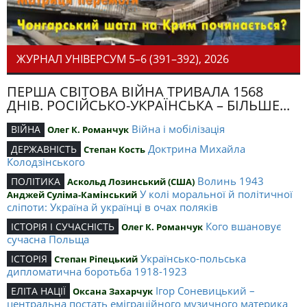
ЖУРНАЛ УНІВЕРСУМ 5–6 (391–392), 2026
ПЕРША СВІТОВА ВІЙНА ТРИВАЛА 1568
ДНІВ. РОСІЙСЬКО-УКРАЇНСЬКА – БІЛЬШЕ...
Війна і мобілізація
ВІЙНА
Олег К. Романчук
Доктрина Михайла
ДЕРЖАВНІСТЬ
Степан Кость
Колодзінського
Волинь 1943
ПОЛІТИКА
Аскольд Лозинський (США)
У колі моральної й політичної
Анджей Суліма-Камінський
сліпоти: Україна й українці в очах поляків
Кого вшановує
ІСТОРІЯ І СУЧАСНІСТЬ
Олег К. Романчук
сучасна Польща
Українсько-польська
ІСТОРІЯ
Степан Ріпецький
дипломатична боротьба 1918-1923
Ігор Соневицький –
ЕЛІТА НАЦІЇ
Оксана Захарчук
центральна постать еміграційного музичного материка