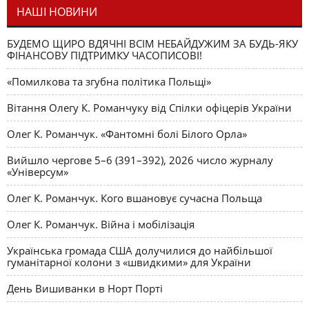
НАШІ НОВИНИ
БУДЕМО ЩИРО ВДЯЧНІ ВСІМ НЕБАЙДУЖИМ ЗА БУДЬ-ЯКУ
ФІНАНСОВУ ПІДТРИМКУ ЧАСОПИСОВІ!
«Помилкова та згубна політика Польщі»
Вітання Олегу К. Романчуку від Спілки офіцерів України
Олег К. Романчук. «Фантомні болі Білого Орла»
Вийшло чергове 5–6 (391–392), 2026 число журналу
«Універсум»
Олег К. Романчук. Кого вшановує сучасна Польща
Олег К. Романчук. Війна і мобілізація
Українська громада США долучилися до найбільшої
гуманітарної колони з «швидкими» для України
День Вишиванки в Норт Порті