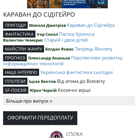
КАРАВАН ДО СІДІГЕЙРО
Караван до Сідігейро
ПРИГОДИ
Микола Дмитрієв
Пастка Хроноса
ФАНТАСТИКА
Ігор Сокол
Старий і двоє дітей
Валентин Чемерис
Творець Віннету
МАЙСТРИ ЖАНРУ
Богдан Яхвак
Перспективи розвитку
ПРОГНОЗ
Олександр Ананьєв
інформаційних технологій
Українська фантастика сьогодні
НАШІ ІНТЕРВ’Ю
Від атома до Всесвіту
ГІПОТЕЗИ
Іцхак Бентов
Космічні вірші
SF-ПОЕЗІЯ
Юрко Чорній
Більше про випуск »
ОФОРМИТИ ПЕРЕДОПЛАТУ