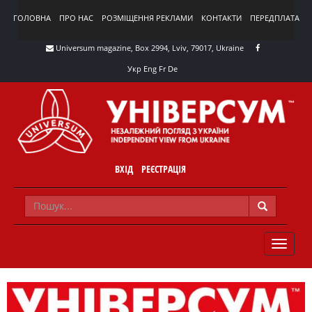
ГОЛОВНА
ПРО НАС
РОЗМІЩЕННЯ РЕКЛАМИ
КОНТАКТИ
ПЕРЕДПЛАТА
Universum magazine, Box 2994, Lviv, 79017, Ukraine
Укр
Eng
Fr
De
ВХІД
РЕЄСТРАЦІЯ
TOGGLE
NAVIG