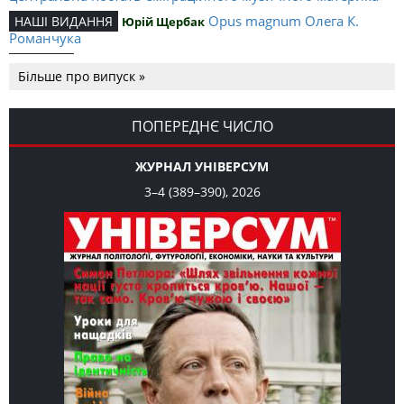
Opus magnum Олега К.
НАШІ ВИДАННЯ
Юрій Щербак
Романчука
Аналітичний центр Олега К.
РЕЦЕНЗІЇ
Петро Іванишин
Більше про випуск »
Романчука
Журавель і синиця
СЛОВО РЕДАКЦІЙНЕ
Олег К. Романчук
як уособлення української політстратегії й тактики
ПОПЕРЕДНЄ ЧИСЛО
ЖУРНАЛ УНІВЕРСУМ
3–4 (389–390), 2026