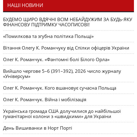
НАШІ НОВИНИ
БУДЕМО ЩИРО ВДЯЧНІ ВСІМ НЕБАЙДУЖИМ ЗА БУДЬ-ЯКУ
ФІНАНСОВУ ПІДТРИМКУ ЧАСОПИСОВІ!
«Помилкова та згубна політика Польщі»
Вітання Олегу К. Романчуку від Спілки офіцерів України
Олег К. Романчук. «Фантомні болі Білого Орла»
Вийшло чергове 5–6 (391–392), 2026 число журналу
«Універсум»
Олег К. Романчук. Кого вшановує сучасна Польща
Олег К. Романчук. Війна і мобілізація
Українська громада США долучилися до найбільшої
гуманітарної колони з «швидкими» для України
День Вишиванки в Норт Порті