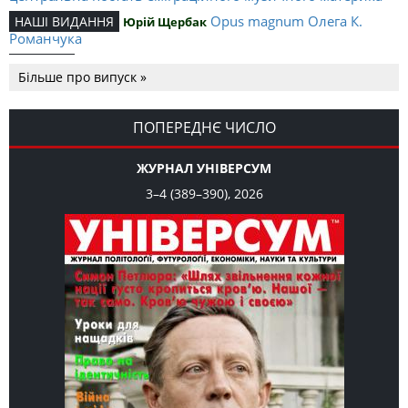
Opus magnum Олега К.
НАШІ ВИДАННЯ
Юрій Щербак
Романчука
Аналітичний центр Олега К.
РЕЦЕНЗІЇ
Петро Іванишин
Більше про випуск »
Романчука
Журавель і синиця
СЛОВО РЕДАКЦІЙНЕ
Олег К. Романчук
як уособлення української політстратегії й тактики
ПОПЕРЕДНЄ ЧИСЛО
ЖУРНАЛ УНІВЕРСУМ
3–4 (389–390), 2026