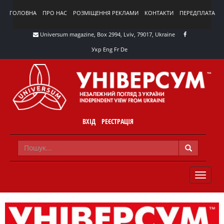
ГОЛОВНА
ПРО НАС
РОЗМІЩЕННЯ РЕКЛАМИ
КОНТАКТИ
ПЕРЕДПЛАТА
Universum magazine, Box 2994, Lviv, 79017, Ukraine
Укр
Eng
Fr
De
ВХІД
РЕЄСТРАЦІЯ
TOGGLE
NAVIG