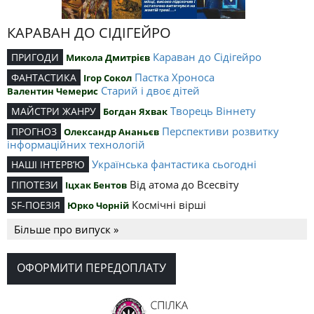
КАРАВАН ДО СІДІГЕЙРО
Караван до Сідігейро
ПРИГОДИ
Микола Дмитрієв
Пастка Хроноса
ФАНТАСТИКА
Ігор Сокол
Старий і двоє дітей
Валентин Чемерис
Творець Віннету
МАЙСТРИ ЖАНРУ
Богдан Яхвак
Перспективи розвитку
ПРОГНОЗ
Олександр Ананьєв
інформаційних технологій
Українська фантастика сьогодні
НАШІ ІНТЕРВ’Ю
Від атома до Всесвіту
ГІПОТЕЗИ
Іцхак Бентов
Космічні вірші
SF-ПОЕЗІЯ
Юрко Чорній
Більше про випуск »
ОФОРМИТИ ПЕРЕДОПЛАТУ