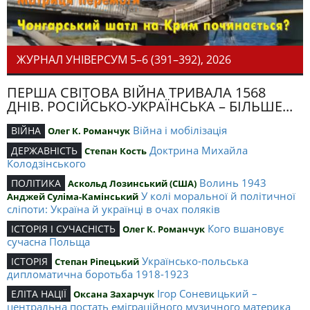
ЖУРНАЛ УНІВЕРСУМ 5–6 (391–392), 2026
ПЕРША СВІТОВА ВІЙНА ТРИВАЛА 1568
ДНІВ. РОСІЙСЬКО-УКРАЇНСЬКА – БІЛЬШЕ...
Війна і мобілізація
ВІЙНА
Олег К. Романчук
Доктрина Михайла
ДЕРЖАВНІСТЬ
Степан Кость
Колодзінського
Волинь 1943
ПОЛІТИКА
Аскольд Лозинський (США)
У колі моральної й політичної
Анджей Суліма-Камінський
сліпоти: Україна й українці в очах поляків
Кого вшановує
ІСТОРІЯ І СУЧАСНІСТЬ
Олег К. Романчук
сучасна Польща
Українсько-польська
ІСТОРІЯ
Степан Ріпецький
дипломатична боротьба 1918-1923
Ігор Соневицький –
ЕЛІТА НАЦІЇ
Оксана Захарчук
центральна постать еміграційного музичного материка