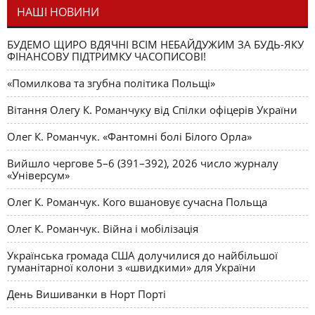
НАШІ НОВИНИ
БУДЕМО ЩИРО ВДЯЧНІ ВСІМ НЕБАЙДУЖИМ ЗА БУДЬ-ЯКУ
ФІНАНСОВУ ПІДТРИМКУ ЧАСОПИСОВІ!
«Помилкова та згубна політика Польщі»
Вітання Олегу К. Романчуку від Спілки офіцерів України
Олег К. Романчук. «Фантомні болі Білого Орла»
Вийшло чергове 5–6 (391–392), 2026 число журналу
«Універсум»
Олег К. Романчук. Кого вшановує сучасна Польща
Олег К. Романчук. Війна і мобілізація
Українська громада США долучилися до найбільшої
гуманітарної колони з «швидкими» для України
День Вишиванки в Норт Порті