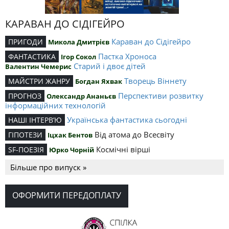
КАРАВАН ДО СІДІГЕЙРО
Караван до Сідігейро
ПРИГОДИ
Микола Дмитрієв
Пастка Хроноса
ФАНТАСТИКА
Ігор Сокол
Старий і двоє дітей
Валентин Чемерис
Творець Віннету
МАЙСТРИ ЖАНРУ
Богдан Яхвак
Перспективи розвитку
ПРОГНОЗ
Олександр Ананьєв
інформаційних технологій
Українська фантастика сьогодні
НАШІ ІНТЕРВ’Ю
Від атома до Всесвіту
ГІПОТЕЗИ
Іцхак Бентов
Космічні вірші
SF-ПОЕЗІЯ
Юрко Чорній
Більше про випуск »
ОФОРМИТИ ПЕРЕДОПЛАТУ