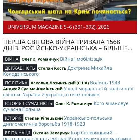
UNIVERSUM MAGAZINE 5–6 (391–392), 2026
ПЕРША СВІТОВА ВІЙНА ТРИВАЛА 1568
ДНІВ. РОСІЙСЬКО-УКРАЇНСЬКА – БІЛЬШЕ...
Війна і мобілізація
ВІЙНА
Олег К. Романчук
Доктрина Михайла
ДЕРЖАВНІСТЬ
Степан Кость
Колодзінського
Волинь 1943
ПОЛІТИКА
Аскольд Лозинський (США)
У колі моральної й політичної
Анджей Суліма-Камінський
сліпоти: Україна й українці в очах поляків
Кого вшановує
ІСТОРІЯ І СУЧАСНІСТЬ
Олег К. Романчук
сучасна Польща
Українсько-польська
ІСТОРІЯ
Степан Ріпецький
дипломатична боротьба 1918-1923
Ігор Соневицький –
ЕЛІТА НАЦІЇ
Оксана Захарчук
центральна постать еміграційного музичного материка