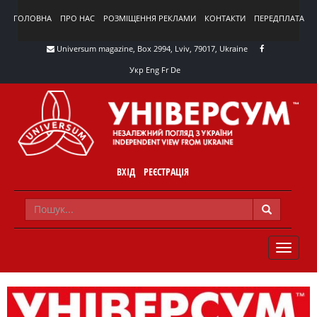
ГОЛОВНА
ПРО НАС
РОЗМІЩЕННЯ РЕКЛАМИ
КОНТАКТИ
ПЕРЕДПЛАТА
Universum magazine, Box 2994, Lviv, 79017, Ukraine
Укр
Eng
Fr
De
ВХІД
РЕЄСТРАЦІЯ
TOGGLE
NAVIG