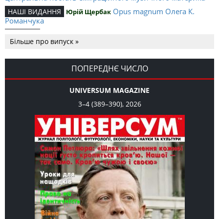
Opus magnum Олега К.
НАШІ ВИДАННЯ
Юрій Щербак
Романчука
Аналітичний центр Олега К.
РЕЦЕНЗІЇ
Петро Іванишин
Більше про випуск »
Романчука
Журавель і синиця
СЛОВО РЕДАКЦІЙНЕ
Олег К. Романчук
як уособлення української політстратегії й тактики
ПОПЕРЕДНЄ ЧИСЛО
UNIVERSUM MAGAZINE
3–4 (389–390), 2026