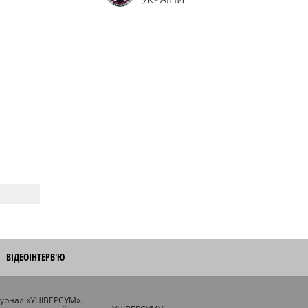
ВІДЕОІНТЕРВ'Ю
журнал «УНІВЕРСУМ».