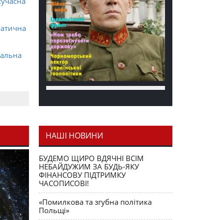
сучасна
матична
ральна
НАШІ НОВИНИ
я як
БУДЕМО ЩИРО ВДЯЧНІ ВСІМ
НЕБАЙДУЖИМ ЗА БУДЬ-ЯКУ
ФІНАНСОВУ ПІДТРИМКУ
ЧАСОПИСОВІ!
«Помилкова та згубна політика
Польщі»