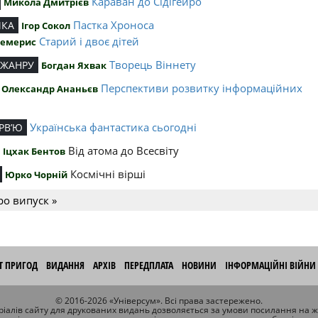
Караван до Сідігейро
Микола Дмитрієв
Пастка Хроноса
ИКА
Ігор Сокол
Старий і двоє дітей
Чемерис
Творець Віннету
 ЖАНРУ
Богдан Яхвак
Перспективи розвитку інформаційних
Олександр Ананьєв
й
Українська фантастика сьогодні
РВ’Ю
Від атома до Всесвіту
Іцхак Бентов
Космічні вірші
Юрко Чорній
ро випуск »
ІТ ПРИГОД
ВИДАННЯ
АРХІВ
ПЕРЕДПЛАТА
НОВИНИ
ІНФОРМАЦІЙНІ ВІЙНИ
© 2016-2026 «Універсум». Всі права застережено.
іалів сайту для друкованих видань дозволяється за умови посилання на 