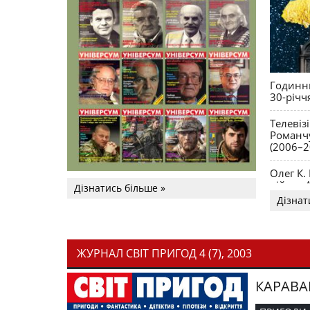
Годинни
30-річч
Телевіз
Романчу
(2006–2
Олег К.
війни. 
Дізнатись більше »
Дізнат
ЖУРНАЛ СВІТ ПРИГОД 4 (7), 2003
КАРАВА