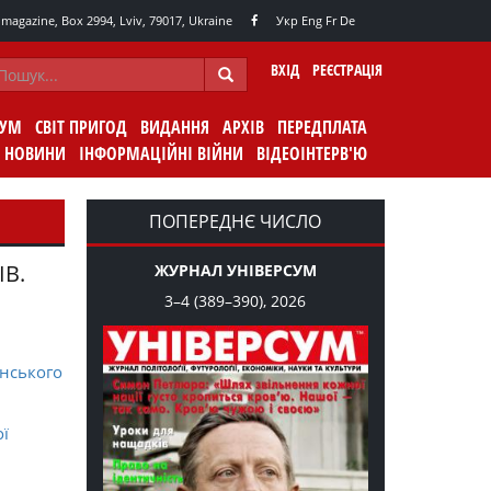
agazine, Box 2994, Lviv, 79017, Ukraine
Укр
Eng
Fr
De
ВХІД
РЕЄСТРАЦІЯ
СУМ
СВІТ ПРИГОД
ВИДАННЯ
АРХІВ
ПЕРЕДПЛАТА
НОВИНИ
ІНФОРМАЦІЙНІ ВІЙНИ
ВІДЕОІНТЕРВ'Ю
ПОПЕРЕДНЄ ЧИСЛО
ІВ.
ЖУРНАЛ УНІВЕРСУМ
3–4 (389–390), 2026
нського
ої