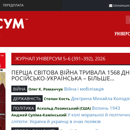
ПЕРЕДПЛАТА
Universum m
УНІВЕР
ЖУРНАЛ УНІВЕРСУМ 5–6 (391–392), 2026
ПЕРША СВІТОВА ВІЙНА ТРИВАЛА 1568 ДН
РОСІЙСЬКО-УКРАЇНСЬКА – БІЛЬШЕ...
Війна і мобілізація
ВІЙНА
Олег К. Романчук
Доктрина Михайла Колодзі
ДЕРЖАВНІСТЬ
Степан Кость
Волинь 1943
ПОЛІТИКА
Аскольд Лозинський (США)
У колі моральної й політичн
Анджей Суліма-Камінський
сліпоти: Україна й українці в очах поляків