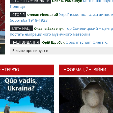
Кого вшановує 
ІСТОРІЯ І СУЧАСНІСТЬ
Олег К. Романчук
Польща
Українсько-польська дипло
ІСТОРІЯ
Степан Ріпецький
боротьба 1918-1923
Ігор Соневицький – цент
ЕЛІТА НАЦІЇ
Оксана Захарчук
постать еміграційного музичного материка
Opus magnum Олега К.
НАШІ ВИДАННЯ
Юрій Щербак
Романчука
Більше про випуск »
Аналітичний центр Олега К.
РЕЦЕНЗІЇ
Петро Іванишин
Романчука
ОІНТЕРВ’Ю
ІНФОРМАЦІЙНІ ВІЙНИ
Журавель і синиц
СЛОВО РЕДАКЦІЙНЕ
Олег К. Романчук
уособлення української політстратегії й тактики