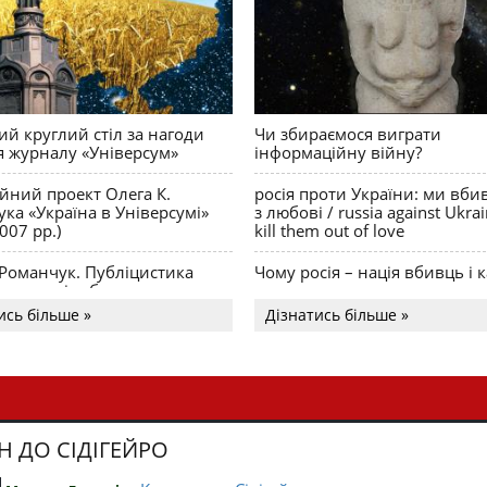
й круглий стіл за нагоди
Чи збираємося виграти
я журналу «Універсум»
інформаційну війну?
ійний проект Олега К.
росія проти України: ми вби
ка «Україна в Універсумі»
з любові / russia against Ukra
007 рр.)
kill them out of love
 Романчук. Публіцистика
Чому росія – нація вбивць і к
Акценти і табу
ись більше »
Дізнатись більше »
Н ДО СІДІГЕЙРО