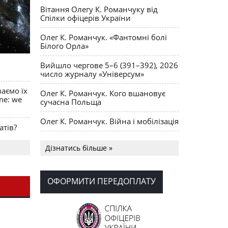
Вітання Олегу К. Романчуку від
Спілки офіцерів України
Олег К. Романчук. «Фантомні болі
Білого Орла»
Вийшло чергове 5–6 (391–392), 2026
число журналу «Універсум»
ваємо їх
Олег К. Романчук. Кого вшановує
ine: we
сучасна Польща
Олег К. Романчук. Війна і мобілізація
атів?
Українська громада США
Дізнатись більше »
долучилися до найбільшої
гуманітарної колони з «швидкими»
для України
ОФОРМИТИ ПЕРЕДОПЛАТУ
День Вишиванки в Норт Порті
OPUS MAGNUM Олега К. Романчука