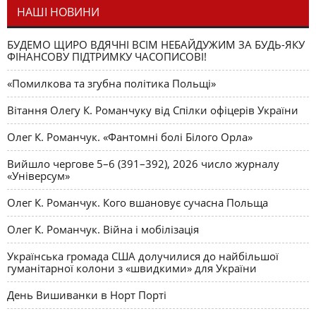
НАШІ НОВИНИ
БУДЕМО ЩИРО ВДЯЧНІ ВСІМ НЕБАЙДУЖИМ ЗА БУДЬ-ЯКУ
ФІНАНСОВУ ПІДТРИМКУ ЧАСОПИСОВІ!
«Помилкова та згубна політика Польщі»
Вітання Олегу К. Романчуку від Спілки офіцерів України
Олег К. Романчук. «Фантомні болі Білого Орла»
Вийшло чергове 5–6 (391–392), 2026 число журналу
«Універсум»
Олег К. Романчук. Кого вшановує сучасна Польща
Олег К. Романчук. Війна і мобілізація
Українська громада США долучилися до найбільшої
гуманітарної колони з «швидкими» для України
День Вишиванки в Норт Порті