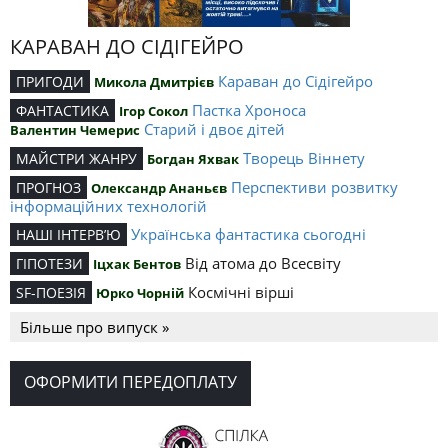
КАРАВАН ДО СІДІГЕЙРО
Караван до Сідігейро
ПРИГОДИ
Микола Дмитрієв
Пастка Хроноса
ФАНТАСТИКА
Ігор Сокол
Старий і двоє дітей
Валентин Чемерис
Творець Віннету
МАЙСТРИ ЖАНРУ
Богдан Яхвак
Перспективи розвитку
ПРОГНОЗ
Олександр Ананьєв
інформаційних технологій
Українська фантастика сьогодні
НАШІ ІНТЕРВ’Ю
Від атома до Всесвіту
ГІПОТЕЗИ
Іцхак Бентов
Космічні вірші
SF-ПОЕЗІЯ
Юрко Чорній
Більше про випуск »
ОФОРМИТИ ПЕРЕДОПЛАТУ