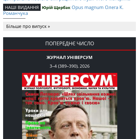
Opus magnum Олега К.
НАШІ ВИДАННЯ
Юрій Щербак
Романчука
Аналітичний центр Олега К.
РЕЦЕНЗІЇ
Петро Іванишин
Більше про випуск »
Романчука
Журавель і синиця
СЛОВО РЕДАКЦІЙНЕ
Олег К. Романчук
як уособлення української політстратегії й тактики
ПОПЕРЕДНЄ ЧИСЛО
ЖУРНАЛ УНІВЕРСУМ
3–4 (389–390), 2026