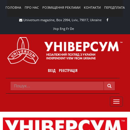
ГОЛОВНА
ПРО НАС
РОЗМІЩЕННЯ РЕКЛАМИ
КОНТАКТИ
ПЕРЕДПЛАТА
Universum magazine, Box 2994, Lviv, 79017, Ukraine
Укр
Eng
Fr
De
ВХІД
РЕЄСТРАЦІЯ
TOGGLE
NAVIG