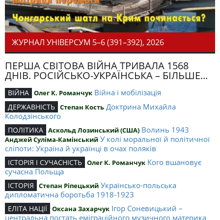
ЖУРНАЛ УНІВЕРСУМ 5–6 (391–392), 2026
ПЕРША СВІТОВА ВІЙНА ТРИВАЛА 1568
ДНІВ. РОСІЙСЬКО-УКРАЇНСЬКА – БІЛЬШЕ...
Війна і мобілізація
ВІЙНА
Олег К. Романчук
Доктрина Михайла
ДЕРЖАВНІСТЬ
Степан Кость
Колодзінського
Волинь 1943
ПОЛІТИКА
Аскольд Лозинський (США)
У колі моральної й політичної
Анджей Суліма-Камінський
сліпоти: Україна й українці в очах поляків
Кого вшановує
ІСТОРІЯ І СУЧАСНІСТЬ
Олег К. Романчук
сучасна Польща
Українсько-польська
ІСТОРІЯ
Степан Ріпецький
дипломатична боротьба 1918-1923
Ігор Соневицький –
ЕЛІТА НАЦІЇ
Оксана Захарчук
центральна постать еміграційного музичного материка