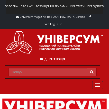
ГОЛОВНА
ПРО НАС
РОЗМІЩЕННЯ РЕКЛАМИ
КОНТАКТИ
ПЕРЕДПЛАТА
Universum magazine, Box 2994, Lviv, 79017, Ukraine
Укр
Eng
Fr
De
ВХІД
РЕЄСТРАЦІЯ
TOGGLE
NAVIG