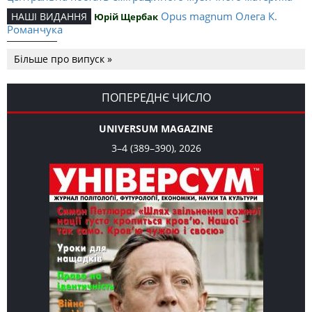
Opus magnum Олега К.
НАШІ ВИДАННЯ
Юрій Щербак
Романчука
Аналітичний центр Олега К.
РЕЦЕНЗІЇ
Петро Іванишин
Більше про випуск »
Романчука
Журавель і синиця як
Editorial
Oleh K. Romanchuk
уособлення української політстратегії й тактики
ПОПЕРЕДНЄ ЧИСЛО
UNIVERSUM MAGAZINE
3–4 (389–390), 2026