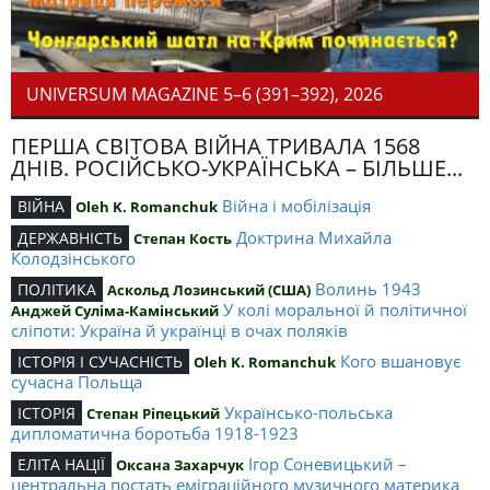
UNIVERSUM MAGAZINE 5–6 (391–392), 2026
ПЕРША СВІТОВА ВІЙНА ТРИВАЛА 1568
ДНІВ. РОСІЙСЬКО-УКРАЇНСЬКА – БІЛЬШЕ...
Війна і мобілізація
ВІЙНА
Oleh K. Romanchuk
Доктрина Михайла
ДЕРЖАВНІСТЬ
Степан Кость
Колодзінського
Волинь 1943
ПОЛІТИКА
Аскольд Лозинський (США)
У колі моральної й політичної
Анджей Суліма-Камінський
сліпоти: Україна й українці в очах поляків
Кого вшановує
ІСТОРІЯ І СУЧАСНІСТЬ
Oleh K. Romanchuk
сучасна Польща
Українсько-польська
ІСТОРІЯ
Степан Ріпецький
дипломатична боротьба 1918-1923
Ігор Соневицький –
ЕЛІТА НАЦІЇ
Оксана Захарчук
центральна постать еміграційного музичного материка