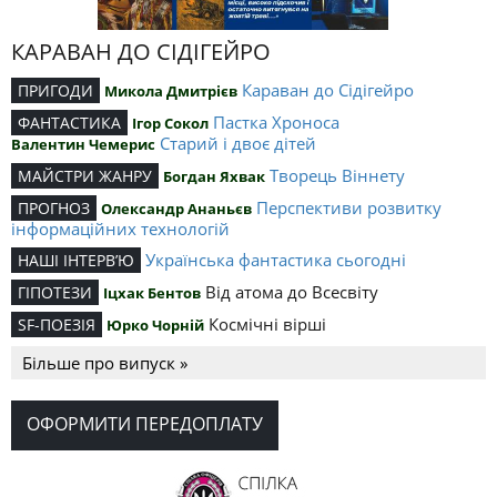
КАРАВАН ДО СІДІГЕЙРО
Караван до Сідігейро
ПРИГОДИ
Микола Дмитрієв
Пастка Хроноса
ФАНТАСТИКА
Ігор Сокол
Старий і двоє дітей
Валентин Чемерис
Творець Віннету
МАЙСТРИ ЖАНРУ
Богдан Яхвак
Перспективи розвитку
ПРОГНОЗ
Олександр Ананьєв
інформаційних технологій
Українська фантастика сьогодні
НАШІ ІНТЕРВ’Ю
Від атома до Всесвіту
ГІПОТЕЗИ
Іцхак Бентов
Космічні вірші
SF-ПОЕЗІЯ
Юрко Чорній
Більше про випуск »
ОФОРМИТИ ПЕРЕДОПЛАТУ