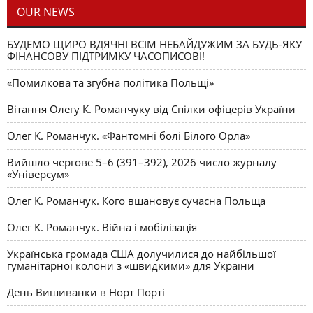
OUR NEWS
БУДЕМО ЩИРО ВДЯЧНІ ВСІМ НЕБАЙДУЖИМ ЗА БУДЬ-ЯКУ
ФІНАНСОВУ ПІДТРИМКУ ЧАСОПИСОВІ!
«Помилкова та згубна політика Польщі»
Вітання Олегу К. Романчуку від Спілки офіцерів України
Олег К. Романчук. «Фантомні болі Білого Орла»
Вийшло чергове 5–6 (391–392), 2026 число журналу
«Універсум»
Олег К. Романчук. Кого вшановує сучасна Польща
Олег К. Романчук. Війна і мобілізація
Українська громада США долучилися до найбільшої
гуманітарної колони з «швидкими» для України
День Вишиванки в Норт Порті