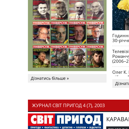
Годинни
30-річч
Телевіз
Романчу
(2006–2
Олег К.
війни. 
Дізнатись більше »
Дізнат
ЖУРНАЛ СВІТ ПРИГОД 4 (7), 2003
КАРАВА