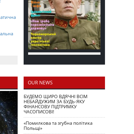
є
матична
ральна
OUR NEWS
блення
БУДЕМО ЩИРО ВДЯЧНІ ВСІМ
НЕБАЙДУЖИМ ЗА БУДЬ-ЯКУ
ФІНАНСОВУ ПІДТРИМКУ
ЧАСОПИСОВІ!
«Помилкова та згубна політика
Польщі»