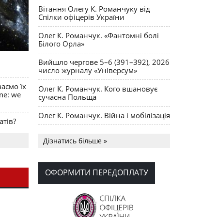
Вітання Олегу К. Романчуку від
Спілки офіцерів України
Олег К. Романчук. «Фантомні болі
Білого Орла»
Вийшло чергове 5–6 (391–392), 2026
число журналу «Універсум»
ваємо їх
Олег К. Романчук. Кого вшановує
ine: we
сучасна Польща
Олег К. Романчук. Війна і мобілізація
атів?
Українська громада США
Дізнатись більше »
долучилися до найбільшої
гуманітарної колони з «швидкими»
для України
ОФОРМИТИ ПЕРЕДОПЛАТУ
День Вишиванки в Норт Порті
OPUS MAGNUM Олега К. Романчука