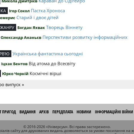
Караван до Сідігейро
Микола Дмитрієв
Пастка Хроноса
ИКА
Ігор Сокол
Старий і двоє дітей
Чемерис
Творець Віннету
 ЖАНРУ
Богдан Яхвак
Перспективи розвитку інформаційних
Олександр Ананьєв
й
Українська фантастика сьогодні
РВ’Ю
Від атома до Всесвіту
Іцхак Бентов
Космічні вірші
Юрко Чорній
ро випуск »
ІТ ПРИГОД
ВИДАННЯ
АРХІВ
ПЕРЕДПЛАТА
НОВИНИ
ІНФОРМАЦІЙНІ ВІЙНИ
© 2016-2026 «Універсум». Всі права застережено.
іалів сайту для друкованих видань дозволяється за умови посилання на 