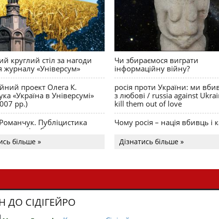
й круглий стіл за нагоди
Чи збираємося виграти
я журналу «Універсум»
інформаційну війну?
ійний проект Олега К.
росія проти України: ми вби
ка «Україна в Універсумі»
з любові / russia against Ukra
007 рр.)
kill them out of love
 Романчук. Публіцистика
Чому росія – нація вбивць і к
Акценти і табу
ись більше »
Дізнатись більше »
Н ДО СІДІГЕЙРО