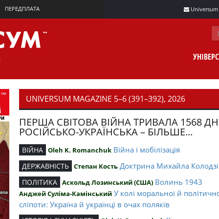
ПЕРЕДПЛАТА
Universum m
УНІВЕР
UNIVERSUM MAGAZINE 5–6 (391–392), 2026
ПЕРША СВІТОВА ВІЙНА ТРИВАЛА 1568 ДН
РОСІЙСЬКО-УКРАЇНСЬКА – БІЛЬШЕ...
Війна і мобілізація
ВІЙНА
Oleh K. Romanchuk
Доктрина Михайла Колодзі
ДЕРЖАВНІСТЬ
Степан Кость
Волинь 1943
ПОЛІТИКА
Аскольд Лозинський (США)
У колі моральної й політичн
Анджей Суліма-Камінський
сліпоти: Україна й українці в очах поляків