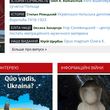
Кого вшанову
ІСТОРІЯ І СУЧАСНІСТЬ
Oleh K. Romanchuk
сучасна Польща
Українсько-польська дипло
ІСТОРІЯ
Степан Ріпецький
боротьба 1918-1923
Ігор Соневицький – цент
ЕЛІТА НАЦІЇ
Оксана Захарчук
постать еміграційного музичного материка
Opus magnum Олега К.
НАШІ ВИДАННЯ
Юрій Щербак
Романчука
Більше про випуск »
Аналітичний центр Олега К.
РЕЦЕНЗІЇ
Петро Іванишин
Романчука
ОІНТЕРВ’Ю
ІНФОРМАЦІЙНІ ВІЙНИ
Журавель і синиця як уосо
Editorial
Oleh K. Romanchuk
української політстратегії й тактики