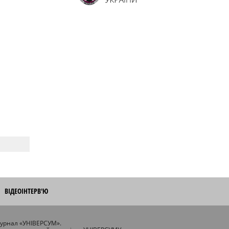
ВІДЕОІНТЕРВ'Ю
журнал «УНІВЕРСУМ».