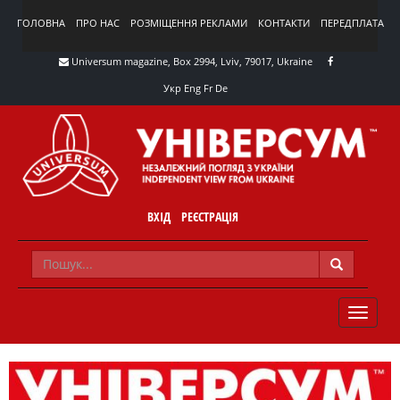
ГОЛОВНА
ПРО НАС
РОЗМІЩЕННЯ РЕКЛАМИ
КОНТАКТИ
ПЕРЕДПЛАТА
Universum magazine, Box 2994, Lviv, 79017, Ukraine
Укр
Eng
Fr
De
ВХІД
РЕЄСТРАЦІЯ
TOGGLE
NAVIG