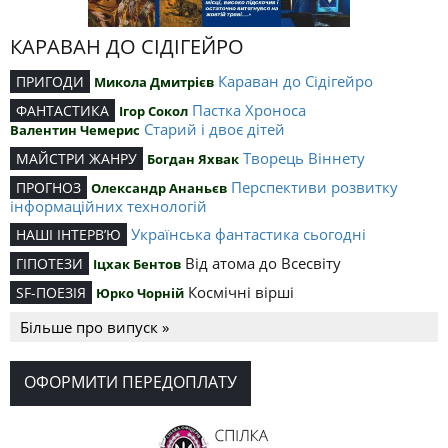
КАРАВАН ДО СІДІГЕЙРО
Караван до Сідігейро
ПРИГОДИ
Микола Дмитрієв
Пастка Хроноса
ФАНТАСТИКА
Ігор Сокол
Старий і двоє дітей
Валентин Чемерис
Творець Віннету
МАЙСТРИ ЖАНРУ
Богдан Яхвак
Перспективи розвитку
ПРОГНОЗ
Олександр Ананьєв
інформаційних технологій
Українська фантастика сьогодні
НАШІ ІНТЕРВ’Ю
Від атома до Всесвіту
ГІПОТЕЗИ
Іцхак Бентов
Космічні вірші
SF-ПОЕЗІЯ
Юрко Чорній
Більше про випуск »
ОФОРМИТИ ПЕРЕДОПЛАТУ