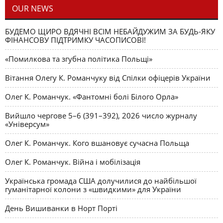
OUR NEWS
БУДЕМО ЩИРО ВДЯЧНІ ВСІМ НЕБАЙДУЖИМ ЗА БУДЬ-ЯКУ
ФІНАНСОВУ ПІДТРИМКУ ЧАСОПИСОВІ!
«Помилкова та згубна політика Польщі»
Вітання Олегу К. Романчуку від Спілки офіцерів України
Олег К. Романчук. «Фантомні болі Білого Орла»
Вийшло чергове 5–6 (391–392), 2026 число журналу
«Універсум»
Олег К. Романчук. Кого вшановує сучасна Польща
Олег К. Романчук. Війна і мобілізація
Українська громада США долучилися до найбільшої
гуманітарної колони з «швидкими» для України
День Вишиванки в Норт Порті