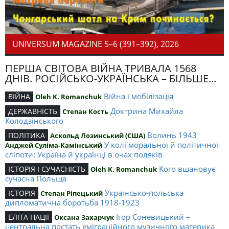
UNIVERSUM MAGAZINE 5–6 (391–392), 2026
ПЕРША СВІТОВА ВІЙНА ТРИВАЛА 1568
ДНІВ. РОСІЙСЬКО-УКРАЇНСЬКА – БІЛЬШЕ...
Війна і мобілізація
ВІЙНА
Oleh K. Romanchuk
Доктрина Михайла
ДЕРЖАВНІСТЬ
Степан Кость
Колодзінського
Волинь 1943
ПОЛІТИКА
Аскольд Лозинський (США)
У колі моральної й політичної
Анджей Суліма-Камінський
сліпоти: Україна й українці в очах поляків
Кого вшановує
ІСТОРІЯ І СУЧАСНІСТЬ
Oleh K. Romanchuk
сучасна Польща
Українсько-польська
ІСТОРІЯ
Степан Ріпецький
дипломатична боротьба 1918-1923
Ігор Соневицький –
ЕЛІТА НАЦІЇ
Оксана Захарчук
центральна постать еміграційного музичного материка