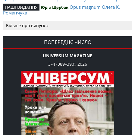
Opus magnum Олега К.
НАШІ ВИДАННЯ
Юрій Щербак
Романчука
Аналітичний центр Олега К.
РЕЦЕНЗІЇ
Петро Іванишин
Більше про випуск »
Романчука
Журавель і синиця як
Editorial
Oleh K. Romanchuk
уособлення української політстратегії й тактики
ПОПЕРЕДНЄ ЧИСЛО
UNIVERSUM MAGAZINE
3–4 (389–390), 2026