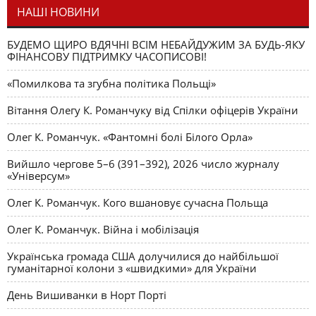
НАШІ НОВИНИ
БУДЕМО ЩИРО ВДЯЧНІ ВСІМ НЕБАЙДУЖИМ ЗА БУДЬ-ЯКУ
ФІНАНСОВУ ПІДТРИМКУ ЧАСОПИСОВІ!
«Помилкова та згубна політика Польщі»
Вітання Олегу К. Романчуку від Спілки офіцерів України
Олег К. Романчук. «Фантомні болі Білого Орла»
Вийшло чергове 5–6 (391–392), 2026 число журналу
«Універсум»
Олег К. Романчук. Кого вшановує сучасна Польща
Олег К. Романчук. Війна і мобілізація
Українська громада США долучилися до найбільшої
гуманітарної колони з «швидкими» для України
День Вишиванки в Норт Порті