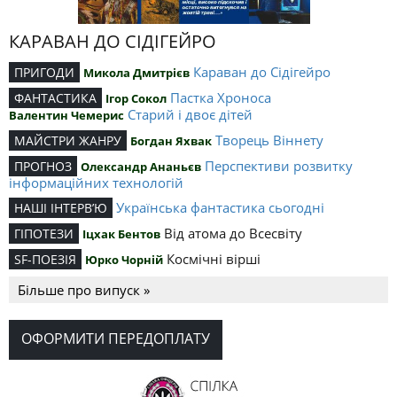
КАРАВАН ДО СІДІГЕЙРО
Караван до Сідігейро
ПРИГОДИ
Микола Дмитрієв
Пастка Хроноса
ФАНТАСТИКА
Ігор Сокол
Старий і двоє дітей
Валентин Чемерис
Творець Віннету
МАЙСТРИ ЖАНРУ
Богдан Яхвак
Перспективи розвитку
ПРОГНОЗ
Олександр Ананьєв
інформаційних технологій
Українська фантастика сьогодні
НАШІ ІНТЕРВ’Ю
Від атома до Всесвіту
ГІПОТЕЗИ
Іцхак Бентов
Космічні вірші
SF-ПОЕЗІЯ
Юрко Чорній
Більше про випуск »
ОФОРМИТИ ПЕРЕДОПЛАТУ