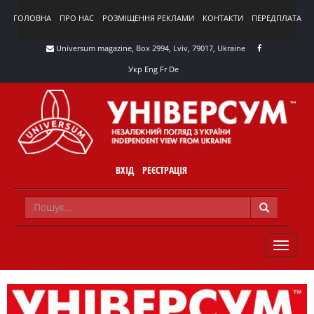
ГОЛОВНА
ПРО НАС
РОЗМІЩЕННЯ РЕКЛАМИ
КОНТАКТИ
ПЕРЕДПЛАТА
Universum magazine, Box 2994, Lviv, 79017, Ukraine
Укр
Eng
Fr
De
ВХІД
РЕЄСТРАЦІЯ
TOGGLE
NAVIG