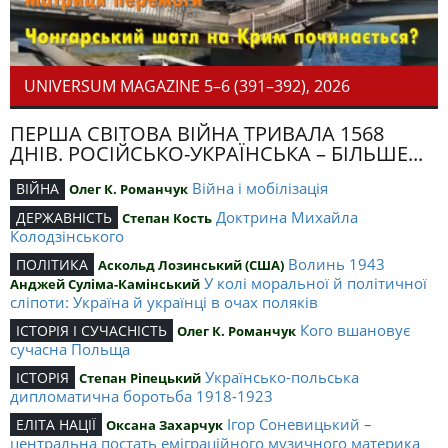
UNIVERSUM MAGAZINE 5–6 (391–392), 2026
ПЕРША СВІТОВА ВІЙНА ТРИВАЛА 1568
ДНІВ. РОСІЙСЬКО-УКРАЇНСЬКА – БІЛЬШЕ...
Війна і мобілізація
ВІЙНА
Олег К. Романчук
Доктрина Михайла
ДЕРЖАВНІСТЬ
Степан Кость
Колодзінського
Волинь 1943
ПОЛІТИКА
Аскольд Лозинський (США)
У колі моральної й політичної
Анджей Суліма-Камінський
сліпоти: Україна й українці в очах поляків
Кого вшановує
ІСТОРІЯ І СУЧАСНІСТЬ
Олег К. Романчук
сучасна Польща
Українсько-польська
ІСТОРІЯ
Степан Ріпецький
дипломатична боротьба 1918-1923
Ігор Соневицький –
ЕЛІТА НАЦІЇ
Оксана Захарчук
центральна постать еміграційного музичного материка