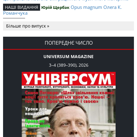
Opus magnum Олега К.
НАШІ ВИДАННЯ
Юрій Щербак
Романчука
Аналітичний центр Олега К.
РЕЦЕНЗІЇ
Петро Іванишин
Більше про випуск »
Романчука
Журавель і синиця
СЛОВО РЕДАКЦІЙНЕ
Олег К. Романчук
як уособлення української політстратегії й тактики
ПОПЕРЕДНЄ ЧИСЛО
UNIVERSUM MAGAZINE
3–4 (389–390), 2026