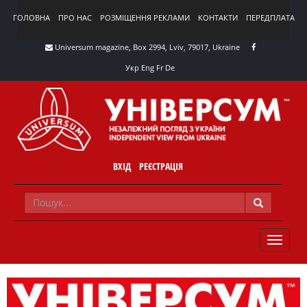
ГОЛОВНА
ПРО НАС
РОЗМІЩЕННЯ РЕКЛАМИ
КОНТАКТИ
ПЕРЕДПЛАТА
Universum magazine, Box 2994, Lviv, 79017, Ukraine
Укр
Eng
Fr
De
ВХІД
РЕЄСТРАЦІЯ
TOGGLE
NAVIG