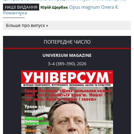
Opus magnum Олега К.
НАШІ ВИДАННЯ
Юрій Щербак
Романчука
Аналітичний центр Олега К.
РЕЦЕНЗІЇ
Петро Іванишин
Більше про випуск »
Романчука
Журавель і синиця як
Editorial
Oleh K. Romanchuk
уособлення української політстратегії й тактики
ПОПЕРЕДНЄ ЧИСЛО
UNIVERSUM MAGAZINE
3–4 (389–390), 2026