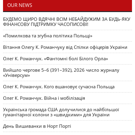
OUR NEWS
БУДЕМО ЩИРО ВДЯЧНІ ВСІМ НЕБАЙДУЖИМ ЗА БУДЬ-ЯКУ
ФІНАНСОВУ ПІДТРИМКУ ЧАСОПИСОВІ!
«Помилкова та згубна політика Польщі»
Вітання Олегу К. Романчуку від Спілки офіцерів України
Олег К. Романчук. «Фантомні болі Білого Орла»
Вийшло чергове 5–6 (391–392), 2026 число журналу
«Універсум»
Олег К. Романчук. Кого вшановує сучасна Польща
Олег К. Романчук. Війна і мобілізація
Українська громада США долучилися до найбільшої
гуманітарної колони з «швидкими» для України
День Вишиванки в Норт Порті