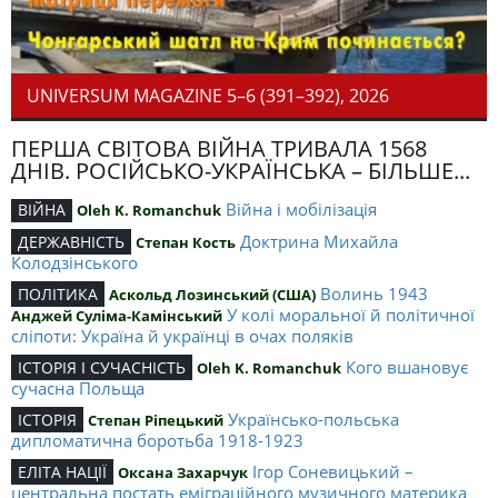
UNIVERSUM MAGAZINE 5–6 (391–392), 2026
ПЕРША СВІТОВА ВІЙНА ТРИВАЛА 1568
ДНІВ. РОСІЙСЬКО-УКРАЇНСЬКА – БІЛЬШЕ...
Війна і мобілізація
ВІЙНА
Oleh K. Romanchuk
Доктрина Михайла
ДЕРЖАВНІСТЬ
Степан Кость
Колодзінського
Волинь 1943
ПОЛІТИКА
Аскольд Лозинський (США)
У колі моральної й політичної
Анджей Суліма-Камінський
сліпоти: Україна й українці в очах поляків
Кого вшановує
ІСТОРІЯ І СУЧАСНІСТЬ
Oleh K. Romanchuk
сучасна Польща
Українсько-польська
ІСТОРІЯ
Степан Ріпецький
дипломатична боротьба 1918-1923
Ігор Соневицький –
ЕЛІТА НАЦІЇ
Оксана Захарчук
центральна постать еміграційного музичного материка