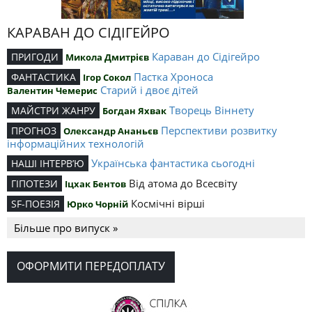
КАРАВАН ДО СІДІГЕЙРО
Караван до Сідігейро
ПРИГОДИ
Микола Дмитрієв
Пастка Хроноса
ФАНТАСТИКА
Ігор Сокол
Старий і двоє дітей
Валентин Чемерис
Творець Віннету
МАЙСТРИ ЖАНРУ
Богдан Яхвак
Перспективи розвитку
ПРОГНОЗ
Олександр Ананьєв
інформаційних технологій
Українська фантастика сьогодні
НАШІ ІНТЕРВ’Ю
Від атома до Всесвіту
ГІПОТЕЗИ
Іцхак Бентов
Космічні вірші
SF-ПОЕЗІЯ
Юрко Чорній
Більше про випуск »
ОФОРМИТИ ПЕРЕДОПЛАТУ