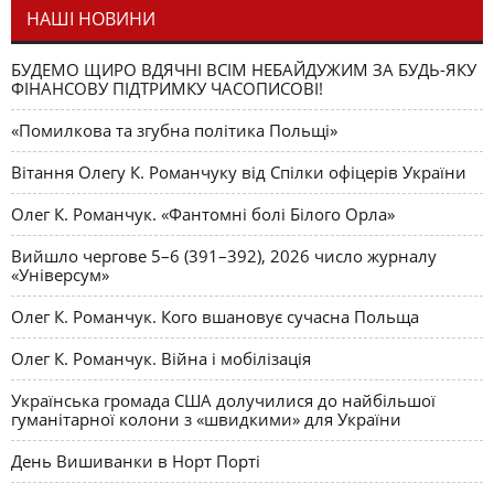
НАШІ НОВИНИ
БУДЕМО ЩИРО ВДЯЧНІ ВСІМ НЕБАЙДУЖИМ ЗА БУДЬ-ЯКУ
ФІНАНСОВУ ПІДТРИМКУ ЧАСОПИСОВІ!
«Помилкова та згубна політика Польщі»
Вітання Олегу К. Романчуку від Спілки офіцерів України
Олег К. Романчук. «Фантомні болі Білого Орла»
Вийшло чергове 5–6 (391–392), 2026 число журналу
«Універсум»
Олег К. Романчук. Кого вшановує сучасна Польща
Олег К. Романчук. Війна і мобілізація
Українська громада США долучилися до найбільшої
гуманітарної колони з «швидкими» для України
День Вишиванки в Норт Порті