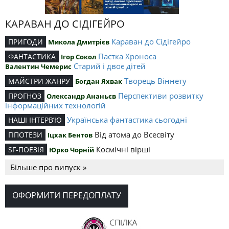
КАРАВАН ДО СІДІГЕЙРО
Караван до Сідігейро
ПРИГОДИ
Микола Дмитрієв
Пастка Хроноса
ФАНТАСТИКА
Ігор Сокол
Старий і двоє дітей
Валентин Чемерис
Творець Віннету
МАЙСТРИ ЖАНРУ
Богдан Яхвак
Перспективи розвитку
ПРОГНОЗ
Олександр Ананьєв
інформаційних технологій
Українська фантастика сьогодні
НАШІ ІНТЕРВ’Ю
Від атома до Всесвіту
ГІПОТЕЗИ
Іцхак Бентов
Космічні вірші
SF-ПОЕЗІЯ
Юрко Чорній
Більше про випуск »
ОФОРМИТИ ПЕРЕДОПЛАТУ