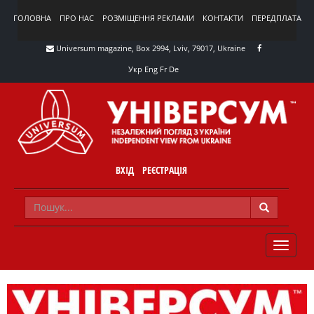
ГОЛОВНА
ПРО НАС
РОЗМІЩЕННЯ РЕКЛАМИ
КОНТАКТИ
ПЕРЕДПЛАТА
Universum magazine, Box 2994, Lviv, 79017, Ukraine
Укр
Eng
Fr
De
ВХІД
РЕЄСТРАЦІЯ
TOGGLE
NAVIG