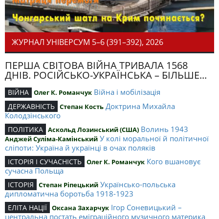
ЖУРНАЛ УНІВЕРСУМ 5–6 (391–392), 2026
ПЕРША СВІТОВА ВІЙНА ТРИВАЛА 1568
ДНІВ. РОСІЙСЬКО-УКРАЇНСЬКА – БІЛЬШЕ...
Війна і мобілізація
ВІЙНА
Олег К. Романчук
Доктрина Михайла
ДЕРЖАВНІСТЬ
Степан Кость
Колодзінського
Волинь 1943
ПОЛІТИКА
Аскольд Лозинський (США)
У колі моральної й політичної
Анджей Суліма-Камінський
сліпоти: Україна й українці в очах поляків
Кого вшановує
ІСТОРІЯ І СУЧАСНІСТЬ
Олег К. Романчук
сучасна Польща
Українсько-польська
ІСТОРІЯ
Степан Ріпецький
дипломатична боротьба 1918-1923
Ігор Соневицький –
ЕЛІТА НАЦІЇ
Оксана Захарчук
центральна постать еміграційного музичного материка