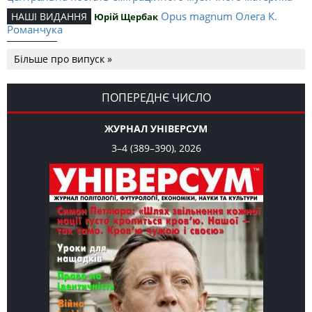
Opus magnum Олега К.
НАШІ ВИДАННЯ
Юрій Щербак
Романчука
Аналітичний центр Олега К.
РЕЦЕНЗІЇ
Петро Іванишин
Більше про випуск »
Романчука
Журавель і синиця
СЛОВО РЕДАКЦІЙНЕ
Олег К. Романчук
як уособлення української політстратегії й тактики
ПОПЕРЕДНЄ ЧИСЛО
ЖУРНАЛ УНІВЕРСУМ
3–4 (389–390), 2026