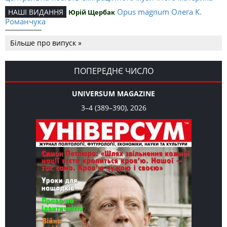
Opus magnum Олега К.
НАШІ ВИДАННЯ
Юрій Щербак
Романчука
Аналітичний центр Олега К.
РЕЦЕНЗІЇ
Петро Іванишин
Більше про випуск »
Романчука
Журавель і синиця
СЛОВО РЕДАКЦІЙНЕ
Олег К. Романчук
як уособлення української політстратегії й тактики
ПОПЕРЕДНЄ ЧИСЛО
UNIVERSUM MAGAZINE
3–4 (389–390), 2026