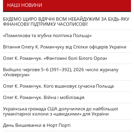
НАШІ НОВИНИ
БУДЕМО ЩИРО ВДЯЧНІ ВСІМ НЕБАЙДУЖИМ ЗА БУДЬ-ЯКУ
ФІНАНСОВУ ПІДТРИМКУ ЧАСОПИСОВІ!
«Помилкова та згубна політика Польщі»
Вітання Олегу К. Романчуку від Спілки офіцерів України
Олег К. Романчук. «Фантомні болі Білого Орла»
Вийшло чергове 5–6 (391–392), 2026 число журналу
«Універсум»
Олег К. Романчук. Кого вшановує сучасна Польща
Олег К. Романчук. Війна і мобілізація
Українська громада США долучилися до найбільшої
гуманітарної колони з «швидкими» для України
День Вишиванки в Норт Порті