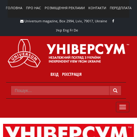
ГОЛОВНА
ПРО НАС
РОЗМІЩЕННЯ РЕКЛАМИ
КОНТАКТИ
ПЕРЕДПЛАТА
Universum magazine, Box 2994, Lviv, 79017, Ukraine
Укр
Eng
Fr
De
ВХІД
РЕЄСТРАЦІЯ
TOGGLE
NAVIG