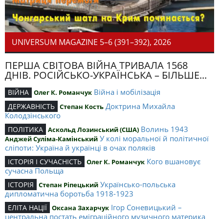
UNIVERSUM MAGAZINE 5–6 (391–392), 2026
ПЕРША СВІТОВА ВІЙНА ТРИВАЛА 1568
ДНІВ. РОСІЙСЬКО-УКРАЇНСЬКА – БІЛЬШЕ...
Війна і мобілізація
ВІЙНА
Олег К. Романчук
Доктрина Михайла
ДЕРЖАВНІСТЬ
Степан Кость
Колодзінського
Волинь 1943
ПОЛІТИКА
Аскольд Лозинський (США)
У колі моральної й політичної
Анджей Суліма-Камінський
сліпоти: Україна й українці в очах поляків
Кого вшановує
ІСТОРІЯ І СУЧАСНІСТЬ
Олег К. Романчук
сучасна Польща
Українсько-польська
ІСТОРІЯ
Степан Ріпецький
дипломатична боротьба 1918-1923
Ігор Соневицький –
ЕЛІТА НАЦІЇ
Оксана Захарчук
центральна постать еміграційного музичного материка