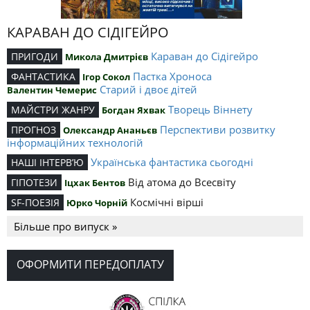
КАРАВАН ДО СІДІГЕЙРО
Караван до Сідігейро
ПРИГОДИ
Микола Дмитрієв
Пастка Хроноса
ФАНТАСТИКА
Ігор Сокол
Старий і двоє дітей
Валентин Чемерис
Творець Віннету
МАЙСТРИ ЖАНРУ
Богдан Яхвак
Перспективи розвитку
ПРОГНОЗ
Олександр Ананьєв
інформаційних технологій
Українська фантастика сьогодні
НАШІ ІНТЕРВ’Ю
Від атома до Всесвіту
ГІПОТЕЗИ
Іцхак Бентов
Космічні вірші
SF-ПОЕЗІЯ
Юрко Чорній
Більше про випуск »
ОФОРМИТИ ПЕРЕДОПЛАТУ