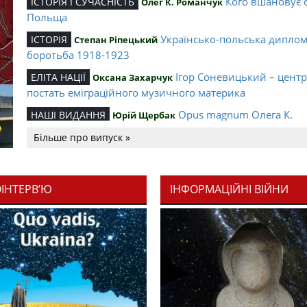
Кого вшановує 
ІСТОРІЯ І СУЧАСНІСТЬ
Олег К. Романчук
Польща
Українсько-польська дипло
ІСТОРІЯ
Степан Ріпецький
боротьба 1918-1923
Ігор Соневицький – цент
ЕЛІТА НАЦІЇ
Оксана Захарчук
постать еміграційного музичного материка
Opus magnum Олега К.
НАШІ ВИДАННЯ
Юрій Щербак
Романчука
Більше про випуск »
Аналітичний центр Олега К.
РЕЦЕНЗІЇ
Петро Іванишин
Романчука
ОІНТЕРВ’Ю
ІНФОРМАЦІЙНІ ВІЙНИ
Журавель і синиц
СЛОВО РЕДАКЦІЙНЕ
Олег К. Романчук
уособлення української політстратегії й тактики