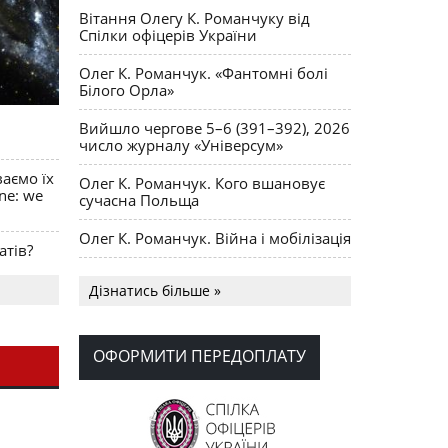
Вітання Олегу К. Романчуку від
Спілки офіцерів України
Олег К. Романчук. «Фантомні болі
Білого Орла»
Вийшло чергове 5–6 (391–392), 2026
число журналу «Універсум»
ваємо їх
Олег К. Романчук. Кого вшановує
ine: we
сучасна Польща
Олег К. Романчук. Війна і мобілізація
атів?
Українська громада США
Дізнатись більше »
долучилися до найбільшої
гуманітарної колони з «швидкими»
для України
ОФОРМИТИ ПЕРЕДОПЛАТУ
День Вишиванки в Норт Порті
OPUS MAGNUM Олега К. Романчука