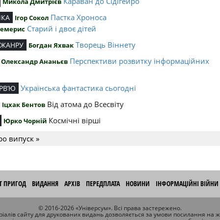
Караван до Сідігейро
Микола Дмитрієв
Пастка Хроноса
ИКА
Ігор Сокол
Старий і двоє дітей
Чемерис
Творець Віннету
 ЖАНРУ
Богдан Яхвак
Перспективи розвитку інформаційних
Олександр Ананьєв
й
Українська фантастика сьогодні
РВ’Ю
Від атома до Всесвіту
Іцхак Бентов
Космічні вірші
Юрко Чорній
ро випуск »
ІТ ПРИГОД
ВИДАННЯ
АРХІВ
ПЕРЕДПЛАТА
НОВИНИ
ІНФОРМАЦІЙНІ ВІЙНИ
© 2016-2026 «Універсум». Всі права застережено.
іалів сайту для друкованих видань дозволяється за умови посилання на 