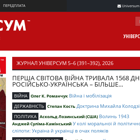
ПЕРЕДПЛАТА
Universum m
УНІВЕР
ЖУРНАЛ УНІВЕРСУМ 5–6 (391–392), 2026
ПЕРША СВІТОВА ВІЙНА ТРИВАЛА 1568 ДН
РОСІЙСЬКО-УКРАЇНСЬКА – БІЛЬШЕ...
Війна і мобілізація
ВІЙНА
Олег К. Романчук
Доктрина Михайла Колодзі
ДЕРЖАВНІСТЬ
Степан Кость
Волинь 1943
ПОЛІТИКА
Аскольд Лозинський (США)
У колі моральної й політичн
Анджей Суліма-Камінський
сліпоти: Україна й українці в очах поляків