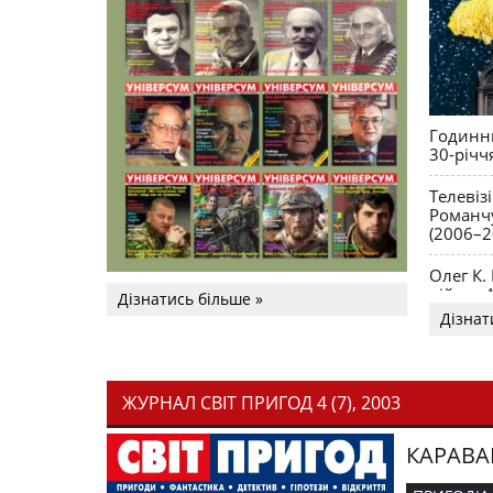
Годинни
30-річч
Телевіз
Романчу
(2006–2
Олег К.
війни. 
Дізнатись більше »
Дізнат
ЖУРНАЛ СВІТ ПРИГОД 4 (7), 2003
КАРАВА