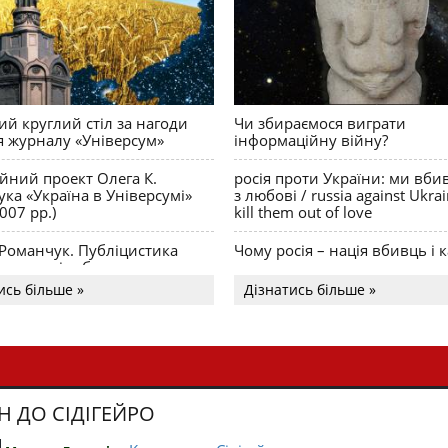
й круглий стіл за нагоди
Чи збираємося виграти
я журналу «Універсум»
інформаційну війну?
ійний проект Олега К.
росія проти України: ми вби
ка «Україна в Універсумі»
з любові / russia against Ukra
007 рр.)
kill them out of love
 Романчук. Публіцистика
Чому росія – нація вбивць і к
Акценти і табу
ись більше »
Дізнатись більше »
Н ДО СІДІГЕЙРО