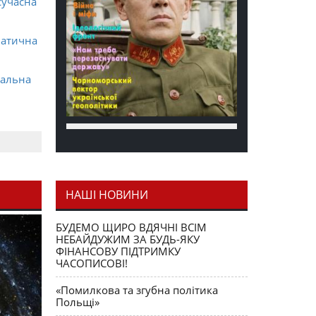
сучасна
матична
ральна
НАШІ НОВИНИ
я як
БУДЕМО ЩИРО ВДЯЧНІ ВСІМ
НЕБАЙДУЖИМ ЗА БУДЬ-ЯКУ
ФІНАНСОВУ ПІДТРИМКУ
ЧАСОПИСОВІ!
«Помилкова та згубна політика
Польщі»