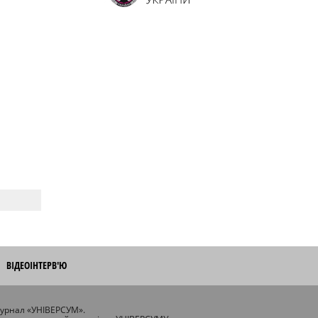
ВІДЕОІНТЕРВ'Ю
журнал «УНІВЕРСУМ».