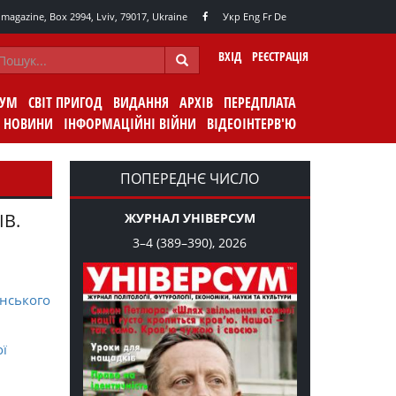
agazine, Box 2994, Lviv, 79017, Ukraine
Укр
Eng
Fr
De
ВХІД
РЕЄСТРАЦІЯ
СУМ
СВІТ ПРИГОД
ВИДАННЯ
АРХІВ
ПЕРЕДПЛАТА
НОВИНИ
ІНФОРМАЦІЙНІ ВІЙНИ
ВІДЕОІНТЕРВ'Ю
ПОПЕРЕДНЄ ЧИСЛО
ІВ.
ЖУРНАЛ УНІВЕРСУМ
3–4 (389–390), 2026
нського
ої