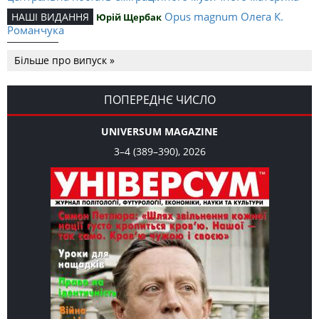
Opus magnum Олега К.
НАШІ ВИДАННЯ
Юрій Щербак
Романчука
Аналітичний центр Олега К.
РЕЦЕНЗІЇ
Петро Іванишин
Більше про випуск »
Романчука
Журавель і синиця
СЛОВО РЕДАКЦІЙНЕ
Олег К. Романчук
як уособлення української політстратегії й тактики
ПОПЕРЕДНЄ ЧИСЛО
UNIVERSUM MAGAZINE
3–4 (389–390), 2026