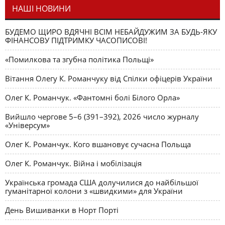
НАШІ НОВИНИ
БУДЕМО ЩИРО ВДЯЧНІ ВСІМ НЕБАЙДУЖИМ ЗА БУДЬ-ЯКУ
ФІНАНСОВУ ПІДТРИМКУ ЧАСОПИСОВІ!
«Помилкова та згубна політика Польщі»
Вітання Олегу К. Романчуку від Спілки офіцерів України
Олег К. Романчук. «Фантомні болі Білого Орла»
Вийшло чергове 5–6 (391–392), 2026 число журналу
«Універсум»
Олег К. Романчук. Кого вшановує сучасна Польща
Олег К. Романчук. Війна і мобілізація
Українська громада США долучилися до найбільшої
гуманітарної колони з «швидкими» для України
День Вишиванки в Норт Порті