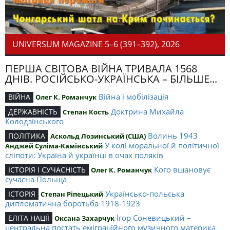
UNIVERSUM MAGAZINE 5–6 (391–392), 2026
ПЕРША СВІТОВА ВІЙНА ТРИВАЛА 1568
ДНІВ. РОСІЙСЬКО-УКРАЇНСЬКА – БІЛЬШЕ...
Війна і мобілізація
ВІЙНА
Олег К. Романчук
Доктрина Михайла
ДЕРЖАВНІСТЬ
Степан Кость
Колодзінського
Волинь 1943
ПОЛІТИКА
Аскольд Лозинський (США)
У колі моральної й політичної
Анджей Суліма-Камінський
сліпоти: Україна й українці в очах поляків
Кого вшановує
ІСТОРІЯ І СУЧАСНІСТЬ
Олег К. Романчук
сучасна Польща
Українсько-польська
ІСТОРІЯ
Степан Ріпецький
дипломатична боротьба 1918-1923
Ігор Соневицький –
ЕЛІТА НАЦІЇ
Оксана Захарчук
центральна постать еміграційного музичного материка