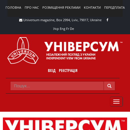
ГОЛОВНА
ПРО НАС
РОЗМІЩЕННЯ РЕКЛАМИ
КОНТАКТИ
ПЕРЕДПЛАТА
Universum magazine, Box 2994, Lviv, 79017, Ukraine
Укр
Eng
Fr
De
ВХІД
РЕЄСТРАЦІЯ
TOGGLE
NAVIG