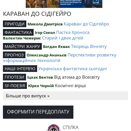
КАРАВАН ДО СІДІГЕЙРО
Караван до Сідігейро
ПРИГОДИ
Микола Дмитрієв
Пастка Хроноса
ФАНТАСТИКА
Ігор Сокол
Старий і двоє дітей
Валентин Чемерис
Творець Віннету
МАЙСТРИ ЖАНРУ
Богдан Яхвак
Перспективи розвитку
ПРОГНОЗ
Олександр Ананьєв
інформаційних технологій
Українська фантастика сьогодні
НАШІ ІНТЕРВ’Ю
Від атома до Всесвіту
ГІПОТЕЗИ
Іцхак Бентов
Космічні вірші
SF-ПОЕЗІЯ
Юрко Чорній
Більше про випуск »
ОФОРМИТИ ПЕРЕДОПЛАТУ