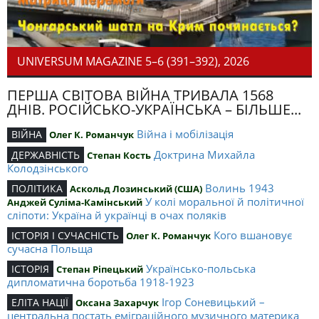
UNIVERSUM MAGAZINE 5–6 (391–392), 2026
ПЕРША СВІТОВА ВІЙНА ТРИВАЛА 1568
ДНІВ. РОСІЙСЬКО-УКРАЇНСЬКА – БІЛЬШЕ...
Війна і мобілізація
ВІЙНА
Олег К. Романчук
Доктрина Михайла
ДЕРЖАВНІСТЬ
Степан Кость
Колодзінського
Волинь 1943
ПОЛІТИКА
Аскольд Лозинський (США)
У колі моральної й політичної
Анджей Суліма-Камінський
сліпоти: Україна й українці в очах поляків
Кого вшановує
ІСТОРІЯ І СУЧАСНІСТЬ
Олег К. Романчук
сучасна Польща
Українсько-польська
ІСТОРІЯ
Степан Ріпецький
дипломатична боротьба 1918-1923
Ігор Соневицький –
ЕЛІТА НАЦІЇ
Оксана Захарчук
центральна постать еміграційного музичного материка