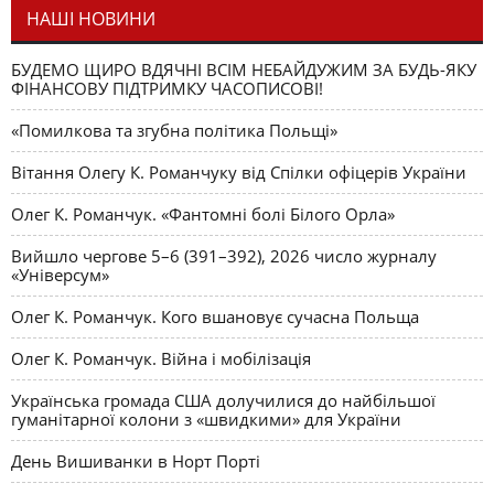
НАШІ НОВИНИ
БУДЕМО ЩИРО ВДЯЧНІ ВСІМ НЕБАЙДУЖИМ ЗА БУДЬ-ЯКУ
ФІНАНСОВУ ПІДТРИМКУ ЧАСОПИСОВІ!
«Помилкова та згубна політика Польщі»
Вітання Олегу К. Романчуку від Спілки офіцерів України
Олег К. Романчук. «Фантомні болі Білого Орла»
Вийшло чергове 5–6 (391–392), 2026 число журналу
«Універсум»
Олег К. Романчук. Кого вшановує сучасна Польща
Олег К. Романчук. Війна і мобілізація
Українська громада США долучилися до найбільшої
гуманітарної колони з «швидкими» для України
День Вишиванки в Норт Порті