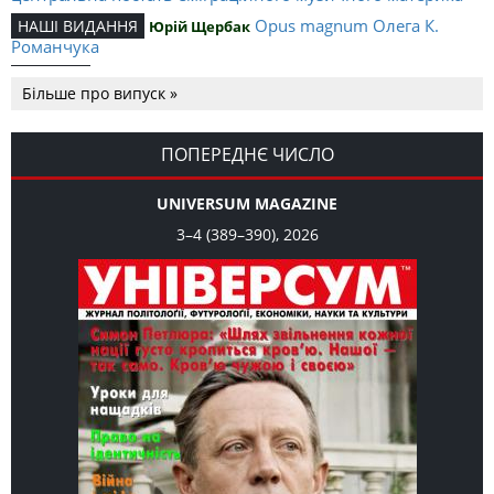
Opus magnum Олега К.
НАШІ ВИДАННЯ
Юрій Щербак
Романчука
Аналітичний центр Олега К.
РЕЦЕНЗІЇ
Петро Іванишин
Більше про випуск »
Романчука
Журавель і синиця
СЛОВО РЕДАКЦІЙНЕ
Олег К. Романчук
як уособлення української політстратегії й тактики
ПОПЕРЕДНЄ ЧИСЛО
UNIVERSUM MAGAZINE
3–4 (389–390), 2026