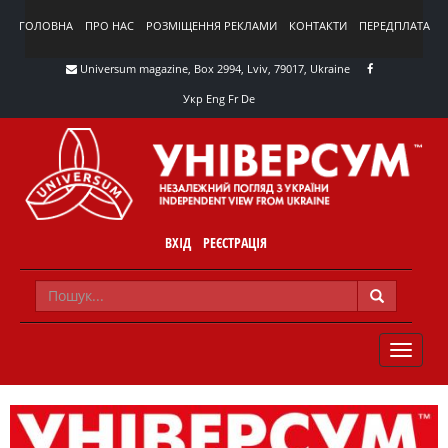
ГОЛОВНА
ПРО НАС
РОЗМІЩЕННЯ РЕКЛАМИ
КОНТАКТИ
ПЕРЕДПЛАТА
Universum magazine, Box 2994, Lviv, 79017, Ukraine
Укр
Eng
Fr
De
ВХІД
РЕЄСТРАЦІЯ
TOGGLE
NAVIG