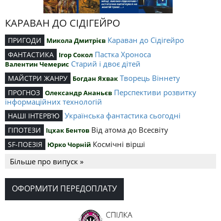
КАРАВАН ДО СІДІГЕЙРО
Караван до Сідігейро
ПРИГОДИ
Микола Дмитрієв
Пастка Хроноса
ФАНТАСТИКА
Ігор Сокол
Старий і двоє дітей
Валентин Чемерис
Творець Віннету
МАЙСТРИ ЖАНРУ
Богдан Яхвак
Перспективи розвитку
ПРОГНОЗ
Олександр Ананьєв
інформаційних технологій
Українська фантастика сьогодні
НАШІ ІНТЕРВ’Ю
Від атома до Всесвіту
ГІПОТЕЗИ
Іцхак Бентов
Космічні вірші
SF-ПОЕЗІЯ
Юрко Чорній
Більше про випуск »
ОФОРМИТИ ПЕРЕДОПЛАТУ