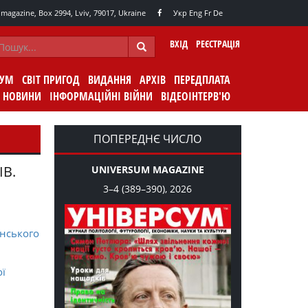
agazine, Box 2994, Lviv, 79017, Ukraine
Укр
Eng
Fr
De
ВХІД
РЕЄСТРАЦІЯ
СУМ
СВІТ ПРИГОД
ВИДАННЯ
АРХІВ
ПЕРЕДПЛАТА
НОВИНИ
ІНФОРМАЦІЙНІ ВІЙНИ
ВІДЕОІНТЕРВ'Ю
ПОПЕРЕДНЄ ЧИСЛО
ІВ.
UNIVERSUM MAGAZINE
3–4 (389–390), 2026
нського
ої