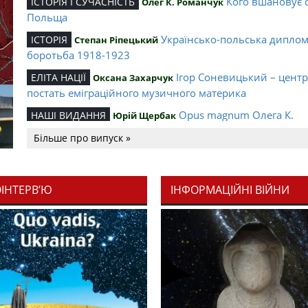
Кого вшановує 
ІСТОРІЯ І СУЧАСНІСТЬ
Олег К. Романчук
Польща
Українсько-польська дипло
ІСТОРІЯ
Степан Ріпецький
боротьба 1918-1923
Ігор Соневицький – цент
ЕЛІТА НАЦІЇ
Оксана Захарчук
постать еміграційного музичного материка
Opus magnum Олега К.
НАШІ ВИДАННЯ
Юрій Щербак
Романчука
Більше про випуск »
Аналітичний центр Олега К.
РЕЦЕНЗІЇ
Петро Іванишин
Романчука
ОІНТЕРВ’Ю
ІНФОРМАЦІЙНІ ВІЙНИ
Журавель і синиц
СЛОВО РЕДАКЦІЙНЕ
Олег К. Романчук
уособлення української політстратегії й тактики