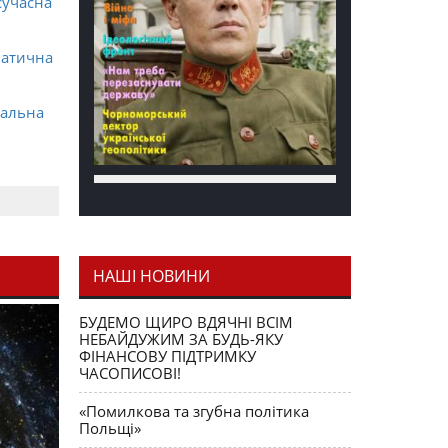
сучасна
матична
ральна
НАШІ НОВИНИ
я як
БУДЕМО ЩИРО ВДЯЧНІ ВСІМ
НЕБАЙДУЖИМ ЗА БУДЬ-ЯКУ
ФІНАНСОВУ ПІДТРИМКУ
ЧАСОПИСОВІ!
«Помилкова та згубна політика
Польщі»