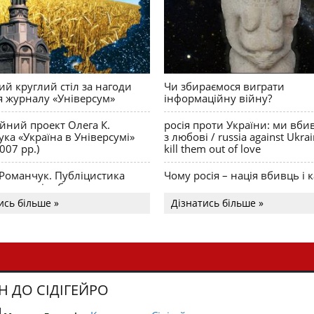
й круглий стіл за нагоди
Чи збираємося виграти
я журналу «Універсум»
інформаційну війну?
ійний проект Олега К.
росія проти України: ми вби
ка «Україна в Універсумі»
з любові / russia against Ukra
007 рр.)
kill them out of love
 Романчук. Публіцистика
Чому росія – нація вбивць і к
Акценти і табу
ись більше »
Дізнатись більше »
Н ДО СІДІГЕЙРО