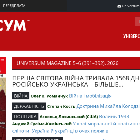
ПЕРЕДПЛАТА
Universum m
УНІВЕР
UNIVERSUM MAGAZINE 5–6 (391–392), 2026
ПЕРША СВІТОВА ВІЙНА ТРИВАЛА 1568 ДН
РОСІЙСЬКО-УКРАЇНСЬКА – БІЛЬШЕ...
Війна і мобілізація
ВІЙНА
Олег К. Романчук
Доктрина Михайла Колодзі
ДЕРЖАВНІСТЬ
Степан Кость
Волинь 1943
ПОЛІТИКА
Аскольд Лозинський (США)
У колі моральної й політичн
Анджей Суліма-Камінський
сліпоти: Україна й українці в очах поляків