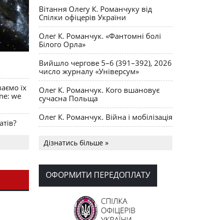
Вітання Олегу К. Романчуку від
Спілки офіцерів України
Олег К. Романчук. «Фантомні болі
Білого Орла»
Вийшло чергове 5–6 (391–392), 2026
число журналу «Універсум»
ваємо їх
Олег К. Романчук. Кого вшановує
ine: we
сучасна Польща
Олег К. Романчук. Війна і мобілізація
атів?
Українська громада США
Дізнатись більше »
долучилися до найбільшої
гуманітарної колони з «швидкими»
для України
ОФОРМИТИ ПЕРЕДОПЛАТУ
День Вишиванки в Норт Порті
OPUS MAGNUM Олега К. Романчука