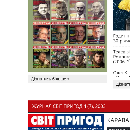
Годинни
30-річч
Телевіз
Романчу
(2006–2
Олег К.
війни. 
Дізнатись більше »
Дізнат
ЖУРНАЛ СВІТ ПРИГОД 4 (7), 2003
КАРАВА