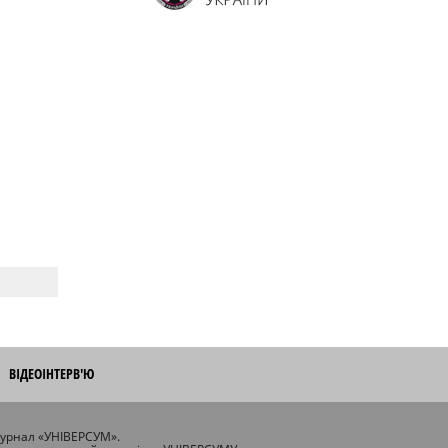
ВІДЕОІНТЕРВ'Ю
журнал «УНІВЕРСУМ».