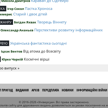
Караван до Сідігейро
Микола Дмитрієв
Пастка Хроноса
ИКА
Ігор Сокол
Старий і двоє дітей
Чемерис
Творець Віннету
 ЖАНРУ
Богдан Яхвак
Перспективи розвитку інформаційних
Олександр Ананьєв
й
Українська фантастика сьогодні
РВ’Ю
Від атома до Всесвіту
Іцхак Бентов
Космічні вірші
Юрко Чорній
ро випуск »
ІТ ПРИГОД
ВИДАННЯ
АРХІВ
ПЕРЕДПЛАТА
НОВИНИ
ІНФОРМАЦІЙНІ ВІЙНИ
© 2016-2026 «Універсум». Всі права застережено.
іалів сайту для друкованих видань дозволяється за умови посилання на 