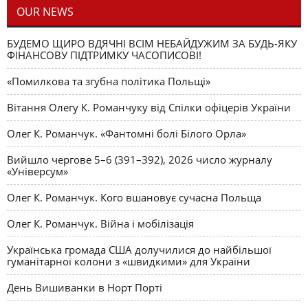
OUR NEWS
БУДЕМО ЩИРО ВДЯЧНІ ВСІМ НЕБАЙДУЖИМ ЗА БУДЬ-ЯКУ
ФІНАНСОВУ ПІДТРИМКУ ЧАСОПИСОВІ!
«Помилкова та згубна політика Польщі»
Вітання Олегу К. Романчуку від Спілки офіцерів України
Олег К. Романчук. «Фантомні болі Білого Орла»
Вийшло чергове 5–6 (391–392), 2026 число журналу
«Універсум»
Олег К. Романчук. Кого вшановує сучасна Польща
Олег К. Романчук. Війна і мобілізація
Українська громада США долучилися до найбільшої
гуманітарної колони з «швидкими» для України
День Вишиванки в Норт Порті