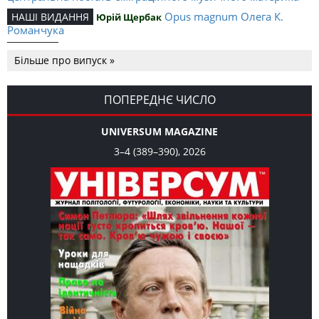
Opus magnum Олега К.
НАШІ ВИДАННЯ
Юрій Щербак
Романчука
Аналітичний центр Олега К.
РЕЦЕНЗІЇ
Петро Іванишин
Більше про випуск »
Романчука
Журавель і синиця як
Editorial
Oleh K. Romanchuk
уособлення української політстратегії й тактики
ПОПЕРЕДНЄ ЧИСЛО
UNIVERSUM MAGAZINE
3–4 (389–390), 2026