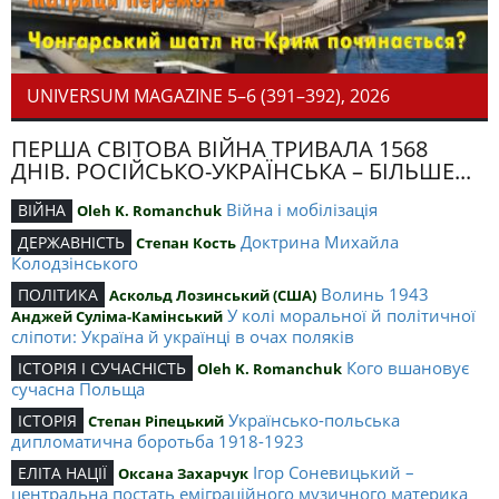
UNIVERSUM MAGAZINE 5–6 (391–392), 2026
ПЕРША СВІТОВА ВІЙНА ТРИВАЛА 1568
ДНІВ. РОСІЙСЬКО-УКРАЇНСЬКА – БІЛЬШЕ...
Війна і мобілізація
ВІЙНА
Oleh K. Romanchuk
Доктрина Михайла
ДЕРЖАВНІСТЬ
Степан Кость
Колодзінського
Волинь 1943
ПОЛІТИКА
Аскольд Лозинський (США)
У колі моральної й політичної
Анджей Суліма-Камінський
сліпоти: Україна й українці в очах поляків
Кого вшановує
ІСТОРІЯ І СУЧАСНІСТЬ
Oleh K. Romanchuk
сучасна Польща
Українсько-польська
ІСТОРІЯ
Степан Ріпецький
дипломатична боротьба 1918-1923
Ігор Соневицький –
ЕЛІТА НАЦІЇ
Оксана Захарчук
центральна постать еміграційного музичного материка