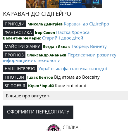
КАРАВАН ДО СІДІГЕЙРО
Караван до Сідігейро
ПРИГОДИ
Микола Дмитрієв
Пастка Хроноса
ФАНТАСТИКА
Ігор Сокол
Старий і двоє дітей
Валентин Чемерис
Творець Віннету
МАЙСТРИ ЖАНРУ
Богдан Яхвак
Перспективи розвитку
ПРОГНОЗ
Олександр Ананьєв
інформаційних технологій
Українська фантастика сьогодні
НАШІ ІНТЕРВ’Ю
Від атома до Всесвіту
ГІПОТЕЗИ
Іцхак Бентов
Космічні вірші
SF-ПОЕЗІЯ
Юрко Чорній
Більше про випуск »
ОФОРМИТИ ПЕРЕДОПЛАТУ