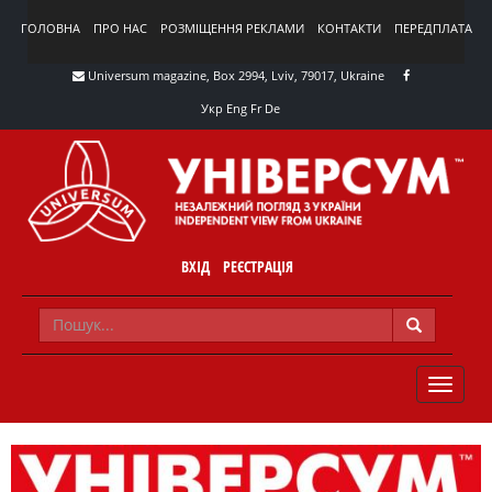
ГОЛОВНА
ПРО НАС
РОЗМІЩЕННЯ РЕКЛАМИ
КОНТАКТИ
ПЕРЕДПЛАТА
Universum magazine, Box 2994, Lviv, 79017, Ukraine
Укр
Eng
Fr
De
ВХІД
РЕЄСТРАЦІЯ
TOGGLE
NAVIG