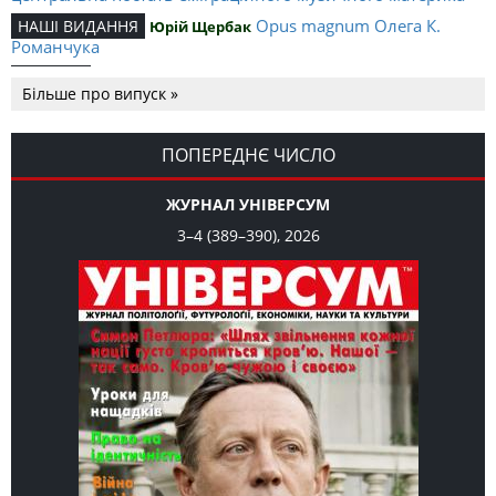
Opus magnum Олега К.
НАШІ ВИДАННЯ
Юрій Щербак
Романчука
Аналітичний центр Олега К.
РЕЦЕНЗІЇ
Петро Іванишин
Більше про випуск »
Романчука
Журавель і синиця
СЛОВО РЕДАКЦІЙНЕ
Олег К. Романчук
як уособлення української політстратегії й тактики
ПОПЕРЕДНЄ ЧИСЛО
ЖУРНАЛ УНІВЕРСУМ
3–4 (389–390), 2026