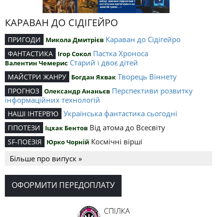
КАРАВАН ДО СІДІГЕЙРО
Караван до Сідігейро
ПРИГОДИ
Микола Дмитрієв
Пастка Хроноса
ФАНТАСТИКА
Ігор Сокол
Старий і двоє дітей
Валентин Чемерис
Творець Віннету
МАЙСТРИ ЖАНРУ
Богдан Яхвак
Перспективи розвитку
ПРОГНОЗ
Олександр Ананьєв
інформаційних технологій
Українська фантастика сьогодні
НАШІ ІНТЕРВ’Ю
Від атома до Всесвіту
ГІПОТЕЗИ
Іцхак Бентов
Космічні вірші
SF-ПОЕЗІЯ
Юрко Чорній
Більше про випуск »
ОФОРМИТИ ПЕРЕДОПЛАТУ