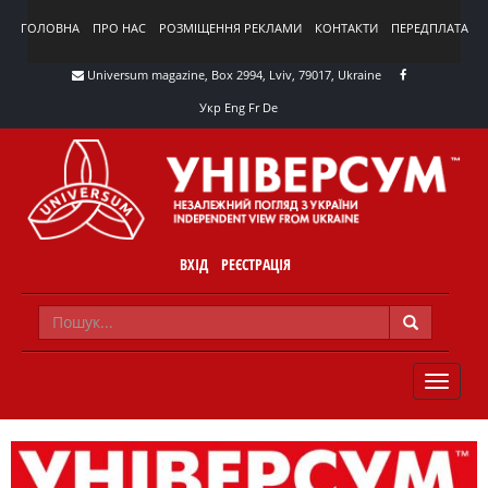
ГОЛОВНА
ПРО НАС
РОЗМІЩЕННЯ РЕКЛАМИ
КОНТАКТИ
ПЕРЕДПЛАТА
Universum magazine, Box 2994, Lviv, 79017, Ukraine
Укр
Eng
Fr
De
ВХІД
РЕЄСТРАЦІЯ
TOGGLE
NAVIG