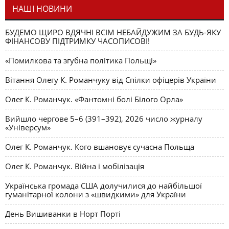
НАШІ НОВИНИ
БУДЕМО ЩИРО ВДЯЧНІ ВСІМ НЕБАЙДУЖИМ ЗА БУДЬ-ЯКУ
ФІНАНСОВУ ПІДТРИМКУ ЧАСОПИСОВІ!
«Помилкова та згубна політика Польщі»
Вітання Олегу К. Романчуку від Спілки офіцерів України
Олег К. Романчук. «Фантомні болі Білого Орла»
Вийшло чергове 5–6 (391–392), 2026 число журналу
«Універсум»
Олег К. Романчук. Кого вшановує сучасна Польща
Олег К. Романчук. Війна і мобілізація
Українська громада США долучилися до найбільшої
гуманітарної колони з «швидкими» для України
День Вишиванки в Норт Порті