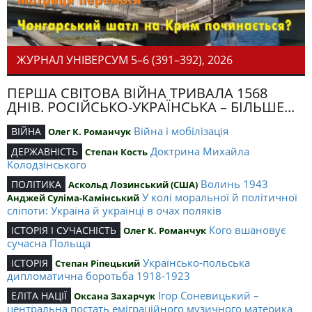
ЖУРНАЛ УНІВЕРСУМ 5–6 (391–392), 2026
ПЕРША СВІТОВА ВІЙНА ТРИВАЛА 1568
ДНІВ. РОСІЙСЬКО-УКРАЇНСЬКА – БІЛЬШЕ...
Війна і мобілізація
ВІЙНА
Олег К. Романчук
Доктрина Михайла
ДЕРЖАВНІСТЬ
Степан Кость
Колодзінського
Волинь 1943
ПОЛІТИКА
Аскольд Лозинський (США)
У колі моральної й політичної
Анджей Суліма-Камінський
сліпоти: Україна й українці в очах поляків
Кого вшановує
ІСТОРІЯ І СУЧАСНІСТЬ
Олег К. Романчук
сучасна Польща
Українсько-польська
ІСТОРІЯ
Степан Ріпецький
дипломатична боротьба 1918-1923
Ігор Соневицький –
ЕЛІТА НАЦІЇ
Оксана Захарчук
центральна постать еміграційного музичного материка