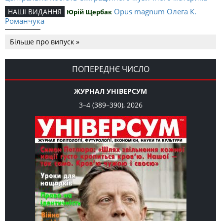
Opus magnum Олега К.
НАШІ ВИДАННЯ
Юрій Щербак
Романчука
Аналітичний центр Олега К.
РЕЦЕНЗІЇ
Петро Іванишин
Більше про випуск »
Романчука
Журавель і синиця
СЛОВО РЕДАКЦІЙНЕ
Олег К. Романчук
як уособлення української політстратегії й тактики
ПОПЕРЕДНЄ ЧИСЛО
ЖУРНАЛ УНІВЕРСУМ
3–4 (389–390), 2026