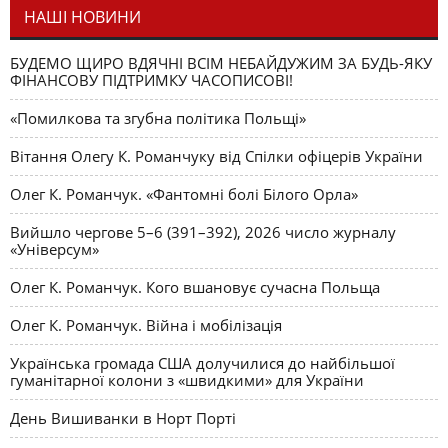
НАШІ НОВИНИ
БУДЕМО ЩИРО ВДЯЧНІ ВСІМ НЕБАЙДУЖИМ ЗА БУДЬ-ЯКУ
ФІНАНСОВУ ПІДТРИМКУ ЧАСОПИСОВІ!
«Помилкова та згубна політика Польщі»
Вітання Олегу К. Романчуку від Спілки офіцерів України
Олег К. Романчук. «Фантомні болі Білого Орла»
Вийшло чергове 5–6 (391–392), 2026 число журналу
«Універсум»
Олег К. Романчук. Кого вшановує сучасна Польща
Олег К. Романчук. Війна і мобілізація
Українська громада США долучилися до найбільшої
гуманітарної колони з «швидкими» для України
День Вишиванки в Норт Порті