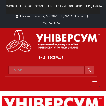
ГОЛОВНА
ПРО НАС
РОЗМІЩЕННЯ РЕКЛАМИ
КОНТАКТИ
ПЕРЕДПЛАТА
Universum magazine, Box 2994, Lviv, 79017, Ukraine
Укр
Eng
Fr
De
ВХІД
РЕЄСТРАЦІЯ
TOGGLE
NAVIG