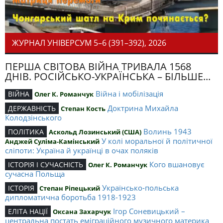
ЖУРНАЛ УНІВЕРСУМ 5–6 (391–392), 2026
ПЕРША СВІТОВА ВІЙНА ТРИВАЛА 1568
ДНІВ. РОСІЙСЬКО-УКРАЇНСЬКА – БІЛЬШЕ...
Війна і мобілізація
ВІЙНА
Олег К. Романчук
Доктрина Михайла
ДЕРЖАВНІСТЬ
Степан Кость
Колодзінського
Волинь 1943
ПОЛІТИКА
Аскольд Лозинський (США)
У колі моральної й політичної
Анджей Суліма-Камінський
сліпоти: Україна й українці в очах поляків
Кого вшановує
ІСТОРІЯ І СУЧАСНІСТЬ
Олег К. Романчук
сучасна Польща
Українсько-польська
ІСТОРІЯ
Степан Ріпецький
дипломатична боротьба 1918-1923
Ігор Соневицький –
ЕЛІТА НАЦІЇ
Оксана Захарчук
центральна постать еміграційного музичного материка