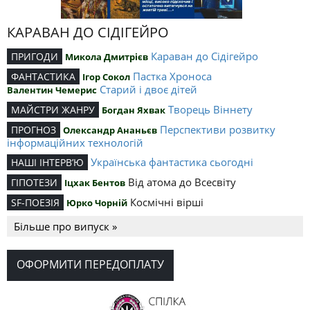
КАРАВАН ДО СІДІГЕЙРО
Караван до Сідігейро
ПРИГОДИ
Микола Дмитрієв
Пастка Хроноса
ФАНТАСТИКА
Ігор Сокол
Старий і двоє дітей
Валентин Чемерис
Творець Віннету
МАЙСТРИ ЖАНРУ
Богдан Яхвак
Перспективи розвитку
ПРОГНОЗ
Олександр Ананьєв
інформаційних технологій
Українська фантастика сьогодні
НАШІ ІНТЕРВ’Ю
Від атома до Всесвіту
ГІПОТЕЗИ
Іцхак Бентов
Космічні вірші
SF-ПОЕЗІЯ
Юрко Чорній
Більше про випуск »
ОФОРМИТИ ПЕРЕДОПЛАТУ