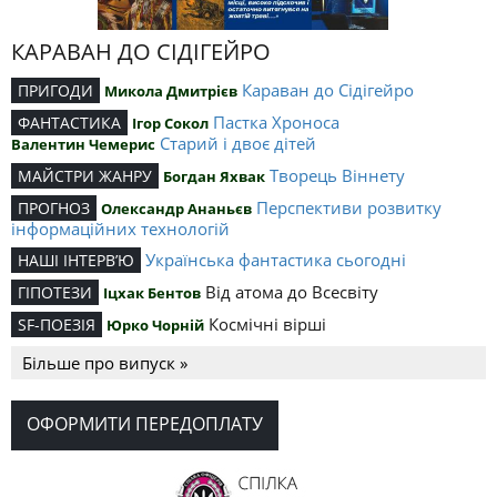
КАРАВАН ДО СІДІГЕЙРО
Караван до Сідігейро
ПРИГОДИ
Микола Дмитрієв
Пастка Хроноса
ФАНТАСТИКА
Ігор Сокол
Старий і двоє дітей
Валентин Чемерис
Творець Віннету
МАЙСТРИ ЖАНРУ
Богдан Яхвак
Перспективи розвитку
ПРОГНОЗ
Олександр Ананьєв
інформаційних технологій
Українська фантастика сьогодні
НАШІ ІНТЕРВ’Ю
Від атома до Всесвіту
ГІПОТЕЗИ
Іцхак Бентов
Космічні вірші
SF-ПОЕЗІЯ
Юрко Чорній
Більше про випуск »
ОФОРМИТИ ПЕРЕДОПЛАТУ