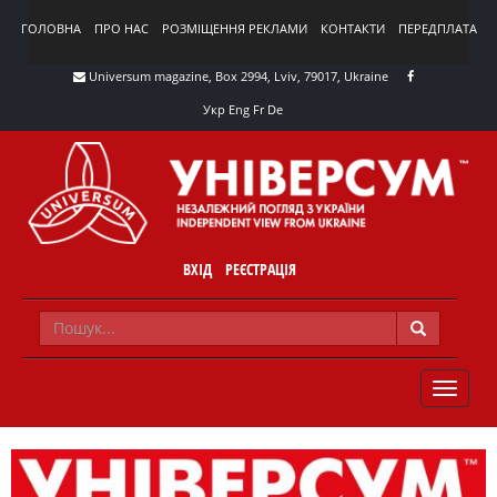
ГОЛОВНА
ПРО НАС
РОЗМІЩЕННЯ РЕКЛАМИ
КОНТАКТИ
ПЕРЕДПЛАТА
Universum magazine, Box 2994, Lviv, 79017, Ukraine
Укр
Eng
Fr
De
ВХІД
РЕЄСТРАЦІЯ
TOGGLE
NAVIG