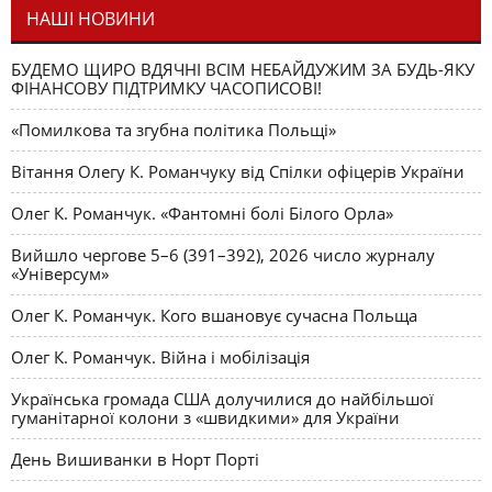
НАШІ НОВИНИ
БУДЕМО ЩИРО ВДЯЧНІ ВСІМ НЕБАЙДУЖИМ ЗА БУДЬ-ЯКУ
ФІНАНСОВУ ПІДТРИМКУ ЧАСОПИСОВІ!
«Помилкова та згубна політика Польщі»
Вітання Олегу К. Романчуку від Спілки офіцерів України
Олег К. Романчук. «Фантомні болі Білого Орла»
Вийшло чергове 5–6 (391–392), 2026 число журналу
«Універсум»
Олег К. Романчук. Кого вшановує сучасна Польща
Олег К. Романчук. Війна і мобілізація
Українська громада США долучилися до найбільшої
гуманітарної колони з «швидкими» для України
День Вишиванки в Норт Порті