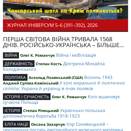
ЖУРНАЛ УНІВЕРСУМ 5–6 (391–392), 2026
ПЕРША СВІТОВА ВІЙНА ТРИВАЛА 1568
ДНІВ. РОСІЙСЬКО-УКРАЇНСЬКА – БІЛЬШЕ...
Війна і мобілізація
ВІЙНА
Олег К. Романчук
Доктрина Михайла
ДЕРЖАВНІСТЬ
Степан Кость
Колодзінського
Волинь 1943
ПОЛІТИКА
Аскольд Лозинський (США)
У колі моральної й політичної
Анджей Суліма-Камінський
сліпоти: Україна й українці в очах поляків
Кого вшановує
ІСТОРІЯ І СУЧАСНІСТЬ
Олег К. Романчук
сучасна Польща
Українсько-польська
ІСТОРІЯ
Степан Ріпецький
дипломатична боротьба 1918-1923
Ігор Соневицький –
ЕЛІТА НАЦІЇ
Оксана Захарчук
центральна постать еміграційного музичного материка