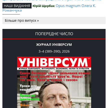
Opus magnum Олега К.
НАШІ ВИДАННЯ
Юрій Щербак
Романчука
Аналітичний центр Олега К.
РЕЦЕНЗІЇ
Петро Іванишин
Більше про випуск »
Романчука
Журавель і синиця
СЛОВО РЕДАКЦІЙНЕ
Олег К. Романчук
як уособлення української політстратегії й тактики
ПОПЕРЕДНЄ ЧИСЛО
ЖУРНАЛ УНІВЕРСУМ
3–4 (389–390), 2026