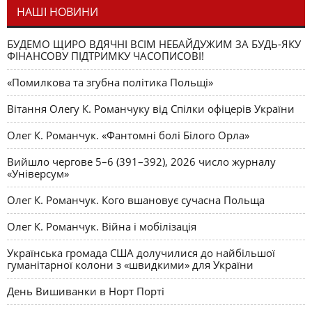
НАШІ НОВИНИ
БУДЕМО ЩИРО ВДЯЧНІ ВСІМ НЕБАЙДУЖИМ ЗА БУДЬ-ЯКУ
ФІНАНСОВУ ПІДТРИМКУ ЧАСОПИСОВІ!
«Помилкова та згубна політика Польщі»
Вітання Олегу К. Романчуку від Спілки офіцерів України
Олег К. Романчук. «Фантомні болі Білого Орла»
Вийшло чергове 5–6 (391–392), 2026 число журналу
«Універсум»
Олег К. Романчук. Кого вшановує сучасна Польща
Олег К. Романчук. Війна і мобілізація
Українська громада США долучилися до найбільшої
гуманітарної колони з «швидкими» для України
День Вишиванки в Норт Порті