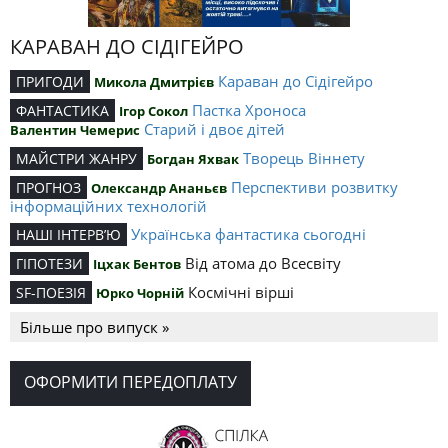
КАРАВАН ДО СІДІГЕЙРО
Караван до Сідігейро
ПРИГОДИ
Микола Дмитрієв
Пастка Хроноса
ФАНТАСТИКА
Ігор Сокол
Старий і двоє дітей
Валентин Чемерис
Творець Віннету
МАЙСТРИ ЖАНРУ
Богдан Яхвак
Перспективи розвитку
ПРОГНОЗ
Олександр Ананьєв
інформаційних технологій
Українська фантастика сьогодні
НАШІ ІНТЕРВ’Ю
Від атома до Всесвіту
ГІПОТЕЗИ
Іцхак Бентов
Космічні вірші
SF-ПОЕЗІЯ
Юрко Чорній
Більше про випуск »
ОФОРМИТИ ПЕРЕДОПЛАТУ