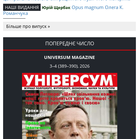
Opus magnum Олега К.
НАШІ ВИДАННЯ
Юрій Щербак
Романчука
Аналітичний центр Олега К.
РЕЦЕНЗІЇ
Петро Іванишин
Більше про випуск »
Романчука
Журавель і синиця
СЛОВО РЕДАКЦІЙНЕ
Олег К. Романчук
як уособлення української політстратегії й тактики
ПОПЕРЕДНЄ ЧИСЛО
UNIVERSUM MAGAZINE
3–4 (389–390), 2026