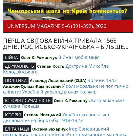
UNIVERSUM MAGAZINE 5–6 (391–392), 2026
ПЕРША СВІТОВА ВІЙНА ТРИВАЛА 1568
ДНІВ. РОСІЙСЬКО-УКРАЇНСЬКА – БІЛЬШЕ...
Війна і мобілізація
ВІЙНА
Олег К. Романчук
Доктрина Михайла
ДЕРЖАВНІСТЬ
Степан Кость
Колодзінського
Волинь 1943
ПОЛІТИКА
Аскольд Лозинський (США)
У колі моральної й політичної
Анджей Суліма-Камінський
сліпоти: Україна й українці в очах поляків
Кого вшановує
ІСТОРІЯ І СУЧАСНІСТЬ
Олег К. Романчук
сучасна Польща
Українсько-польська
ІСТОРІЯ
Степан Ріпецький
дипломатична боротьба 1918-1923
Ігор Соневицький –
ЕЛІТА НАЦІЇ
Оксана Захарчук
центральна постать еміграційного музичного материка