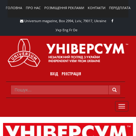
ГОЛОВНА
ПРО НАС
РОЗМІЩЕННЯ РЕКЛАМИ
КОНТАКТИ
ПЕРЕДПЛАТА
Universum magazine, Box 2994, Lviv, 79017, Ukraine
Укр
Eng
Fr
De
ВХІД
РЕЄСТРАЦІЯ
TOGGLE
NAVIG