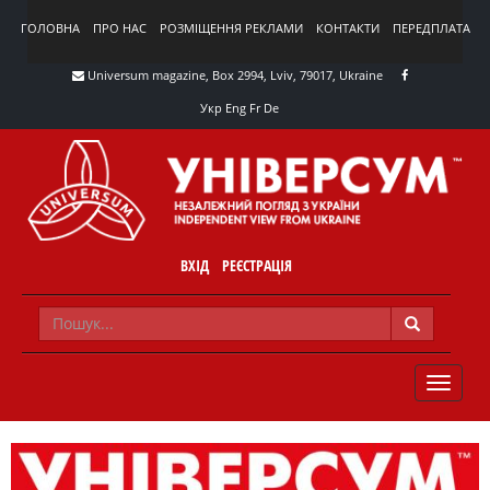
ГОЛОВНА
ПРО НАС
РОЗМІЩЕННЯ РЕКЛАМИ
КОНТАКТИ
ПЕРЕДПЛАТА
Universum magazine, Box 2994, Lviv, 79017, Ukraine
Укр
Eng
Fr
De
ВХІД
РЕЄСТРАЦІЯ
TOGGLE
NAVIG