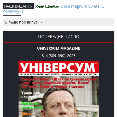
Opus magnum Олега К.
НАШІ ВИДАННЯ
Юрій Щербак
Романчука
Аналітичний центр Олега К.
РЕЦЕНЗІЇ
Петро Іванишин
Більше про випуск »
Романчука
Журавель і синиця
СЛОВО РЕДАКЦІЙНЕ
Олег К. Романчук
як уособлення української політстратегії й тактики
ПОПЕРЕДНЄ ЧИСЛО
UNIVERSUM MAGAZINE
3–4 (389–390), 2026