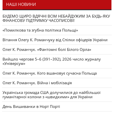
НАШІ НОВИНИ
БУДЕМО ЩИРО ВДЯЧНІ ВСІМ НЕБАЙДУЖИМ ЗА БУДЬ-ЯКУ
ФІНАНСОВУ ПІДТРИМКУ ЧАСОПИСОВІ!
«Помилкова та згубна політика Польщі»
Вітання Олегу К. Романчуку від Спілки офіцерів України
Олег К. Романчук. «Фантомні болі Білого Орла»
Вийшло чергове 5–6 (391–392), 2026 число журналу
«Універсум»
Олег К. Романчук. Кого вшановує сучасна Польща
Олег К. Романчук. Війна і мобілізація
Українська громада США долучилися до найбільшої
гуманітарної колони з «швидкими» для України
День Вишиванки в Норт Порті