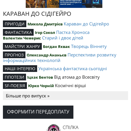
КАРАВАН ДО СІДІГЕЙРО
Караван до Сідігейро
ПРИГОДИ
Микола Дмитрієв
Пастка Хроноса
ФАНТАСТИКА
Ігор Сокол
Старий і двоє дітей
Валентин Чемерис
Творець Віннету
МАЙСТРИ ЖАНРУ
Богдан Яхвак
Перспективи розвитку
ПРОГНОЗ
Олександр Ананьєв
інформаційних технологій
Українська фантастика сьогодні
НАШІ ІНТЕРВ’Ю
Від атома до Всесвіту
ГІПОТЕЗИ
Іцхак Бентов
Космічні вірші
SF-ПОЕЗІЯ
Юрко Чорній
Більше про випуск »
ОФОРМИТИ ПЕРЕДОПЛАТУ