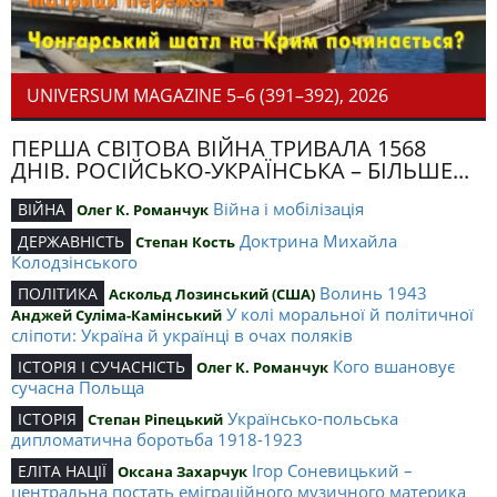
UNIVERSUM MAGAZINE 5–6 (391–392), 2026
ПЕРША СВІТОВА ВІЙНА ТРИВАЛА 1568
ДНІВ. РОСІЙСЬКО-УКРАЇНСЬКА – БІЛЬШЕ...
Війна і мобілізація
ВІЙНА
Олег К. Романчук
Доктрина Михайла
ДЕРЖАВНІСТЬ
Степан Кость
Колодзінського
Волинь 1943
ПОЛІТИКА
Аскольд Лозинський (США)
У колі моральної й політичної
Анджей Суліма-Камінський
сліпоти: Україна й українці в очах поляків
Кого вшановує
ІСТОРІЯ І СУЧАСНІСТЬ
Олег К. Романчук
сучасна Польща
Українсько-польська
ІСТОРІЯ
Степан Ріпецький
дипломатична боротьба 1918-1923
Ігор Соневицький –
ЕЛІТА НАЦІЇ
Оксана Захарчук
центральна постать еміграційного музичного материка