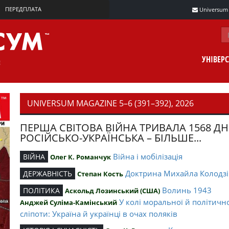
ПЕРЕДПЛАТА
Universum m
УНІВЕР
UNIVERSUM MAGAZINE 5–6 (391–392), 2026
ПЕРША СВІТОВА ВІЙНА ТРИВАЛА 1568 ДН
РОСІЙСЬКО-УКРАЇНСЬКА – БІЛЬШЕ...
Війна і мобілізація
ВІЙНА
Олег К. Романчук
Доктрина Михайла Колодзі
ДЕРЖАВНІСТЬ
Степан Кость
Волинь 1943
ПОЛІТИКА
Аскольд Лозинський (США)
У колі моральної й політичн
Анджей Суліма-Камінський
сліпоти: Україна й українці в очах поляків