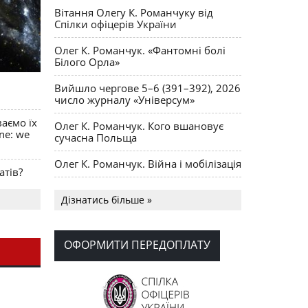
Вітання Олегу К. Романчуку від
Спілки офіцерів України
Олег К. Романчук. «Фантомні болі
Білого Орла»
Вийшло чергове 5–6 (391–392), 2026
число журналу «Універсум»
ваємо їх
Олег К. Романчук. Кого вшановує
ine: we
сучасна Польща
Олег К. Романчук. Війна і мобілізація
атів?
Українська громада США
Дізнатись більше »
долучилися до найбільшої
гуманітарної колони з «швидкими»
для України
ОФОРМИТИ ПЕРЕДОПЛАТУ
День Вишиванки в Норт Порті
OPUS MAGNUM Олега К. Романчука