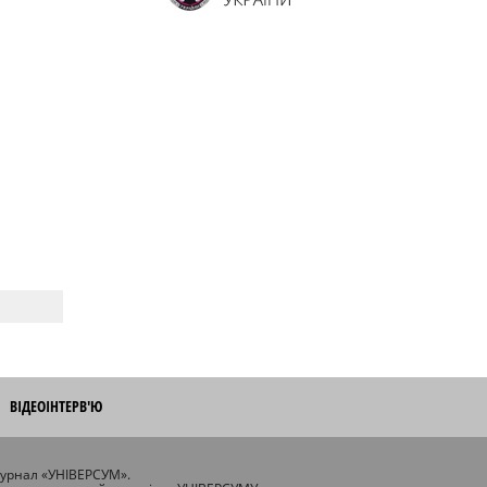
ВІДЕОІНТЕРВ'Ю
журнал «УНІВЕРСУМ».