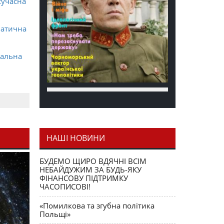
сучасна
матична
ральна
НАШІ НОВИНИ
я як
БУДЕМО ЩИРО ВДЯЧНІ ВСІМ
НЕБАЙДУЖИМ ЗА БУДЬ-ЯКУ
ФІНАНСОВУ ПІДТРИМКУ
ЧАСОПИСОВІ!
«Помилкова та згубна політика
Польщі»