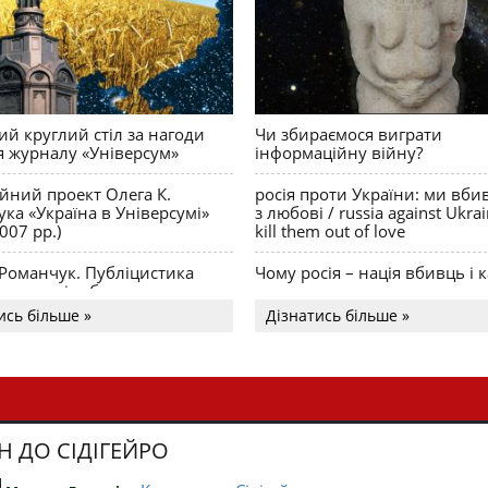
й круглий стіл за нагоди
Чи збираємося виграти
я журналу «Універсум»
інформаційну війну?
ійний проект Олега К.
росія проти України: ми вби
ка «Україна в Універсумі»
з любові / russia against Ukra
007 рр.)
kill them out of love
 Романчук. Публіцистика
Чому росія – нація вбивць і к
Акценти і табу
ись більше »
Дізнатись більше »
Н ДО СІДІГЕЙРО