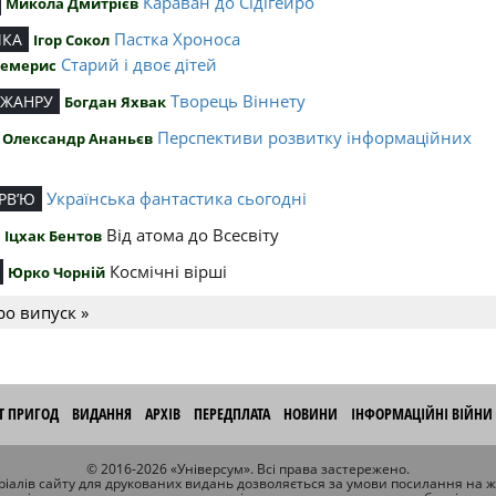
Караван до Сідігейро
Микола Дмитрієв
Пастка Хроноса
ИКА
Ігор Сокол
Старий і двоє дітей
Чемерис
Творець Віннету
 ЖАНРУ
Богдан Яхвак
Перспективи розвитку інформаційних
Олександр Ананьєв
й
Українська фантастика сьогодні
РВ’Ю
Від атома до Всесвіту
Іцхак Бентов
Космічні вірші
Юрко Чорній
ро випуск »
ІТ ПРИГОД
ВИДАННЯ
АРХІВ
ПЕРЕДПЛАТА
НОВИНИ
ІНФОРМАЦІЙНІ ВІЙНИ
© 2016-2026 «Універсум». Всі права застережено.
іалів сайту для друкованих видань дозволяється за умови посилання на 