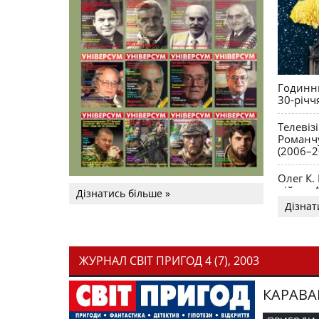
Годинни
30-річч
Телевіз
Романчу
(2006–2
Олег К.
війни. 
Дізнатись більше »
Дізнат
ЖУРНАЛ СВІТ ПРИГОД 4 (7), 2003
КАРАВА