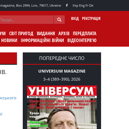
agazine, Box 2994, Lviv, 79017, Ukraine
Укр
Eng
Fr
De
ВХІД
РЕЄСТРАЦІЯ
СУМ
СВІТ ПРИГОД
ВИДАННЯ
АРХІВ
ПЕРЕДПЛАТА
НОВИНИ
ІНФОРМАЦІЙНІ ВІЙНИ
ВІДЕОІНТЕРВ'Ю
ПОПЕРЕДНЄ ЧИСЛО
ІВ.
UNIVERSUM MAGAZINE
3–4 (389–390), 2026
нського
ої