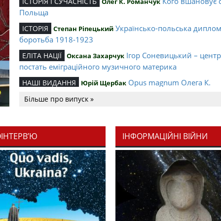
Кого вшановує 
ІСТОРІЯ І СУЧАСНІСТЬ
Олег К. Романчук
Польща
Українсько-польська дипло
ІСТОРІЯ
Степан Ріпецький
боротьба 1918-1923
Ігор Соневицький – цент
ЕЛІТА НАЦІЇ
Оксана Захарчук
постать еміграційного музичного материка
Opus magnum Олега К.
НАШІ ВИДАННЯ
Юрій Щербак
Романчука
Більше про випуск »
Аналітичний центр Олега К.
РЕЦЕНЗІЇ
Петро Іванишин
Романчука
ОІНТЕРВ’Ю
ІНФОРМАЦІЙНІ ВІЙНИ
Журавель і синиц
СЛОВО РЕДАКЦІЙНЕ
Олег К. Романчук
уособлення української політстратегії й тактики