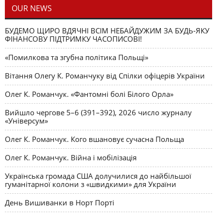
OUR NEWS
БУДЕМО ЩИРО ВДЯЧНІ ВСІМ НЕБАЙДУЖИМ ЗА БУДЬ-ЯКУ
ФІНАНСОВУ ПІДТРИМКУ ЧАСОПИСОВІ!
«Помилкова та згубна політика Польщі»
Вітання Олегу К. Романчуку від Спілки офіцерів України
Олег К. Романчук. «Фантомні болі Білого Орла»
Вийшло чергове 5–6 (391–392), 2026 число журналу
«Універсум»
Олег К. Романчук. Кого вшановує сучасна Польща
Олег К. Романчук. Війна і мобілізація
Українська громада США долучилися до найбільшої
гуманітарної колони з «швидкими» для України
День Вишиванки в Норт Порті