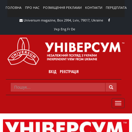
ГОЛОВНА
ПРО НАС
РОЗМІЩЕННЯ РЕКЛАМИ
КОНТАКТИ
ПЕРЕДПЛАТА
Universum magazine, Box 2994, Lviv, 79017, Ukraine
Укр
Eng
Fr
De
ВХІД
РЕЄСТРАЦІЯ
TOGGLE
NAVIG