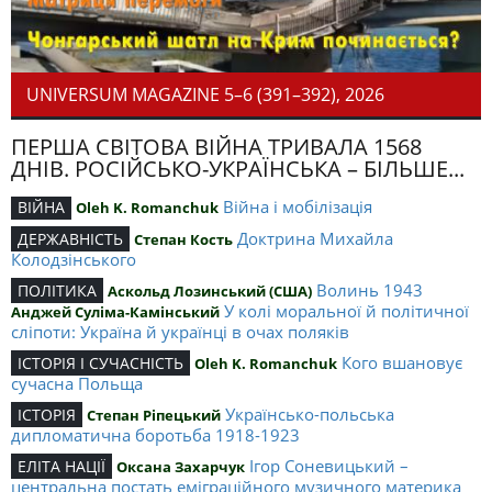
UNIVERSUM MAGAZINE 5–6 (391–392), 2026
ПЕРША СВІТОВА ВІЙНА ТРИВАЛА 1568
ДНІВ. РОСІЙСЬКО-УКРАЇНСЬКА – БІЛЬШЕ...
Війна і мобілізація
ВІЙНА
Oleh K. Romanchuk
Доктрина Михайла
ДЕРЖАВНІСТЬ
Степан Кость
Колодзінського
Волинь 1943
ПОЛІТИКА
Аскольд Лозинський (США)
У колі моральної й політичної
Анджей Суліма-Камінський
сліпоти: Україна й українці в очах поляків
Кого вшановує
ІСТОРІЯ І СУЧАСНІСТЬ
Oleh K. Romanchuk
сучасна Польща
Українсько-польська
ІСТОРІЯ
Степан Ріпецький
дипломатична боротьба 1918-1923
Ігор Соневицький –
ЕЛІТА НАЦІЇ
Оксана Захарчук
центральна постать еміграційного музичного материка