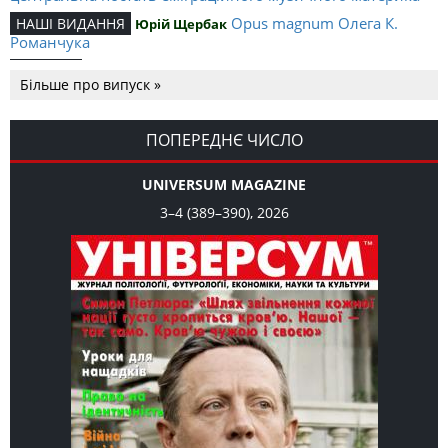
Opus magnum Олега К.
НАШІ ВИДАННЯ
Юрій Щербак
Романчука
Аналітичний центр Олега К.
РЕЦЕНЗІЇ
Петро Іванишин
Більше про випуск »
Романчука
Журавель і синиця як
Editorial
Oleh K. Romanchuk
уособлення української політстратегії й тактики
ПОПЕРЕДНЄ ЧИСЛО
UNIVERSUM MAGAZINE
3–4 (389–390), 2026