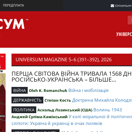
ПЕРЕДПЛАТА
Universum m
УНІВЕР
UNIVERSUM MAGAZINE 5–6 (391–392), 2026
ПЕРША СВІТОВА ВІЙНА ТРИВАЛА 1568 ДН
РОСІЙСЬКО-УКРАЇНСЬКА – БІЛЬШЕ...
Війна і мобілізація
ВІЙНА
Oleh K. Romanchuk
Доктрина Михайла Колодзі
ДЕРЖАВНІСТЬ
Степан Кость
Волинь 1943
ПОЛІТИКА
Аскольд Лозинський (США)
У колі моральної й політичн
Анджей Суліма-Камінський
сліпоти: Україна й українці в очах поляків