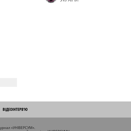
ВІДЕОІНТЕРВ'Ю
журнал «УНІВЕРСУМ».