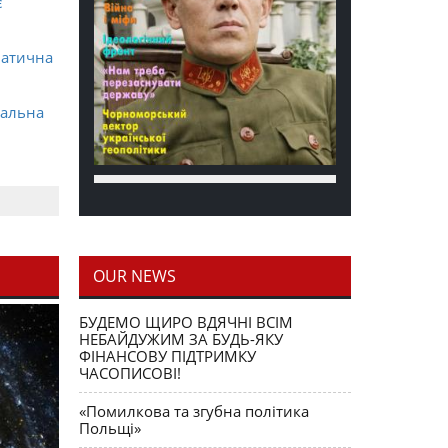
є
матична
ральна
OUR NEWS
блення
БУДЕМО ЩИРО ВДЯЧНІ ВСІМ
НЕБАЙДУЖИМ ЗА БУДЬ-ЯКУ
ФІНАНСОВУ ПІДТРИМКУ
ЧАСОПИСОВІ!
«Помилкова та згубна політика
Польщі»