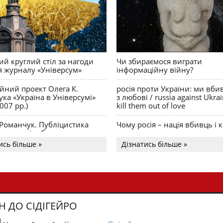
й круглий стіл за нагоди
Чи збираємося виграти
я журналу «Універсум»
інформаційну війну?
ійний проект Олега К.
росія проти України: ми вби
ка «Україна в Універсумі»
з любові / russia against Ukra
007 рр.)
kill them out of love
 Романчук. Публіцистика
Чому росія – нація вбивць і к
Акценти і табу
ись більше »
Дізнатись більше »
Н ДО СІДІГЕЙРО