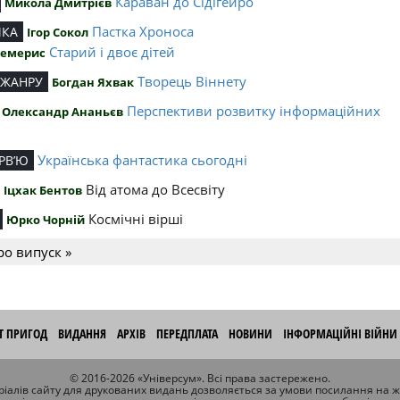
Караван до Сідігейро
Микола Дмитрієв
Пастка Хроноса
ИКА
Ігор Сокол
Старий і двоє дітей
Чемерис
Творець Віннету
 ЖАНРУ
Богдан Яхвак
Перспективи розвитку інформаційних
Олександр Ананьєв
й
Українська фантастика сьогодні
РВ’Ю
Від атома до Всесвіту
Іцхак Бентов
Космічні вірші
Юрко Чорній
ро випуск »
ІТ ПРИГОД
ВИДАННЯ
АРХІВ
ПЕРЕДПЛАТА
НОВИНИ
ІНФОРМАЦІЙНІ ВІЙНИ
© 2016-2026 «Універсум». Всі права застережено.
іалів сайту для друкованих видань дозволяється за умови посилання на 