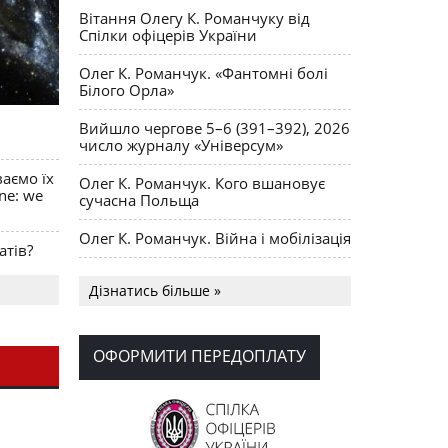
Вітання Олегу К. Романчуку від
Спілки офіцерів України
Олег К. Романчук. «Фантомні болі
Білого Орла»
Вийшло чергове 5–6 (391–392), 2026
число журналу «Універсум»
ваємо їх
Олег К. Романчук. Кого вшановує
ine: we
сучасна Польща
Олег К. Романчук. Війна і мобілізація
атів?
Українська громада США
Дізнатись більше »
долучилися до найбільшої
гуманітарної колони з «швидкими»
для України
ОФОРМИТИ ПЕРЕДОПЛАТУ
День Вишиванки в Норт Порті
OPUS MAGNUM Олега К. Романчука