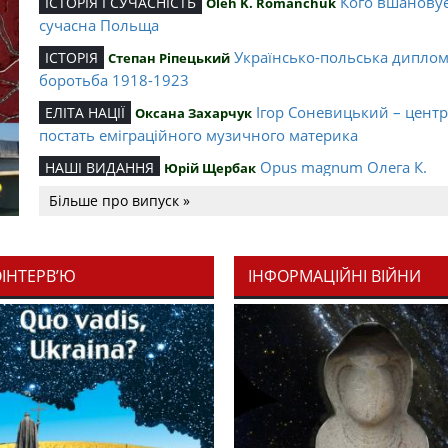
Кого вшанову
ІСТОРІЯ І СУЧАСНІСТЬ
Oleh K. Romanchuk
сучасна Польща
Українсько-польська дипло
ІСТОРІЯ
Степан Ріпецький
боротьба 1918-1923
Ігор Соневицький – цент
ЕЛІТА НАЦІЇ
Оксана Захарчук
постать еміграційного музичного материка
Opus magnum Олега К.
НАШІ ВИДАННЯ
Юрій Щербак
Романчука
Більше про випуск »
Аналітичний центр Олега К.
РЕЦЕНЗІЇ
Петро Іванишин
Романчука
ОІНТЕРВ’Ю
ІНФОРМАЦІЙНІ ВІЙНИ
Журавель і синиця як уосо
Editorial
Oleh K. Romanchuk
української політстратегії й тактики