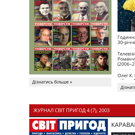
Годинни
30-річч
Телевіз
Романчу
(2006–2
Олег К.
війни. 
Дізнатись більше »
Дізнат
ЖУРНАЛ СВІТ ПРИГОД 4 (7), 2003
КАРАВА