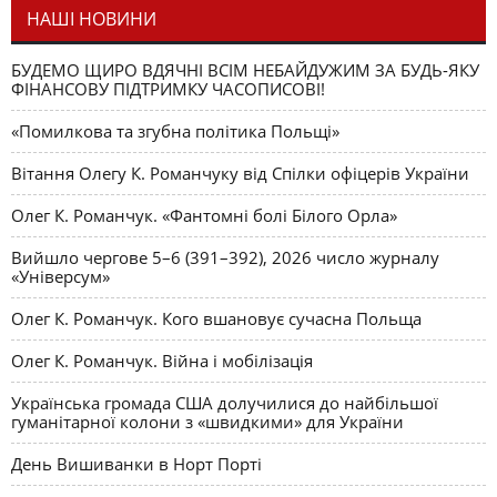
НАШІ НОВИНИ
БУДЕМО ЩИРО ВДЯЧНІ ВСІМ НЕБАЙДУЖИМ ЗА БУДЬ-ЯКУ
ФІНАНСОВУ ПІДТРИМКУ ЧАСОПИСОВІ!
«Помилкова та згубна політика Польщі»
Вітання Олегу К. Романчуку від Спілки офіцерів України
Олег К. Романчук. «Фантомні болі Білого Орла»
Вийшло чергове 5–6 (391–392), 2026 число журналу
«Універсум»
Олег К. Романчук. Кого вшановує сучасна Польща
Олег К. Романчук. Війна і мобілізація
Українська громада США долучилися до найбільшої
гуманітарної колони з «швидкими» для України
День Вишиванки в Норт Порті