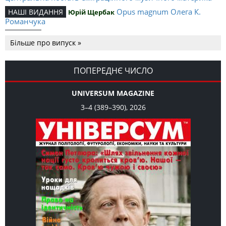
Opus magnum Олега К.
НАШІ ВИДАННЯ
Юрій Щербак
Романчука
Аналітичний центр Олега К.
РЕЦЕНЗІЇ
Петро Іванишин
Більше про випуск »
Романчука
Журавель і синиця
СЛОВО РЕДАКЦІЙНЕ
Олег К. Романчук
як уособлення української політстратегії й тактики
ПОПЕРЕДНЄ ЧИСЛО
UNIVERSUM MAGAZINE
3–4 (389–390), 2026