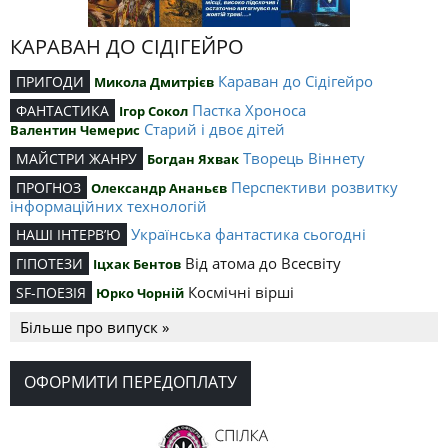
КАРАВАН ДО СІДІГЕЙРО
Караван до Сідігейро
ПРИГОДИ
Микола Дмитрієв
Пастка Хроноса
ФАНТАСТИКА
Ігор Сокол
Старий і двоє дітей
Валентин Чемерис
Творець Віннету
МАЙСТРИ ЖАНРУ
Богдан Яхвак
Перспективи розвитку
ПРОГНОЗ
Олександр Ананьєв
інформаційних технологій
Українська фантастика сьогодні
НАШІ ІНТЕРВ’Ю
Від атома до Всесвіту
ГІПОТЕЗИ
Іцхак Бентов
Космічні вірші
SF-ПОЕЗІЯ
Юрко Чорній
Більше про випуск »
ОФОРМИТИ ПЕРЕДОПЛАТУ