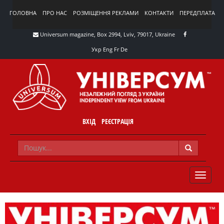
ГОЛОВНА
ПРО НАС
РОЗМІЩЕННЯ РЕКЛАМИ
КОНТАКТИ
ПЕРЕДПЛАТА
Universum magazine, Box 2994, Lviv, 79017, Ukraine
Укр
Eng
Fr
De
ВХІД
РЕЄСТРАЦІЯ
TOGGLE
NAVIG