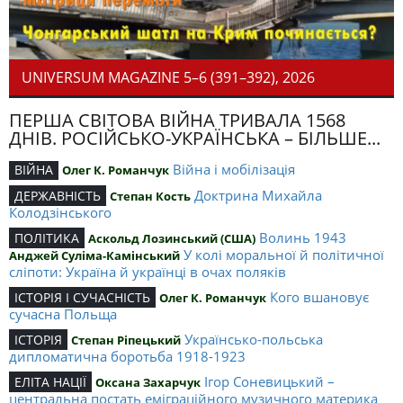
UNIVERSUM MAGAZINE 5–6 (391–392), 2026
ПЕРША СВІТОВА ВІЙНА ТРИВАЛА 1568
ДНІВ. РОСІЙСЬКО-УКРАЇНСЬКА – БІЛЬШЕ...
Війна і мобілізація
ВІЙНА
Олег К. Романчук
Доктрина Михайла
ДЕРЖАВНІСТЬ
Степан Кость
Колодзінського
Волинь 1943
ПОЛІТИКА
Аскольд Лозинський (США)
У колі моральної й політичної
Анджей Суліма-Камінський
сліпоти: Україна й українці в очах поляків
Кого вшановує
ІСТОРІЯ І СУЧАСНІСТЬ
Олег К. Романчук
сучасна Польща
Українсько-польська
ІСТОРІЯ
Степан Ріпецький
дипломатична боротьба 1918-1923
Ігор Соневицький –
ЕЛІТА НАЦІЇ
Оксана Захарчук
центральна постать еміграційного музичного материка