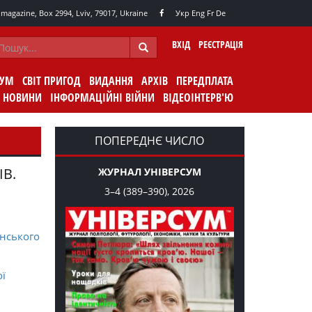
agazine, Box 2994, Lviv, 79017, Ukraine
Укр
Eng
Fr
De
ВХІД
РЕЄСТРАЦІЯ
СУМ
СВІТ ПРИГОД
ВИДАННЯ
АРХІВ
ПЕРЕДПЛАТА
НОВИНИ
ІНФОРМАЦІЙНІ ВІЙНИ
ВІДЕОІНТЕРВ'Ю
ПОПЕРЕДНЄ ЧИСЛО
ІВ.
ЖУРНАЛ УНІВЕРСУМ
3–4 (389–390), 2026
нського
ої