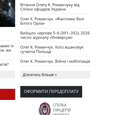
Вітання Олегу К. Романчуку від
Спілки офіцерів України
Олег К. Романчук. «Фантомні болі
Білого Орла»
Вийшло чергове 5–6 (391–392), 2026
число журналу «Універсум»
ваємо їх
Олег К. Романчук. Кого вшановує
ine: we
сучасна Польща
Олег К. Романчук. Війна і мобілізація
атів?
Українська громада США
Дізнатись більше »
долучилися до найбільшої
гуманітарної колони з «швидкими»
для України
ОФОРМИТИ ПЕРЕДОПЛАТУ
День Вишиванки в Норт Порті
OPUS MAGNUM Олега К. Романчука