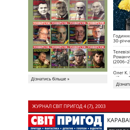
Годинни
30-річч
Телевіз
Романчу
(2006–2
Олег К.
війни. 
Дізнатись більше »
Дізнат
ЖУРНАЛ СВІТ ПРИГОД 4 (7), 2003
КАРАВА