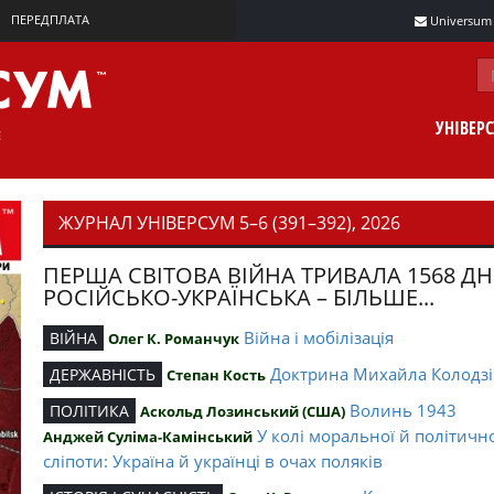
ПЕРЕДПЛАТА
Universum m
УНІВЕР
ЖУРНАЛ УНІВЕРСУМ 5–6 (391–392), 2026
ПЕРША СВІТОВА ВІЙНА ТРИВАЛА 1568 ДН
РОСІЙСЬКО-УКРАЇНСЬКА – БІЛЬШЕ...
Війна і мобілізація
ВІЙНА
Олег К. Романчук
Доктрина Михайла Колодзі
ДЕРЖАВНІСТЬ
Степан Кость
Волинь 1943
ПОЛІТИКА
Аскольд Лозинський (США)
У колі моральної й політичн
Анджей Суліма-Камінський
сліпоти: Україна й українці в очах поляків