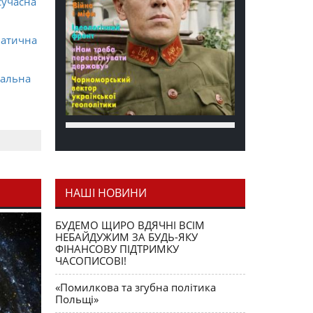
сучасна
матична
ральна
НАШІ НОВИНИ
я як
БУДЕМО ЩИРО ВДЯЧНІ ВСІМ
НЕБАЙДУЖИМ ЗА БУДЬ-ЯКУ
ФІНАНСОВУ ПІДТРИМКУ
ЧАСОПИСОВІ!
«Помилкова та згубна політика
Польщі»