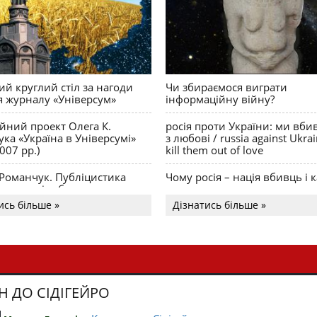
й круглий стіл за нагоди
Чи збираємося виграти
я журналу «Універсум»
інформаційну війну?
ійний проект Олега К.
росія проти України: ми вби
ка «Україна в Універсумі»
з любові / russia against Ukra
007 рр.)
kill them out of love
 Романчук. Публіцистика
Чому росія – нація вбивць і к
Акценти і табу
ись більше »
Дізнатись більше »
Н ДО СІДІГЕЙРО