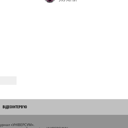
ВІДЕОІНТЕРВ'Ю
журнал «УНІВЕРСУМ».