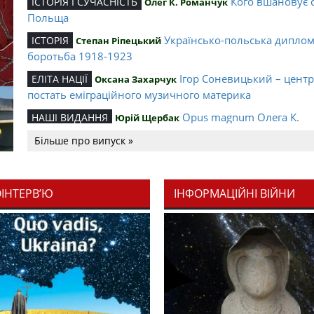
Кого вшановує 
ІСТОРІЯ І СУЧАСНІСТЬ
Олег К. Романчук
Польща
Українсько-польська дипло
ІСТОРІЯ
Степан Ріпецький
боротьба 1918-1923
Ігор Соневицький – цент
ЕЛІТА НАЦІЇ
Оксана Захарчук
постать еміграційного музичного материка
Opus magnum Олега К.
НАШІ ВИДАННЯ
Юрій Щербак
Романчука
Більше про випуск »
Аналітичний центр Олега К.
РЕЦЕНЗІЇ
Петро Іванишин
Романчука
ОІНТЕРВ’Ю
ІНФОРМАЦІЙНІ ВІЙНИ
Журавель і синиц
СЛОВО РЕДАКЦІЙНЕ
Олег К. Романчук
уособлення української політстратегії й тактики