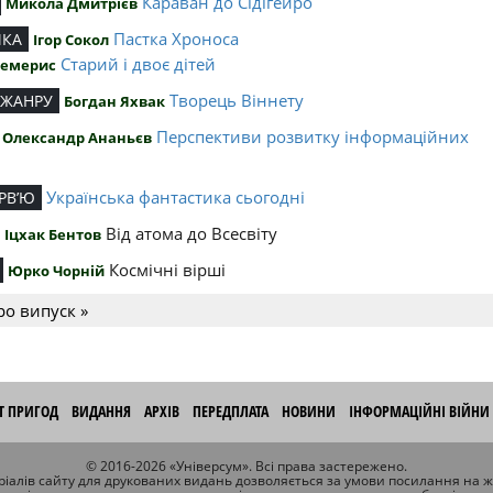
Караван до Сідігейро
Микола Дмитрієв
Пастка Хроноса
ИКА
Ігор Сокол
Старий і двоє дітей
Чемерис
Творець Віннету
 ЖАНРУ
Богдан Яхвак
Перспективи розвитку інформаційних
Олександр Ананьєв
й
Українська фантастика сьогодні
РВ’Ю
Від атома до Всесвіту
Іцхак Бентов
Космічні вірші
Юрко Чорній
ро випуск »
ІТ ПРИГОД
ВИДАННЯ
АРХІВ
ПЕРЕДПЛАТА
НОВИНИ
ІНФОРМАЦІЙНІ ВІЙНИ
© 2016-2026 «Універсум». Всі права застережено.
іалів сайту для друкованих видань дозволяється за умови посилання на 