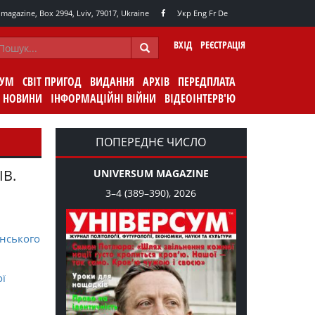
agazine, Box 2994, Lviv, 79017, Ukraine
Укр
Eng
Fr
De
ВХІД
РЕЄСТРАЦІЯ
СУМ
СВІТ ПРИГОД
ВИДАННЯ
АРХІВ
ПЕРЕДПЛАТА
НОВИНИ
ІНФОРМАЦІЙНІ ВІЙНИ
ВІДЕОІНТЕРВ'Ю
ПОПЕРЕДНЄ ЧИСЛО
ІВ.
UNIVERSUM MAGAZINE
3–4 (389–390), 2026
нського
ої