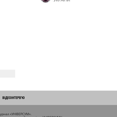
ВІДЕОІНТЕРВ'Ю
журнал «УНІВЕРСУМ».