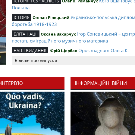
Кого вшановує 
ІСТОРІЯ І СУЧАСНІСТЬ
Олег К. Романчук
Польща
Українсько-польська дипло
ІСТОРІЯ
Степан Ріпецький
боротьба 1918-1923
Ігор Соневицький – цент
ЕЛІТА НАЦІЇ
Оксана Захарчук
постать еміграційного музичного материка
Opus magnum Олега К.
НАШІ ВИДАННЯ
Юрій Щербак
Романчука
Більше про випуск »
Аналітичний центр Олега К.
РЕЦЕНЗІЇ
Петро Іванишин
Романчука
ОІНТЕРВ’Ю
ІНФОРМАЦІЙНІ ВІЙНИ
Журавель і синиц
СЛОВО РЕДАКЦІЙНЕ
Олег К. Романчук
уособлення української політстратегії й тактики