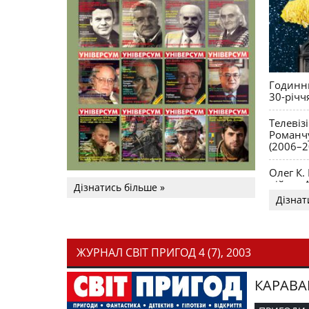
Годинни
30-річч
Телевіз
Романчу
(2006–2
Олег К.
війни. 
Дізнатись більше »
Дізнат
ЖУРНАЛ СВІТ ПРИГОД 4 (7), 2003
КАРАВА