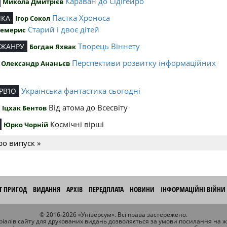
Караван до Сідігейро
Микола Дмитрієв
Пастка Хроноса
ИКА
Ігор Сокол
Старий і двоє дітей
Чемерис
Творець Віннету
 ЖАНРУ
Богдан Яхвак
Перспективи розвитку інформаційних
Олександр Ананьєв
й
Українська фантастика сьогодні
РВ’Ю
Від атома до Всесвіту
Іцхак Бентов
Космічні вірші
Юрко Чорній
ро випуск »
ІТ ПРИГОД
ВИДАННЯ
АРХІВ
ПЕРЕДПЛАТА
НОВИНИ
ІНФОРМАЦІЙНІ ВІЙНИ
© 2016-2026 «Універсум». Всі права застережено.
іалів сайту для друкованих видань дозволяється за умови посилання на 