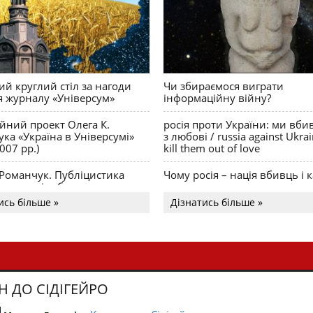
й круглий стіл за нагоди
Чи збираємося виграти
я журналу «Універсум»
інформаційну війну?
ійний проект Олега К.
росія проти України: ми вби
ка «Україна в Універсумі»
з любові / russia against Ukra
007 рр.)
kill them out of love
 Романчук. Публіцистика
Чому росія – нація вбивць і к
Акценти і табу
ись більше »
Дізнатись більше »
Н ДО СІДІГЕЙРО