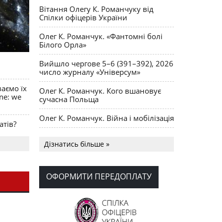
Вітання Олегу К. Романчуку від
Спілки офіцерів України
Олег К. Романчук. «Фантомні болі
Білого Орла»
Вийшло чергове 5–6 (391–392), 2026
число журналу «Універсум»
ваємо їх
Олег К. Романчук. Кого вшановує
ine: we
сучасна Польща
Олег К. Романчук. Війна і мобілізація
атів?
Українська громада США
Дізнатись більше »
долучилися до найбільшої
гуманітарної колони з «швидкими»
для України
ОФОРМИТИ ПЕРЕДОПЛАТУ
День Вишиванки в Норт Порті
OPUS MAGNUM Олега К. Романчука