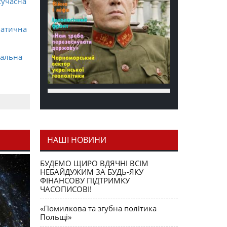
сучасна
матична
ральна
НАШІ НОВИНИ
я як
БУДЕМО ЩИРО ВДЯЧНІ ВСІМ
НЕБАЙДУЖИМ ЗА БУДЬ-ЯКУ
ФІНАНСОВУ ПІДТРИМКУ
ЧАСОПИСОВІ!
«Помилкова та згубна політика
Польщі»