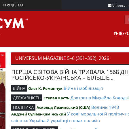
ПЕРЕДПЛАТА
Universum m
УНІВЕР
UNIVERSUM MAGAZINE 5–6 (391–392), 2026
ПЕРША СВІТОВА ВІЙНА ТРИВАЛА 1568 ДН
РОСІЙСЬКО-УКРАЇНСЬКА – БІЛЬШЕ...
Війна і мобілізація
ВІЙНА
Олег К. Романчук
Доктрина Михайла Колодзі
ДЕРЖАВНІСТЬ
Степан Кость
Волинь 1943
ПОЛІТИКА
Аскольд Лозинський (США)
У колі моральної й політичн
Анджей Суліма-Камінський
сліпоти: Україна й українці в очах поляків