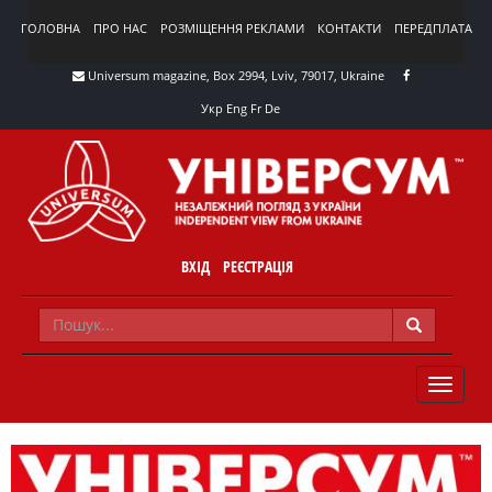
ГОЛОВНА
ПРО НАС
РОЗМІЩЕННЯ РЕКЛАМИ
КОНТАКТИ
ПЕРЕДПЛАТА
Universum magazine, Box 2994, Lviv, 79017, Ukraine
Укр
Eng
Fr
De
ВХІД
РЕЄСТРАЦІЯ
TOGGLE
NAVIG