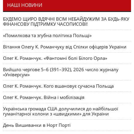
НАШІ НОВИНИ
БУДЕМО ЩИРО ВДЯЧНІ ВСІМ НЕБАЙДУЖИМ ЗА БУДЬ-ЯКУ
ФІНАНСОВУ ПІДТРИМКУ ЧАСОПИСОВІ!
«Помилкова та згубна політика Польщі»
Вітання Олегу К. Романчуку від Спілки офіцерів України
Олег К. Романчук. «Фантомні болі Білого Орла»
Вийшло чергове 5–6 (391–392), 2026 число журналу
«Універсум»
Олег К. Романчук. Кого вшановує сучасна Польща
Олег К. Романчук. Війна і мобілізація
Українська громада США долучилися до найбільшої
гуманітарної колони з «швидкими» для України
День Вишиванки в Норт Порті