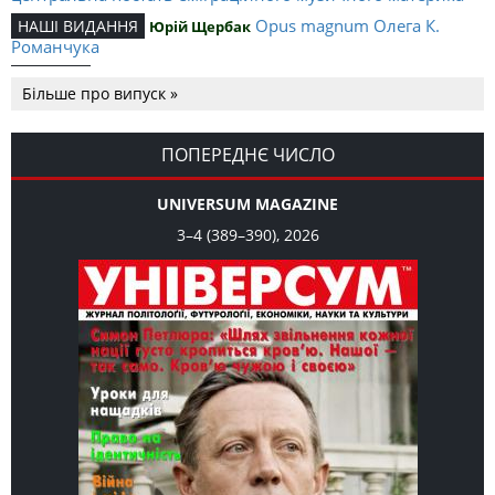
Opus magnum Олега К.
НАШІ ВИДАННЯ
Юрій Щербак
Романчука
Аналітичний центр Олега К.
РЕЦЕНЗІЇ
Петро Іванишин
Більше про випуск »
Романчука
Журавель і синиця
СЛОВО РЕДАКЦІЙНЕ
Олег К. Романчук
як уособлення української політстратегії й тактики
ПОПЕРЕДНЄ ЧИСЛО
UNIVERSUM MAGAZINE
3–4 (389–390), 2026