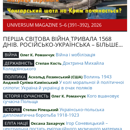
UNIVERSUM MAGAZINE 5–6 (391–392), 2026
ПЕРША СВІТОВА ВІЙНА ТРИВАЛА 1568
ДНІВ. РОСІЙСЬКО-УКРАЇНСЬКА – БІЛЬШЕ...
Війна і мобілізація
ВІЙНА
Олег К. Романчук
Доктрина Михайла
ДЕРЖАВНІСТЬ
Степан Кость
Колодзінського
Волинь 1943
ПОЛІТИКА
Аскольд Лозинський (США)
У колі моральної й політичної
Анджей Суліма-Камінський
сліпоти: Україна й українці в очах поляків
Кого вшановує
ІСТОРІЯ І СУЧАСНІСТЬ
Олег К. Романчук
сучасна Польща
Українсько-польська
ІСТОРІЯ
Степан Ріпецький
дипломатична боротьба 1918-1923
Ігор Соневицький –
ЕЛІТА НАЦІЇ
Оксана Захарчук
центральна постать еміграційного музичного материка