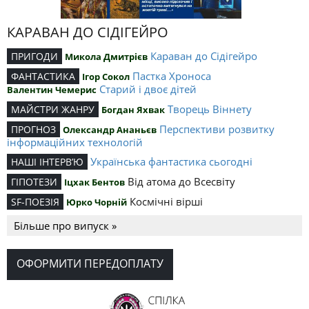
КАРАВАН ДО СІДІГЕЙРО
Караван до Сідігейро
ПРИГОДИ
Микола Дмитрієв
Пастка Хроноса
ФАНТАСТИКА
Ігор Сокол
Старий і двоє дітей
Валентин Чемерис
Творець Віннету
МАЙСТРИ ЖАНРУ
Богдан Яхвак
Перспективи розвитку
ПРОГНОЗ
Олександр Ананьєв
інформаційних технологій
Українська фантастика сьогодні
НАШІ ІНТЕРВ’Ю
Від атома до Всесвіту
ГІПОТЕЗИ
Іцхак Бентов
Космічні вірші
SF-ПОЕЗІЯ
Юрко Чорній
Більше про випуск »
ОФОРМИТИ ПЕРЕДОПЛАТУ