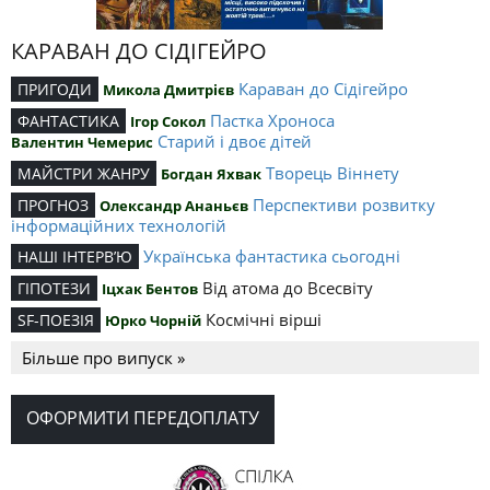
КАРАВАН ДО СІДІГЕЙРО
Караван до Сідігейро
ПРИГОДИ
Микола Дмитрієв
Пастка Хроноса
ФАНТАСТИКА
Ігор Сокол
Старий і двоє дітей
Валентин Чемерис
Творець Віннету
МАЙСТРИ ЖАНРУ
Богдан Яхвак
Перспективи розвитку
ПРОГНОЗ
Олександр Ананьєв
інформаційних технологій
Українська фантастика сьогодні
НАШІ ІНТЕРВ’Ю
Від атома до Всесвіту
ГІПОТЕЗИ
Іцхак Бентов
Космічні вірші
SF-ПОЕЗІЯ
Юрко Чорній
Більше про випуск »
ОФОРМИТИ ПЕРЕДОПЛАТУ