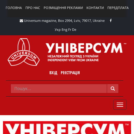
ГОЛОВНА
ПРО НАС
РОЗМІЩЕННЯ РЕКЛАМИ
КОНТАКТИ
ПЕРЕДПЛАТА
Universum magazine, Box 2994, Lviv, 79017, Ukraine
Укр
Eng
Fr
De
ВХІД
РЕЄСТРАЦІЯ
TOGGLE
NAVIG