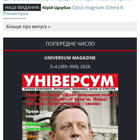
Opus magnum Олега К.
НАШІ ВИДАННЯ
Юрій Щербак
Романчука
Аналітичний центр Олега К.
РЕЦЕНЗІЇ
Петро Іванишин
Більше про випуск »
Романчука
Журавель і синиця
СЛОВО РЕДАКЦІЙНЕ
Олег К. Романчук
як уособлення української політстратегії й тактики
ПОПЕРЕДНЄ ЧИСЛО
UNIVERSUM MAGAZINE
3–4 (389–390), 2026