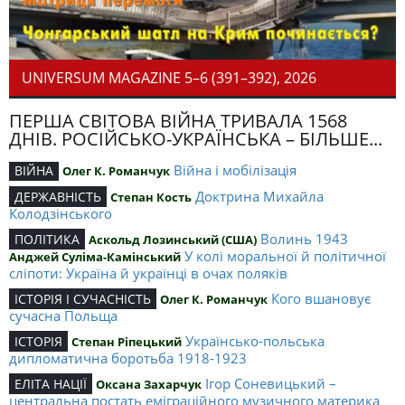
UNIVERSUM MAGAZINE 5–6 (391–392), 2026
ПЕРША СВІТОВА ВІЙНА ТРИВАЛА 1568
ДНІВ. РОСІЙСЬКО-УКРАЇНСЬКА – БІЛЬШЕ...
Війна і мобілізація
ВІЙНА
Олег К. Романчук
Доктрина Михайла
ДЕРЖАВНІСТЬ
Степан Кость
Колодзінського
Волинь 1943
ПОЛІТИКА
Аскольд Лозинський (США)
У колі моральної й політичної
Анджей Суліма-Камінський
сліпоти: Україна й українці в очах поляків
Кого вшановує
ІСТОРІЯ І СУЧАСНІСТЬ
Олег К. Романчук
сучасна Польща
Українсько-польська
ІСТОРІЯ
Степан Ріпецький
дипломатична боротьба 1918-1923
Ігор Соневицький –
ЕЛІТА НАЦІЇ
Оксана Захарчук
центральна постать еміграційного музичного материка