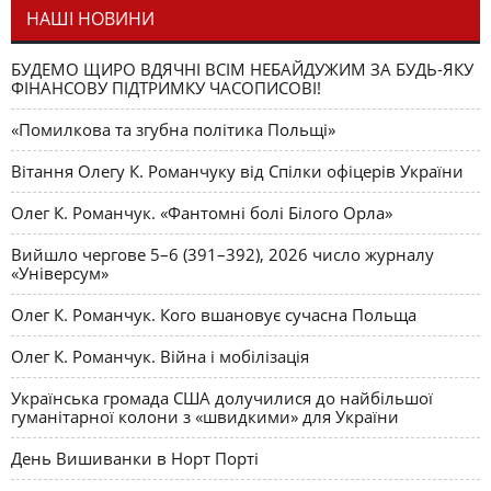
НАШІ НОВИНИ
БУДЕМО ЩИРО ВДЯЧНІ ВСІМ НЕБАЙДУЖИМ ЗА БУДЬ-ЯКУ
ФІНАНСОВУ ПІДТРИМКУ ЧАСОПИСОВІ!
«Помилкова та згубна політика Польщі»
Вітання Олегу К. Романчуку від Спілки офіцерів України
Олег К. Романчук. «Фантомні болі Білого Орла»
Вийшло чергове 5–6 (391–392), 2026 число журналу
«Універсум»
Олег К. Романчук. Кого вшановує сучасна Польща
Олег К. Романчук. Війна і мобілізація
Українська громада США долучилися до найбільшої
гуманітарної колони з «швидкими» для України
День Вишиванки в Норт Порті