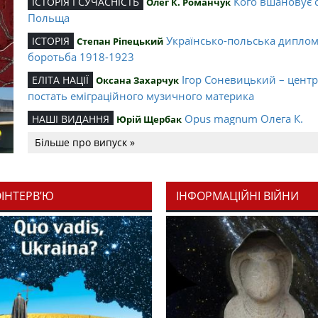
Кого вшановує 
ІСТОРІЯ І СУЧАСНІСТЬ
Олег К. Романчук
Польща
Українсько-польська дипло
ІСТОРІЯ
Степан Ріпецький
боротьба 1918-1923
Ігор Соневицький – цент
ЕЛІТА НАЦІЇ
Оксана Захарчук
постать еміграційного музичного материка
Opus magnum Олега К.
НАШІ ВИДАННЯ
Юрій Щербак
Романчука
Більше про випуск »
Аналітичний центр Олега К.
РЕЦЕНЗІЇ
Петро Іванишин
Романчука
ОІНТЕРВ’Ю
ІНФОРМАЦІЙНІ ВІЙНИ
Журавель і синиц
СЛОВО РЕДАКЦІЙНЕ
Олег К. Романчук
уособлення української політстратегії й тактики