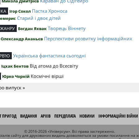
Караван до Сідігейро
Микола Дмитрієв
Пастка Хроноса
ИКА
Ігор Сокол
Старий і двоє дітей
Чемерис
Творець Віннету
 ЖАНРУ
Богдан Яхвак
Перспективи розвитку інформаційних
Олександр Ананьєв
й
Українська фантастика сьогодні
РВ’Ю
Від атома до Всесвіту
Іцхак Бентов
Космічні вірші
Юрко Чорній
ро випуск »
ІТ ПРИГОД
ВИДАННЯ
АРХІВ
ПЕРЕДПЛАТА
НОВИНИ
ІНФОРМАЦІЙНІ ВІЙНИ
© 2016-2026 «Універсум». Всі права застережено.
іалів сайту для друкованих видань дозволяється за умови посилання на 