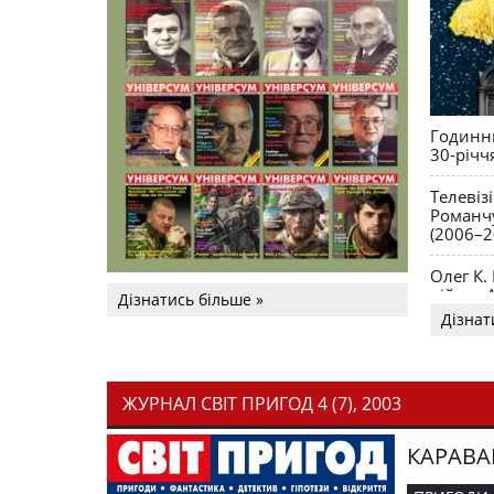
Годинни
30-річч
Телевіз
Романчу
(2006–2
Олег К.
війни. 
Дізнатись більше »
Дізнат
ЖУРНАЛ СВІТ ПРИГОД 4 (7), 2003
КАРАВА