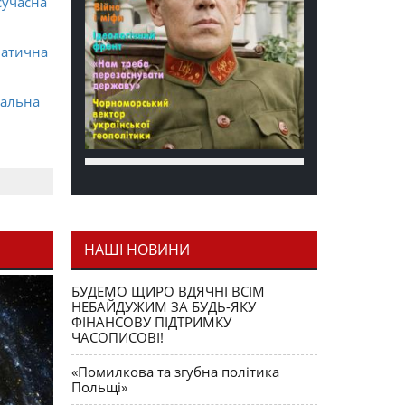
сучасна
матична
ральна
НАШІ НОВИНИ
я як
БУДЕМО ЩИРО ВДЯЧНІ ВСІМ
НЕБАЙДУЖИМ ЗА БУДЬ-ЯКУ
ФІНАНСОВУ ПІДТРИМКУ
ЧАСОПИСОВІ!
«Помилкова та згубна політика
Польщі»