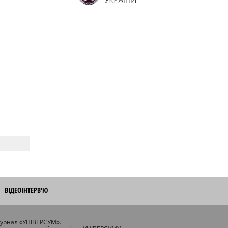
ВІДЕОІНТЕРВ'Ю
журнал «УНІВЕРСУМ».