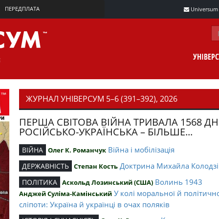
ПЕРЕДПЛАТА
Universum m
УНІВЕР
ЖУРНАЛ УНІВЕРСУМ 5–6 (391–392), 2026
ПЕРША СВІТОВА ВІЙНА ТРИВАЛА 1568 ДН
РОСІЙСЬКО-УКРАЇНСЬКА – БІЛЬШЕ...
Війна і мобілізація
ВІЙНА
Олег К. Романчук
Доктрина Михайла Колодзі
ДЕРЖАВНІСТЬ
Степан Кость
Волинь 1943
ПОЛІТИКА
Аскольд Лозинський (США)
У колі моральної й політичн
Анджей Суліма-Камінський
сліпоти: Україна й українці в очах поляків