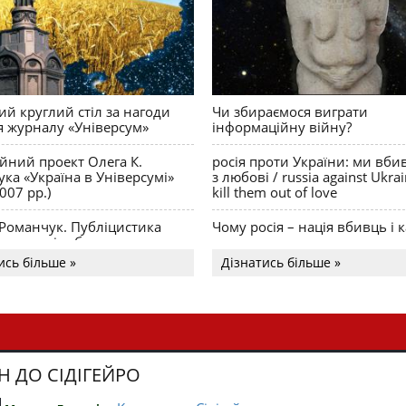
й круглий стіл за нагоди
Чи збираємося виграти
я журналу «Універсум»
інформаційну війну?
ійний проект Олега К.
росія проти України: ми вби
ка «Україна в Універсумі»
з любові / russia against Ukra
007 рр.)
kill them out of love
 Романчук. Публіцистика
Чому росія – нація вбивць і к
Акценти і табу
ись більше »
Дізнатись більше »
Н ДО СІДІГЕЙРО