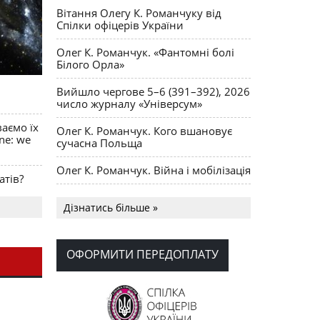
Вітання Олегу К. Романчуку від
Спілки офіцерів України
Олег К. Романчук. «Фантомні болі
Білого Орла»
Вийшло чергове 5–6 (391–392), 2026
число журналу «Універсум»
ваємо їх
Олег К. Романчук. Кого вшановує
ine: we
сучасна Польща
Олег К. Романчук. Війна і мобілізація
атів?
Українська громада США
Дізнатись більше »
долучилися до найбільшої
гуманітарної колони з «швидкими»
для України
ОФОРМИТИ ПЕРЕДОПЛАТУ
День Вишиванки в Норт Порті
OPUS MAGNUM Олега К. Романчука