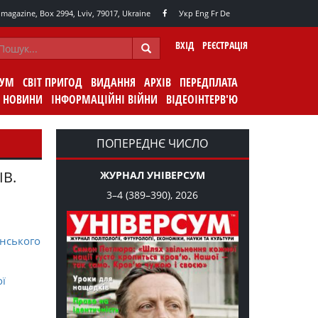
agazine, Box 2994, Lviv, 79017, Ukraine
Укр
Eng
Fr
De
ВХІД
РЕЄСТРАЦІЯ
СУМ
СВІТ ПРИГОД
ВИДАННЯ
АРХІВ
ПЕРЕДПЛАТА
НОВИНИ
ІНФОРМАЦІЙНІ ВІЙНИ
ВІДЕОІНТЕРВ'Ю
ПОПЕРЕДНЄ ЧИСЛО
ІВ.
ЖУРНАЛ УНІВЕРСУМ
3–4 (389–390), 2026
нського
ої