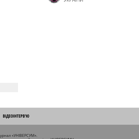
ВІДЕОІНТЕРВ'Ю
журнал «УНІВЕРСУМ».