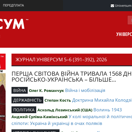
ПЕРЕДПЛАТА
Universum m
УНІВЕР
ЖУРНАЛ УНІВЕРСУМ 5–6 (391–392), 2026
ПЕРША СВІТОВА ВІЙНА ТРИВАЛА 1568 ДН
РОСІЙСЬКО-УКРАЇНСЬКА – БІЛЬШЕ...
Війна і мобілізація
ВІЙНА
Олег К. Романчук
Доктрина Михайла Колодзі
ДЕРЖАВНІСТЬ
Степан Кость
Волинь 1943
ПОЛІТИКА
Аскольд Лозинський (США)
У колі моральної й політичн
Анджей Суліма-Камінський
сліпоти: Україна й українці в очах поляків