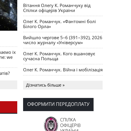
Вітання Олегу К. Романчуку від
Спілки офіцерів України
Олег К. Романчук. «Фантомні болі
Білого Орла»
Вийшло чергове 5–6 (391–392), 2026
число журналу «Універсум»
ваємо їх
Олег К. Романчук. Кого вшановує
ine: we
сучасна Польща
Олег К. Романчук. Війна і мобілізація
атів?
Українська громада США
Дізнатись більше »
долучилися до найбільшої
гуманітарної колони з «швидкими»
для України
ОФОРМИТИ ПЕРЕДОПЛАТУ
День Вишиванки в Норт Порті
OPUS MAGNUM Олега К. Романчука