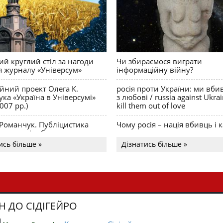
й круглий стіл за нагоди
Чи збираємося виграти
я журналу «Універсум»
інформаційну війну?
ійний проект Олега К.
росія проти України: ми вби
ка «Україна в Універсумі»
з любові / russia against Ukra
007 рр.)
kill them out of love
 Романчук. Публіцистика
Чому росія – нація вбивць і к
Акценти і табу
ись більше »
Дізнатись більше »
Н ДО СІДІГЕЙРО