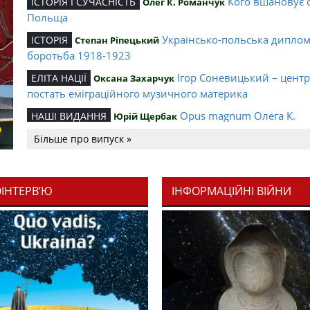
Кого вшановує 
ІСТОРІЯ І СУЧАСНІСТЬ
Олег К. Романчук
Польща
Українсько-польська дипло
ІСТОРІЯ
Степан Ріпецький
боротьба 1918-1923
Ігор Соневицький – цент
ЕЛІТА НАЦІЇ
Оксана Захарчук
постать еміграційного музичного материка
Opus magnum Олега К.
НАШІ ВИДАННЯ
Юрій Щербак
Романчука
Більше про випуск »
Аналітичний центр Олега К.
РЕЦЕНЗІЇ
Петро Іванишин
Романчука
ОІНТЕРВ’Ю
ІНФОРМАЦІЙНІ ВІЙНИ
Журавель і синиц
СЛОВО РЕДАКЦІЙНЕ
Олег К. Романчук
уособлення української політстратегії й тактики