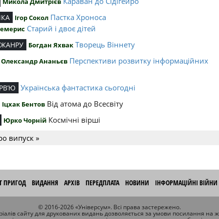
Караван до Сідігейро
Микола Дмитрієв
Пастка Хроноса
ИКА
Ігор Сокол
Старий і двоє дітей
Чемерис
Творець Віннету
 ЖАНРУ
Богдан Яхвак
Перспективи розвитку інформаційних
Олександр Ананьєв
й
Українська фантастика сьогодні
РВ’Ю
Від атома до Всесвіту
Іцхак Бентов
Космічні вірші
Юрко Чорній
ро випуск »
ІТ ПРИГОД
ВИДАННЯ
АРХІВ
ПЕРЕДПЛАТА
НОВИНИ
ІНФОРМАЦІЙНІ ВІЙНИ
© 2016-2026 «Універсум». Всі права застережено.
іалів сайту для друкованих видань дозволяється за умови посилання на 