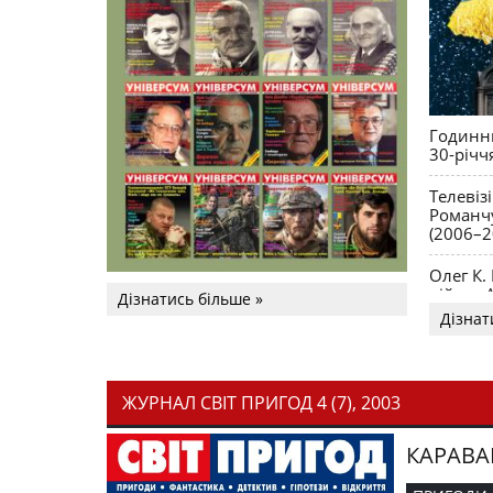
Годинни
30-річч
Телевіз
Романчу
(2006–2
Олег К.
війни. 
Дізнатись більше »
Дізнат
ЖУРНАЛ СВІТ ПРИГОД 4 (7), 2003
КАРАВА