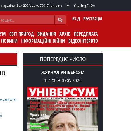
agazine, Box 2994, Lviv, 79017, Ukraine
Укр
Eng
Fr
De
ВХІД
РЕЄСТРАЦІЯ
СУМ
СВІТ ПРИГОД
ВИДАННЯ
АРХІВ
ПЕРЕДПЛАТА
НОВИНИ
ІНФОРМАЦІЙНІ ВІЙНИ
ВІДЕОІНТЕРВ'Ю
ПОПЕРЕДНЄ ЧИСЛО
ІВ.
ЖУРНАЛ УНІВЕРСУМ
3–4 (389–390), 2026
нського
ої