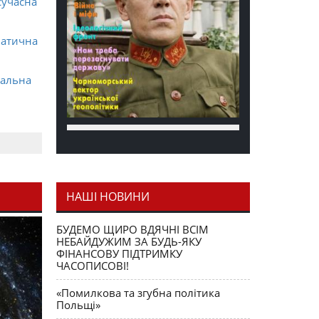
сучасна
матична
ральна
НАШІ НОВИНИ
я як
БУДЕМО ЩИРО ВДЯЧНІ ВСІМ
НЕБАЙДУЖИМ ЗА БУДЬ-ЯКУ
ФІНАНСОВУ ПІДТРИМКУ
ЧАСОПИСОВІ!
«Помилкова та згубна політика
Польщі»