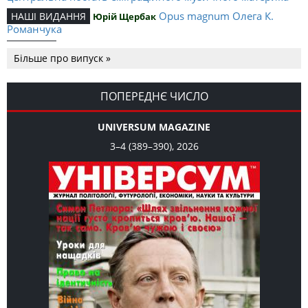
Opus magnum Олега К.
НАШІ ВИДАННЯ
Юрій Щербак
Романчука
Аналітичний центр Олега К.
РЕЦЕНЗІЇ
Петро Іванишин
Більше про випуск »
Романчука
Журавель і синиця як
Editorial
Oleh K. Romanchuk
уособлення української політстратегії й тактики
ПОПЕРЕДНЄ ЧИСЛО
UNIVERSUM MAGAZINE
3–4 (389–390), 2026