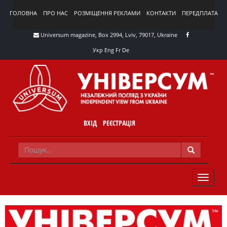
ГОЛОВНА
ПРО НАС
РОЗМІЩЕННЯ РЕКЛАМИ
КОНТАКТИ
ПЕРЕДПЛАТА
Universum magazine, Box 2994, Lviv, 79017, Ukraine
Укр
Eng
Fr
De
ВХІД
РЕЄСТРАЦІЯ
TOGGLE
NAVIG