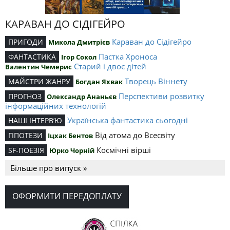
КАРАВАН ДО СІДІГЕЙРО
Караван до Сідігейро
ПРИГОДИ
Микола Дмитрієв
Пастка Хроноса
ФАНТАСТИКА
Ігор Сокол
Старий і двоє дітей
Валентин Чемерис
Творець Віннету
МАЙСТРИ ЖАНРУ
Богдан Яхвак
Перспективи розвитку
ПРОГНОЗ
Олександр Ананьєв
інформаційних технологій
Українська фантастика сьогодні
НАШІ ІНТЕРВ’Ю
Від атома до Всесвіту
ГІПОТЕЗИ
Іцхак Бентов
Космічні вірші
SF-ПОЕЗІЯ
Юрко Чорній
Більше про випуск »
ОФОРМИТИ ПЕРЕДОПЛАТУ