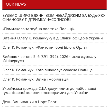
OUR NEWS
БУДЕМО ЩИРО ВДЯЧНІ ВСІМ НЕБАЙДУЖИМ ЗА БУДЬ-ЯКУ
ФІНАНСОВУ ПІДТРИМКУ ЧАСОПИСОВІ!
«Помилкова та згубна політика Польщі»
Вітання Олегу К. Романчуку від Спілки офіцерів України
Олег К. Романчук. «Фантомні болі Білого Орла»
Вийшло чергове 5–6 (391–392), 2026 число журналу
«Універсум»
Олег К. Романчук. Кого вшановує сучасна Польща
Олег К. Романчук. Війна і мобілізація
Українська громада США долучилися до найбільшої
гуманітарної колони з «швидкими» для України
День Вишиванки в Норт Порті