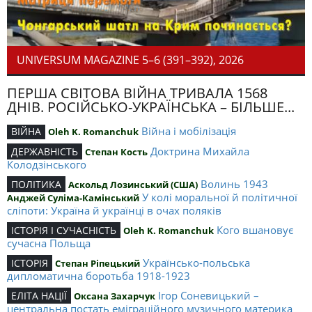
UNIVERSUM MAGAZINE 5–6 (391–392), 2026
ПЕРША СВІТОВА ВІЙНА ТРИВАЛА 1568
ДНІВ. РОСІЙСЬКО-УКРАЇНСЬКА – БІЛЬШЕ...
Війна і мобілізація
ВІЙНА
Oleh K. Romanchuk
Доктрина Михайла
ДЕРЖАВНІСТЬ
Степан Кость
Колодзінського
Волинь 1943
ПОЛІТИКА
Аскольд Лозинський (США)
У колі моральної й політичної
Анджей Суліма-Камінський
сліпоти: Україна й українці в очах поляків
Кого вшановує
ІСТОРІЯ І СУЧАСНІСТЬ
Oleh K. Romanchuk
сучасна Польща
Українсько-польська
ІСТОРІЯ
Степан Ріпецький
дипломатична боротьба 1918-1923
Ігор Соневицький –
ЕЛІТА НАЦІЇ
Оксана Захарчук
центральна постать еміграційного музичного материка