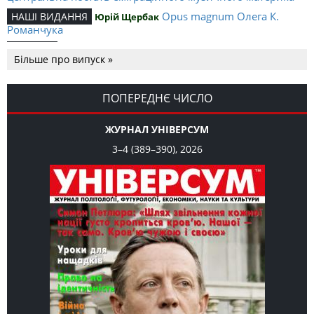
Opus magnum Олега К.
НАШІ ВИДАННЯ
Юрій Щербак
Романчука
Аналітичний центр Олега К.
РЕЦЕНЗІЇ
Петро Іванишин
Більше про випуск »
Романчука
Журавель і синиця
СЛОВО РЕДАКЦІЙНЕ
Олег К. Романчук
як уособлення української політстратегії й тактики
ПОПЕРЕДНЄ ЧИСЛО
ЖУРНАЛ УНІВЕРСУМ
3–4 (389–390), 2026