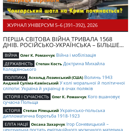
ЖУРНАЛ УНІВЕРСУМ 5–6 (391–392), 2026
ПЕРША СВІТОВА ВІЙНА ТРИВАЛА 1568
ДНІВ. РОСІЙСЬКО-УКРАЇНСЬКА – БІЛЬШЕ...
Війна і мобілізація
ВІЙНА
Олег К. Романчук
Доктрина Михайла
ДЕРЖАВНІСТЬ
Степан Кость
Колодзінського
Волинь 1943
ПОЛІТИКА
Аскольд Лозинський (США)
У колі моральної й політичної
Анджей Суліма-Камінський
сліпоти: Україна й українці в очах поляків
Кого вшановує
ІСТОРІЯ І СУЧАСНІСТЬ
Олег К. Романчук
сучасна Польща
Українсько-польська
ІСТОРІЯ
Степан Ріпецький
дипломатична боротьба 1918-1923
Ігор Соневицький –
ЕЛІТА НАЦІЇ
Оксана Захарчук
центральна постать еміграційного музичного материка