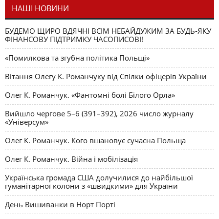
НАШІ НОВИНИ
БУДЕМО ЩИРО ВДЯЧНІ ВСІМ НЕБАЙДУЖИМ ЗА БУДЬ-ЯКУ
ФІНАНСОВУ ПІДТРИМКУ ЧАСОПИСОВІ!
«Помилкова та згубна політика Польщі»
Вітання Олегу К. Романчуку від Спілки офіцерів України
Олег К. Романчук. «Фантомні болі Білого Орла»
Вийшло чергове 5–6 (391–392), 2026 число журналу
«Універсум»
Олег К. Романчук. Кого вшановує сучасна Польща
Олег К. Романчук. Війна і мобілізація
Українська громада США долучилися до найбільшої
гуманітарної колони з «швидкими» для України
День Вишиванки в Норт Порті