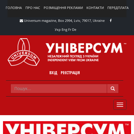
ГОЛОВНА
ПРО НАС
РОЗМІЩЕННЯ РЕКЛАМИ
КОНТАКТИ
ПЕРЕДПЛАТА
Universum magazine, Box 2994, Lviv, 79017, Ukraine
Укр
Eng
Fr
De
ВХІД
РЕЄСТРАЦІЯ
TOGGLE
NAVIG