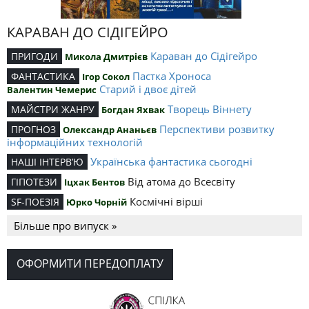
КАРАВАН ДО СІДІГЕЙРО
Караван до Сідігейро
ПРИГОДИ
Микола Дмитрієв
Пастка Хроноса
ФАНТАСТИКА
Ігор Сокол
Старий і двоє дітей
Валентин Чемерис
Творець Віннету
МАЙСТРИ ЖАНРУ
Богдан Яхвак
Перспективи розвитку
ПРОГНОЗ
Олександр Ананьєв
інформаційних технологій
Українська фантастика сьогодні
НАШІ ІНТЕРВ’Ю
Від атома до Всесвіту
ГІПОТЕЗИ
Іцхак Бентов
Космічні вірші
SF-ПОЕЗІЯ
Юрко Чорній
Більше про випуск »
ОФОРМИТИ ПЕРЕДОПЛАТУ