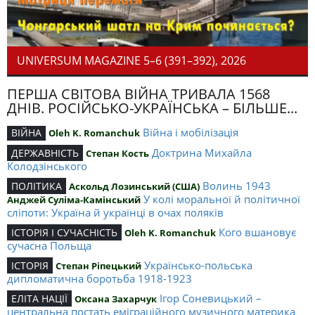
UNIVERSUM MAGAZINE 5–6 (391–392), 2026
ПЕРША СВІТОВА ВІЙНА ТРИВАЛА 1568
ДНІВ. РОСІЙСЬКО-УКРАЇНСЬКА – БІЛЬШЕ...
Війна і мобілізація
ВІЙНА
Oleh K. Romanchuk
Доктрина Михайла
ДЕРЖАВНІСТЬ
Степан Кость
Колодзінського
Волинь 1943
ПОЛІТИКА
Аскольд Лозинський (США)
У колі моральної й політичної
Анджей Суліма-Камінський
сліпоти: Україна й українці в очах поляків
Кого вшановує
ІСТОРІЯ І СУЧАСНІСТЬ
Oleh K. Romanchuk
сучасна Польща
Українсько-польська
ІСТОРІЯ
Степан Ріпецький
дипломатична боротьба 1918-1923
Ігор Соневицький –
ЕЛІТА НАЦІЇ
Оксана Захарчук
центральна постать еміграційного музичного материка