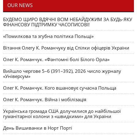
OUR NEWS
БУДЕМО ЩИРО ВДЯЧНІ ВСІМ НЕБАЙДУЖИМ ЗА БУДЬ-ЯКУ
ФІНАНСОВУ ПІДТРИМКУ ЧАСОПИСОВІ!
«Помилкова та згубна політика Польщі»
Вітання Олегу К. Романчуку від Спілки офіцерів України
Олег К. Романчук. «Фантомні болі Білого Орла»
Вийшло чергове 5–6 (391–392), 2026 число журналу
«Універсум»
Олег К. Романчук. Кого вшановує сучасна Польща
Олег К. Романчук. Війна і мобілізація
Українська громада США долучилися до найбільшої
гуманітарної колони з «швидкими» для України
День Вишиванки в Норт Порті