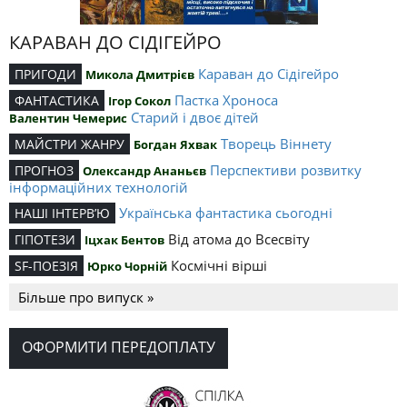
КАРАВАН ДО СІДІГЕЙРО
Караван до Сідігейро
ПРИГОДИ
Микола Дмитрієв
Пастка Хроноса
ФАНТАСТИКА
Ігор Сокол
Старий і двоє дітей
Валентин Чемерис
Творець Віннету
МАЙСТРИ ЖАНРУ
Богдан Яхвак
Перспективи розвитку
ПРОГНОЗ
Олександр Ананьєв
інформаційних технологій
Українська фантастика сьогодні
НАШІ ІНТЕРВ’Ю
Від атома до Всесвіту
ГІПОТЕЗИ
Іцхак Бентов
Космічні вірші
SF-ПОЕЗІЯ
Юрко Чорній
Більше про випуск »
ОФОРМИТИ ПЕРЕДОПЛАТУ