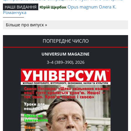
Opus magnum Олега К.
НАШІ ВИДАННЯ
Юрій Щербак
Романчука
Аналітичний центр Олега К.
РЕЦЕНЗІЇ
Петро Іванишин
Більше про випуск »
Романчука
Журавель і синиця як
Editorial
Oleh K. Romanchuk
уособлення української політстратегії й тактики
ПОПЕРЕДНЄ ЧИСЛО
UNIVERSUM MAGAZINE
3–4 (389–390), 2026