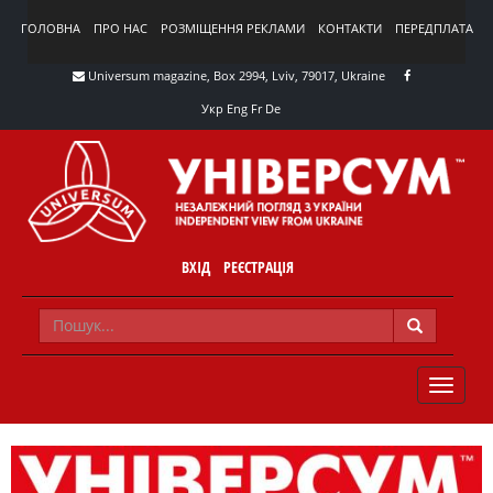
ГОЛОВНА
ПРО НАС
РОЗМІЩЕННЯ РЕКЛАМИ
КОНТАКТИ
ПЕРЕДПЛАТА
Universum magazine, Box 2994, Lviv, 79017, Ukraine
Укр
Eng
Fr
De
ВХІД
РЕЄСТРАЦІЯ
TOGGLE
NAVIG