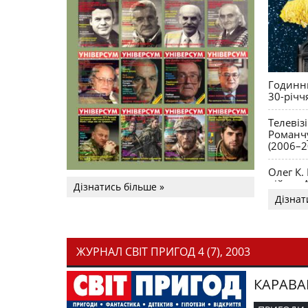
Годинни
30-річч
Телевіз
Романчу
(2006–2
Олег К.
війни. 
Дізнатись більше »
Дізнат
ЖУРНАЛ СВІТ ПРИГОД 4 (7), 2003
КАРАВА