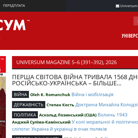
ПЕРЕДПЛАТА
Universum m
УНІВЕР
UNIVERSUM MAGAZINE 5–6 (391–392), 2026
ПЕРША СВІТОВА ВІЙНА ТРИВАЛА 1568 ДН
РОСІЙСЬКО-УКРАЇНСЬКА – БІЛЬШЕ...
Війна і мобілізація
ВІЙНА
Oleh K. Romanchuk
Доктрина Михайла Колодзі
ДЕРЖАВНІСТЬ
Степан Кость
Волинь 1943
ПОЛІТИКА
Аскольд Лозинський (США)
У колі моральної й політичн
Анджей Суліма-Камінський
сліпоти: Україна й українці в очах поляків