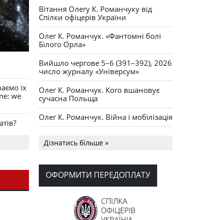
Вітання Олегу К. Романчуку від
Спілки офіцерів України
Олег К. Романчук. «Фантомні болі
Білого Орла»
Вийшло чергове 5–6 (391–392), 2026
число журналу «Універсум»
ваємо їх
Олег К. Романчук. Кого вшановує
ine: we
сучасна Польща
Олег К. Романчук. Війна і мобілізація
атів?
Українська громада США
Дізнатись більше »
долучилися до найбільшої
гуманітарної колони з «швидкими»
для України
ОФОРМИТИ ПЕРЕДОПЛАТУ
День Вишиванки в Норт Порті
OPUS MAGNUM Олега К. Романчука