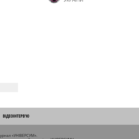
ВІДЕОІНТЕРВ'Ю
журнал «УНІВЕРСУМ».