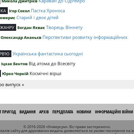
Караван до Сідігейро
Микола Дмитрієв
Пастка Хроноса
ИКА
Ігор Сокол
Старий і двоє дітей
Чемерис
Творець Віннету
 ЖАНРУ
Богдан Яхвак
Перспективи розвитку інформаційних
Олександр Ананьєв
й
Українська фантастика сьогодні
РВ’Ю
Від атома до Всесвіту
Іцхак Бентов
Космічні вірші
Юрко Чорній
ро випуск »
ІТ ПРИГОД
ВИДАННЯ
АРХІВ
ПЕРЕДПЛАТА
НОВИНИ
ІНФОРМАЦІЙНІ ВІЙНИ
© 2016-2026 «Універсум». Всі права застережено.
іалів сайту для друкованих видань дозволяється за умови посилання на 