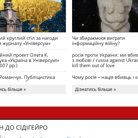
й круглий стіл за нагоди
Чи збираємося виграти
я журналу «Універсум»
інформаційну війну?
ійний проект Олега К.
росія проти України: ми вби
ка «Україна в Універсумі»
з любові / russia against Ukra
007 рр.)
kill them out of love
 Романчук. Публіцистика
Чому росія – нація вбивць і к
Акценти і табу
ись більше »
Дізнатись більше »
Н ДО СІДІГЕЙРО