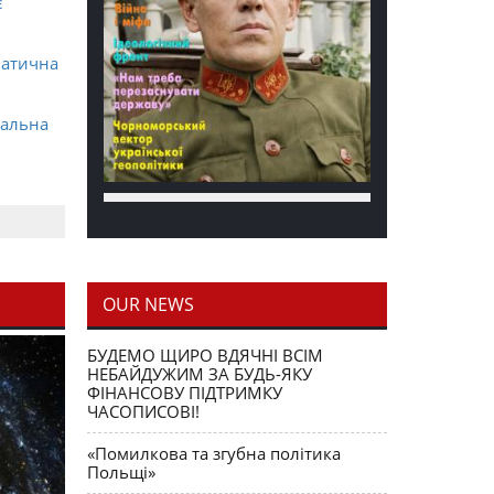
є
матична
ральна
OUR NEWS
блення
БУДЕМО ЩИРО ВДЯЧНІ ВСІМ
НЕБАЙДУЖИМ ЗА БУДЬ-ЯКУ
ФІНАНСОВУ ПІДТРИМКУ
ЧАСОПИСОВІ!
«Помилкова та згубна політика
Польщі»