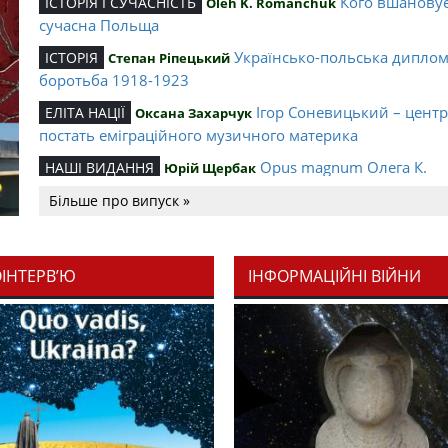
Кого вшанову
ІСТОРІЯ І СУЧАСНІСТЬ
Oleh K. Romanchuk
сучасна Польща
Українсько-польська дипло
ІСТОРІЯ
Степан Ріпецький
боротьба 1918-1923
Ігор Соневицький – цент
ЕЛІТА НАЦІЇ
Оксана Захарчук
постать еміграційного музичного материка
Opus magnum Олега К.
НАШІ ВИДАННЯ
Юрій Щербак
Романчука
Більше про випуск »
Аналітичний центр Олега К.
РЕЦЕНЗІЇ
Петро Іванишин
Романчука
ОІНТЕРВ’Ю
ІНФОРМАЦІЙНІ ВІЙНИ
Журавель і синиця як уосо
Editorial
Oleh K. Romanchuk
української політстратегії й тактики