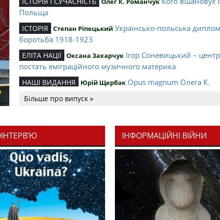
Кого вшановує 
ІСТОРІЯ І СУЧАСНІСТЬ
Олег К. Романчук
Польща
Українсько-польська дипло
ІСТОРІЯ
Степан Ріпецький
боротьба 1918-1923
Ігор Соневицький – цент
ЕЛІТА НАЦІЇ
Оксана Захарчук
постать еміграційного музичного материка
Opus magnum Олега К.
НАШІ ВИДАННЯ
Юрій Щербак
Романчука
Більше про випуск »
Аналітичний центр Олега К.
РЕЦЕНЗІЇ
Петро Іванишин
Романчука
ОІНТЕРВ’Ю
ІНФОРМАЦІЙНІ ВІЙНИ
Журавель і синиц
СЛОВО РЕДАКЦІЙНЕ
Олег К. Романчук
уособлення української політстратегії й тактики