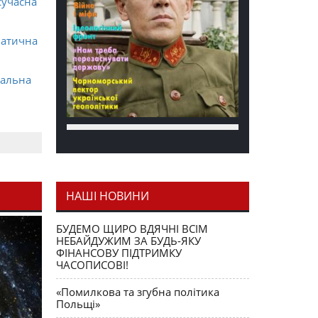
сучасна
матична
ральна
НАШІ НОВИНИ
я як
БУДЕМО ЩИРО ВДЯЧНІ ВСІМ
НЕБАЙДУЖИМ ЗА БУДЬ-ЯКУ
ФІНАНСОВУ ПІДТРИМКУ
ЧАСОПИСОВІ!
«Помилкова та згубна політика
Польщі»