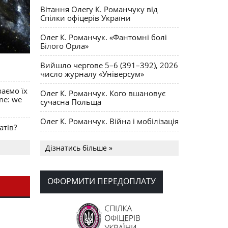
Вітання Олегу К. Романчуку від
Спілки офіцерів України
Олег К. Романчук. «Фантомні болі
Білого Орла»
Вийшло чергове 5–6 (391–392), 2026
число журналу «Універсум»
ваємо їх
Олег К. Романчук. Кого вшановує
ine: we
сучасна Польща
Олег К. Романчук. Війна і мобілізація
атів?
Українська громада США
Дізнатись більше »
долучилися до найбільшої
гуманітарної колони з «швидкими»
для України
ОФОРМИТИ ПЕРЕДОПЛАТУ
День Вишиванки в Норт Порті
OPUS MAGNUM Олега К. Романчука