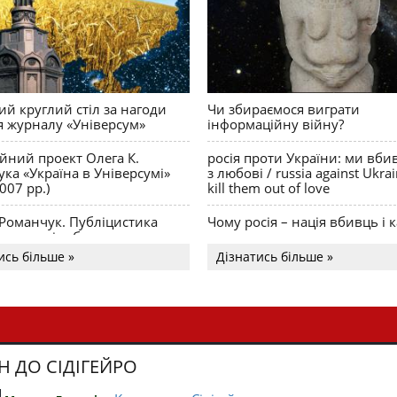
й круглий стіл за нагоди
Чи збираємося виграти
я журналу «Універсум»
інформаційну війну?
ійний проект Олега К.
росія проти України: ми вби
ка «Україна в Універсумі»
з любові / russia against Ukra
007 рр.)
kill them out of love
 Романчук. Публіцистика
Чому росія – нація вбивць і к
Акценти і табу
ись більше »
Дізнатись більше »
Н ДО СІДІГЕЙРО