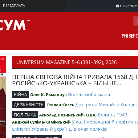
ПЕРЕДПЛАТА
Universum m
УНІВЕР
UNIVERSUM MAGAZINE 5–6 (391–392), 2026
ПЕРША СВІТОВА ВІЙНА ТРИВАЛА 1568 ДН
РОСІЙСЬКО-УКРАЇНСЬКА – БІЛЬШЕ...
Війна і мобілізація
ВІЙНА
Олег К. Романчук
Доктрина Михайла Колодзі
ДЕРЖАВНІСТЬ
Степан Кость
Волинь 1943
ПОЛІТИКА
Аскольд Лозинський (США)
У колі моральної й політичн
Анджей Суліма-Камінський
сліпоти: Україна й українці в очах поляків