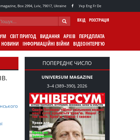
agazine, Box 2994, Lviv, 79017, Ukraine
Укр
Eng
Fr
De
ВХІД
РЕЄСТРАЦІЯ
СУМ
СВІТ ПРИГОД
ВИДАННЯ
АРХІВ
ПЕРЕДПЛАТА
НОВИНИ
ІНФОРМАЦІЙНІ ВІЙНИ
ВІДЕОІНТЕРВ'Ю
ПОПЕРЕДНЄ ЧИСЛО
ІВ.
UNIVERSUM MAGAZINE
3–4 (389–390), 2026
нського
ої