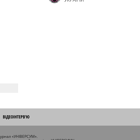
ВІДЕОІНТЕРВ'Ю
журнал «УНІВЕРСУМ».