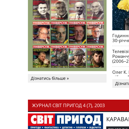
Годинни
30-річч
Телевіз
Романчу
(2006–2
Олег К.
війни. 
Дізнатись більше »
Дізнат
ЖУРНАЛ СВІТ ПРИГОД 4 (7), 2003
КАРАВА