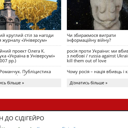
й круглий стіл за нагоди
Чи збираємося виграти
я журналу «Універсум»
інформаційну війну?
ійний проект Олега К.
росія проти України: ми вби
ка «Україна в Універсумі»
з любові / russia against Ukra
007 рр.)
kill them out of love
 Романчук. Публіцистика
Чому росія – нація вбивць і к
Акценти і табу
ись більше »
Дізнатись більше »
Н ДО СІДІГЕЙРО