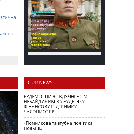
є
матична
ральна
OUR NEWS
блення
БУДЕМО ЩИРО ВДЯЧНІ ВСІМ
НЕБАЙДУЖИМ ЗА БУДЬ-ЯКУ
ФІНАНСОВУ ПІДТРИМКУ
ЧАСОПИСОВІ!
«Помилкова та згубна політика
Польщі»