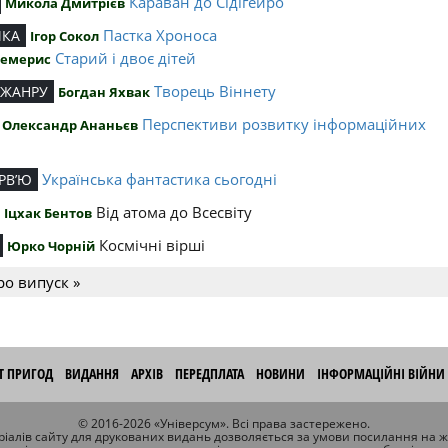
Караван до Сідігейро
Микола Дмитрієв
Пастка Хроноса
ИКА
Ігор Сокол
Старий і двоє дітей
Чемерис
Творець Віннету
 ЖАНРУ
Богдан Яхвак
Перспективи розвитку інформаційних
Олександр Ананьєв
й
Українська фантастика сьогодні
РВ’Ю
Від атома до Всесвіту
Іцхак Бентов
Космічні вірші
Юрко Чорній
ро випуск »
ІТ ПРИГОД
ВИДАННЯ
АРХІВ
ПЕРЕДПЛАТА
НОВИНИ
ІНФОРМАЦІЙНІ ВІЙНИ
© 2016-2026 «Універсум». Всі права застережено.
іалів сайту для друкованих видань дозволяється за умови посилання на 