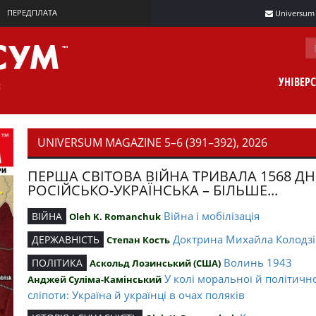
ПЕРЕДПЛАТА
Universum m
УНІВЕР
UNIVERSUM MAGAZINE 5–6 (391–392), 2026
ПЕРША СВІТОВА ВІЙНА ТРИВАЛА 1568 ДН
РОСІЙСЬКО-УКРАЇНСЬКА – БІЛЬШЕ...
Війна і мобілізація
ВІЙНА
Oleh K. Romanchuk
Доктрина Михайла Колодзі
ДЕРЖАВНІСТЬ
Степан Кость
Волинь 1943
ПОЛІТИКА
Аскольд Лозинський (США)
У колі моральної й політичн
Анджей Суліма-Камінський
сліпоти: Україна й українці в очах поляків