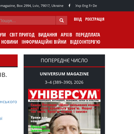
agazine, Box 2994, Lviv, 79017, Ukraine
Укр
Eng
Fr
De
ВХІД
РЕЄСТРАЦІЯ
СУМ
СВІТ ПРИГОД
ВИДАННЯ
АРХІВ
ПЕРЕДПЛАТА
НОВИНИ
ІНФОРМАЦІЙНІ ВІЙНИ
ВІДЕОІНТЕРВ'Ю
ПОПЕРЕДНЄ ЧИСЛО
ІВ.
UNIVERSUM MAGAZINE
3–4 (389–390), 2026
нського
ої