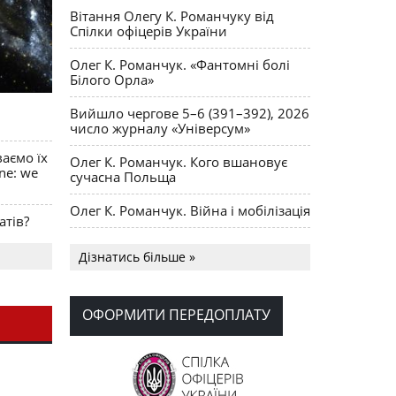
Вітання Олегу К. Романчуку від
Спілки офіцерів України
Олег К. Романчук. «Фантомні болі
Білого Орла»
Вийшло чергове 5–6 (391–392), 2026
число журналу «Універсум»
ваємо їх
Олег К. Романчук. Кого вшановує
ine: we
сучасна Польща
Олег К. Романчук. Війна і мобілізація
атів?
Українська громада США
Дізнатись більше »
долучилися до найбільшої
гуманітарної колони з «швидкими»
для України
ОФОРМИТИ ПЕРЕДОПЛАТУ
День Вишиванки в Норт Порті
OPUS MAGNUM Олега К. Романчука