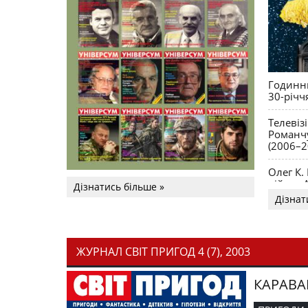
Годинни
30-річч
Телевіз
Романчу
(2006–2
Олег К.
війни. 
Дізнатись більше »
Дізнат
ЖУРНАЛ СВІТ ПРИГОД 4 (7), 2003
КАРАВА