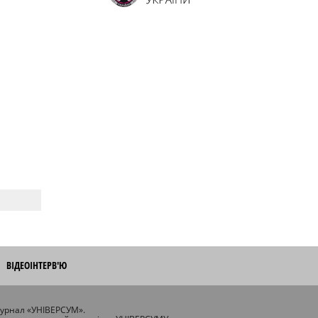
ВІДЕОІНТЕРВ'Ю
журнал «УНІВЕРСУМ».