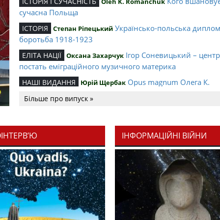
Кого вшанову
ІСТОРІЯ І СУЧАСНІСТЬ
Oleh K. Romanchuk
сучасна Польща
Українсько-польська дипло
ІСТОРІЯ
Степан Ріпецький
боротьба 1918-1923
Ігор Соневицький – цент
ЕЛІТА НАЦІЇ
Оксана Захарчук
постать еміграційного музичного материка
Opus magnum Олега К.
НАШІ ВИДАННЯ
Юрій Щербак
Романчука
Більше про випуск »
Аналітичний центр Олега К.
РЕЦЕНЗІЇ
Петро Іванишин
Романчука
ОІНТЕРВ’Ю
ІНФОРМАЦІЙНІ ВІЙНИ
Журавель і синиця як уосо
Editorial
Oleh K. Romanchuk
української політстратегії й тактики