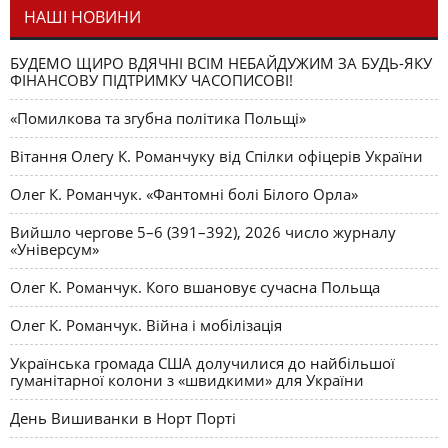
НАШІ НОВИНИ
БУДЕМО ЩИРО ВДЯЧНІ ВСІМ НЕБАЙДУЖИМ ЗА БУДЬ-ЯКУ
ФІНАНСОВУ ПІДТРИМКУ ЧАСОПИСОВІ!
«Помилкова та згубна політика Польщі»
Вітання Олегу К. Романчуку від Спілки офіцерів України
Олег К. Романчук. «Фантомні болі Білого Орла»
Вийшло чергове 5–6 (391–392), 2026 число журналу
«Універсум»
Олег К. Романчук. Кого вшановує сучасна Польща
Олег К. Романчук. Війна і мобілізація
Українська громада США долучилися до найбільшої
гуманітарної колони з «швидкими» для України
День Вишиванки в Норт Порті