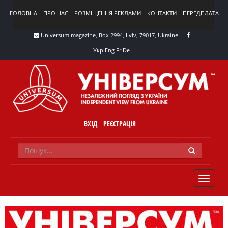
ГОЛОВНА
ПРО НАС
РОЗМІЩЕННЯ РЕКЛАМИ
КОНТАКТИ
ПЕРЕДПЛАТА
Universum magazine, Box 2994, Lviv, 79017, Ukraine
Укр
Eng
Fr
De
ВХІД
РЕЄСТРАЦІЯ
TOGGLE
NAVIG