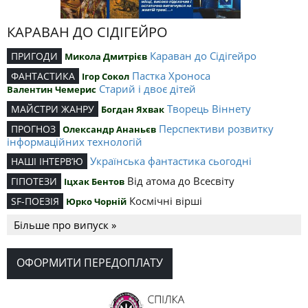
КАРАВАН ДО СІДІГЕЙРО
Караван до Сідігейро
ПРИГОДИ
Микола Дмитрієв
Пастка Хроноса
ФАНТАСТИКА
Ігор Сокол
Старий і двоє дітей
Валентин Чемерис
Творець Віннету
МАЙСТРИ ЖАНРУ
Богдан Яхвак
Перспективи розвитку
ПРОГНОЗ
Олександр Ананьєв
інформаційних технологій
Українська фантастика сьогодні
НАШІ ІНТЕРВ’Ю
Від атома до Всесвіту
ГІПОТЕЗИ
Іцхак Бентов
Космічні вірші
SF-ПОЕЗІЯ
Юрко Чорній
Більше про випуск »
ОФОРМИТИ ПЕРЕДОПЛАТУ