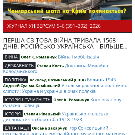
ЖУРНАЛ УНІВЕРСУМ 5–6 (391–392), 2026
ПЕРША СВІТОВА ВІЙНА ТРИВАЛА 1568
ДНІВ. РОСІЙСЬКО-УКРАЇНСЬКА – БІЛЬШЕ...
Війна і мобілізація
ВІЙНА
Олег К. Романчук
Доктрина Михайла
ДЕРЖАВНІСТЬ
Степан Кость
Колодзінського
Волинь 1943
ПОЛІТИКА
Аскольд Лозинський (США)
У колі моральної й політичної
Анджей Суліма-Камінський
сліпоти: Україна й українці в очах поляків
Кого вшановує
ІСТОРІЯ І СУЧАСНІСТЬ
Олег К. Романчук
сучасна Польща
Українсько-польська
ІСТОРІЯ
Степан Ріпецький
дипломатична боротьба 1918-1923
Ігор Соневицький –
ЕЛІТА НАЦІЇ
Оксана Захарчук
центральна постать еміграційного музичного материка