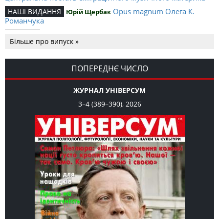
Opus magnum Олега К.
НАШІ ВИДАННЯ
Юрій Щербак
Романчука
Аналітичний центр Олега К.
РЕЦЕНЗІЇ
Петро Іванишин
Більше про випуск »
Романчука
Журавель і синиця
СЛОВО РЕДАКЦІЙНЕ
Олег К. Романчук
як уособлення української політстратегії й тактики
ПОПЕРЕДНЄ ЧИСЛО
ЖУРНАЛ УНІВЕРСУМ
3–4 (389–390), 2026